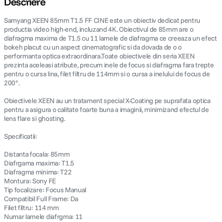
Descriere
Samyang XEEN 85mm T1.5 FF CINE este un obiectiv dedicat pentru
lavaliera
5
.
productia video high-end, incluzand 4K. Obiectivul de 85mm are o
diafragma maxima de T1.5 cu 11 lamele de diafragma ce creeaza un efect
canon sx740 hs
6
.
bokeh placut cu un aspect cinematografic si da dovada de o o
performanta optica extraordinara.Toate obiectivele din seria XEEN
prezinta aceleasi atribute, precum inele de focus si diafragma fara trepte
card memorie
7
.
pentru o cursa lina, filet filtru de 114mm si o cursa a inelului de focus de
200°.
sony fx
8
.
Obiectivele XEEN au un tratament special X-Coating pe suprafata optica
pentru a asigura o calitate foarte buna a imaginii, minimizand efectul de
dji mic mini
9
.
lens flare si ghosting.
Specificatii:
dji osmo pocket 4
10
.
Distanta focala: 85mm
Diafrgama maxima: T1.5
Diafragma minima: T22
Montura: Sony FE
Tip focalizare: Focus Manual
Compatibil Full Frame: Da
Filet filtru: 114 mm
Numar lamele diafrgma: 11