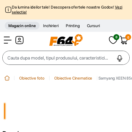
Da lumina ideilor tale! Descopera ofertele noastre Godox!
Vezi
selectia!
Magazin online
Inchirieri
Printing
Cursuri
0
0
Cont
Cauta dupa model, tipul produsului, caracteristici...
Top Cautari
Obiective foto
Obiective Cinematice
Samyang XEEN 85m
canon g7x
1
.
trepied
2
.
trepied telefon
3
.
peak design
4
.