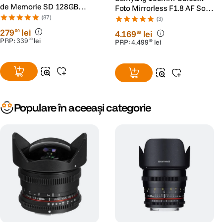
de Memorie SD 128GB
Foto Mirrorless F1.8 AF Sony
SDXC UHS-I Class 10 U3 V30
FE
(87)
(3)
+ 2 Ani RescuePRO Deluxe
279
lei
00
4
.
169
lei
99
PRP:
339
lei
90
PRP:
4
.
499
lei
99
Populare în aceeași categorie