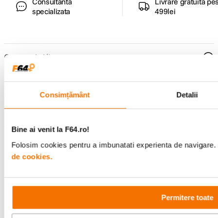
Consultanta
Livrare gratuita pe
specializata
499lei
Comenzi si livrare
Suport
Consimțământ
Detalii
Service si garantii
Bine ai venit la F64.ro!
F64 Studio
Folosim cookies pentru a imbunatati experienta de navigare. P
de cookies.
Urmareste-ne
Permitere toate