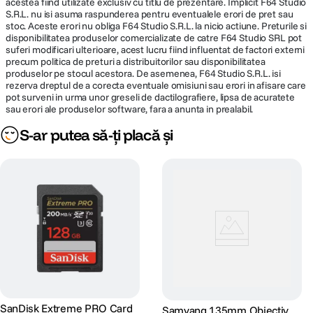
acestea fiind utilizate exclusiv cu titlu de prezentare. Implicit F64 Studio
S.R.L. nu isi asuma raspunderea pentru eventualele erori de pret sau
stoc. Aceste erori nu obliga F64 Studio S.R.L. la nicio actiune. Preturile si
disponibilitatea produselor comercializate de catre F64 Studio SRL pot
suferi modificari ulterioare, acest lucru fiind influentat de factori externi
precum politica de preturi a distribuitorilor sau disponibilitatea
produselor pe stocul acestora. De asemenea, F64 Studio S.R.L. isi
rezerva dreptul de a corecta eventuale omisiuni sau erori in afisare care
pot surveni in urma unor greseli de dactilografiere, lipsa de acuratete
sau erori ale produselor software, fara a anunta in prealabil.
S-ar putea să-ți placă și
SanDisk Extreme PRO Card
Samyang 135mm Obiectiv