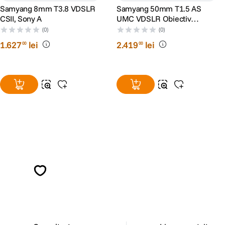
Samyang 8mm T3.8 VDSLR
Samyang 50mm T1.5 AS
CSII, Sony A
UMC VDSLR Obiectiv
Cinematic Sony A
(0)
(0)
1
.
627
lei
2
.
419
lei
00
00
Alatura-te comunitatii creatorilor
Descopera inspiratie, recomandari utile,
ghiduri foto-video si oferte pregatite special
pentru tine.