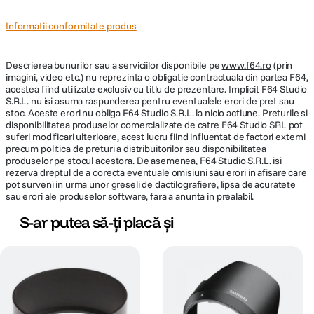
Informatii conformitate produs
Descrierea bunurilor sau a serviciilor disponibile pe
www.f64.ro
(prin
imagini, video etc.) nu reprezinta o obligatie contractuala din partea F64,
acestea fiind utilizate exclusiv cu titlu de prezentare. Implicit F64 Studio
S.R.L. nu isi asuma raspunderea pentru eventualele erori de pret sau
stoc. Aceste erori nu obliga F64 Studio S.R.L. la nicio actiune. Preturile si
disponibilitatea produselor comercializate de catre F64 Studio SRL pot
suferi modificari ulterioare, acest lucru fiind influentat de factori externi
precum politica de preturi a distribuitorilor sau disponibilitatea
produselor pe stocul acestora. De asemenea, F64 Studio S.R.L. isi
rezerva dreptul de a corecta eventuale omisiuni sau erori in afisare care
pot surveni in urma unor greseli de dactilografiere, lipsa de acuratete
sau erori ale produselor software, fara a anunta in prealabil.
S-ar putea să-ți placă și