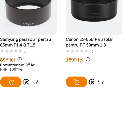
Samyang parasolar pentru
Canon ES-65B Parasolar
85mm F1.4 & T1.5
pentru RF 50mm 1.8
(0)
(0)
89
lei
159
lei
99
99
Preț anterior:
99
lei
99
PRP:
100
lei
00
Alatura-te comunitatii creatorilor
Descopera inspiratie, recomandari utile,