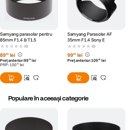
Samyang parasolar pentru
Samyang Parasolar AF
85mm F1.4 & T1.5
35mm F1.4 Sony E
(0)
(0)
89
lei
99
lei
99
99
Preț anterior:
99
lei
Preț anterior:
109
lei
99
99
PRP:
100
lei
00
Populare în aceeași categorie