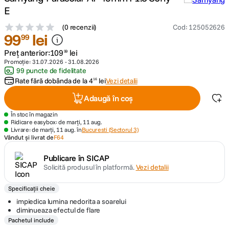
E
canon sx740 hs
5
.
(
0 recenzii
)
Cod
:
125052626
99
lei
99
lavaliera
6
.
Preț anterior:
109
lei
99
Promoție:
31.07.2026
-
31.08.2026
card memorie
99 puncte de fidelitate
7
.
Rate fără dobânda de la
4
lei
Vezi detalii
16
dji mic mini
8
.
Adaugă în coș
În stoc în magazin
dji osmo
9
.
Ridicare easybox: de marți, 11 aug.
Livrare: de marți, 11 aug. în
Bucuresti (Sectorul 3)
Vândut și livrat de
F64
insta 360
10
.
Publicare în SICAP
Solicită produsul în platformă.
Vezi detalii
Specificații cheie
impiedica lumina nedorita a soarelui
diminueaza efectul de flare
Pachetul include