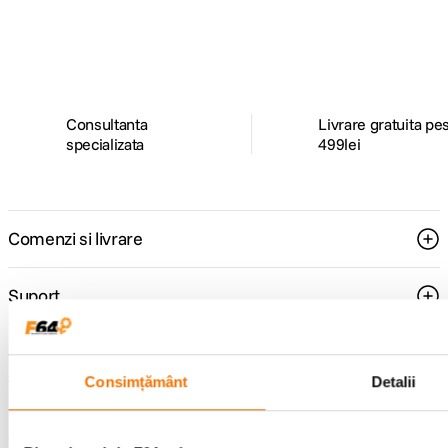
ghiduri foto-video si oferte pregatite special
pentru tine.
Consultanta
Livrare gratuita pe
specializata
499lei
Comenzi si livrare
Suport
Service si garantii
Consimțământ
Detalii
F64 Studio