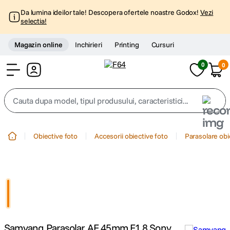
Da lumina ideilor tale! Descopera ofertele noastre Godox!
Vezi
selectia!
Magazin online
Inchirieri
Printing
Cursuri
0
0
Cont
Cauta dupa model, tipul produsului, caracteristici...
Top Cautari
Obiective foto
Accesorii obiective foto
Parasolare obi
canon g7x
1
.
trepied
2
.
trepied telefon
3
.
Samyang Parasolar AF 45mm F1.8 Sony
peak design
4
.