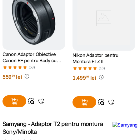
canon sx740 hs
5
.
lavaliera
6
.
sony fx
7
.
Canon Adaptor Obiective
Nikon Adaptor pentru
card memorie
8
.
Canon EF pentru Body cu
Montura FTZ II
Montura RF
(53)
(16)
dji mic mini
9
.
559
lei
99
1
.
499
lei
99
dji osmo
10
.
Samyang - Adaptor T2 pentru montura
Sony/Minolta