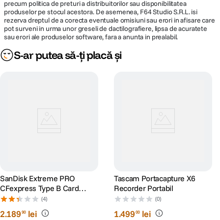
precum politica de preturi a distribuitorilor sau disponibilitatea
produselor pe stocul acestora. De asemenea, F64 Studio S.R.L. isi
rezerva dreptul de a corecta eventuale omisiuni sau erori in afisare care
pot surveni in urma unor greseli de dactilografiere, lipsa de acuratete
sau erori ale produselor software, fara a anunta in prealabil.
S-ar putea să-ți placă și
SanDisk Extreme PRO
Tascam Portacapture X6
CFexpress Type B Card
Recorder Portabil
Memorie 256GB
(4)
(0)
2
.
189
lei
1
.
499
lei
90
00