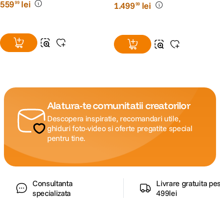
559
lei
99
1
.
499
lei
99
Alatura-te comunitatii creatorilor
Descopera inspiratie, recomandari utile,
ghiduri foto-video si oferte pregatite special
pentru tine.
Consultanta
Livrare gratuita pe
specializata
499lei