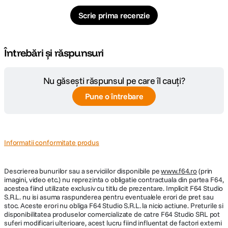
Scrie prima recenzie
Întrebări și răspunsuri
Nu găsești răspunsul pe care îl cauți?
Pune o întrebare
Informatii conformitate produs
Descrierea bunurilor sau a serviciilor disponibile pe
www.f64.ro
(prin
imagini, video etc.) nu reprezinta o obligatie contractuala din partea F64,
acestea fiind utilizate exclusiv cu titlu de prezentare. Implicit F64 Studio
S.R.L. nu isi asuma raspunderea pentru eventualele erori de pret sau
stoc. Aceste erori nu obliga F64 Studio S.R.L. la nicio actiune. Preturile si
disponibilitatea produselor comercializate de catre F64 Studio SRL pot
suferi modificari ulterioare, acest lucru fiind influentat de factori externi