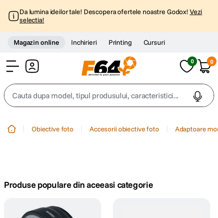
Da lumina ideilor tale! Descopera ofertele noastre Godox!
Vezi
selectia!
Magazin online
Inchirieri
Printing
Cursuri
0
0
Cont
Cauta dupa model, tipul produsului, caracteristici...
Top Cautari
Obiective foto
Accesorii obiective foto
Adaptoare mo
canon g7x
1
.
trepied
2
.
Produse populare din aceeasi categorie
trepied telefon
3
.
peak design
4
.