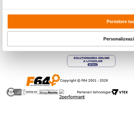
Comenzi si suport
+40 21 270 0050
Program de lucru
Permitere to
09:00 - 21:00
Showroom
Bd-ul Unirii 64, Bucuresti
Personalizeaz
Copyright © F64 2001 - 2026
Parteneri tehnologie: