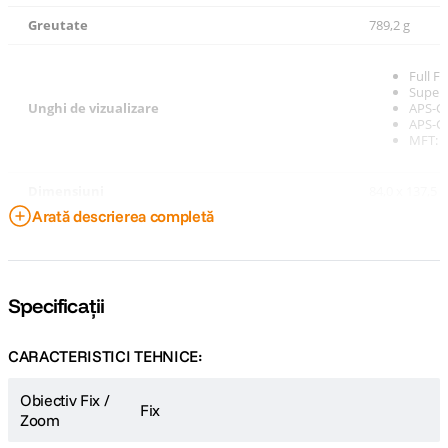
Greutate
789,2 g
Full F
Super3
Unghi de vizualizare
APS-C 
APS-C 
MFT: 3
Dimensiuni
84,0 x 137,5
Arată descrierea completă
Specificații
CARACTERISTICI TEHNICE:
Obiectiv Fix /
Fix
Zoom