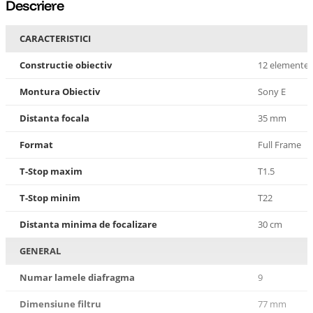
Descriere
CARACTERISTICI
Constructie obiectiv
12 elemente i
Montura Obiectiv
Sony E
Distanta focala
35 mm
Format
Full Frame
T-Stop maxim
T1.5
T-Stop minim
T22
Distanta minima de focalizare
30 cm
GENERAL
Numar lamele diafragma
9
Dimensiune filtru
77 mm