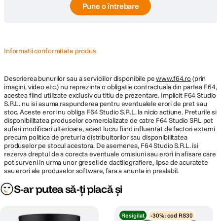
Pune o întrebare
Informatii conformitate produs
Descrierea bunurilor sau a serviciilor disponibile pe
www.f64.ro
(prin
imagini, video etc.) nu reprezinta o obligatie contractuala din partea F64,
acestea fiind utilizate exclusiv cu titlu de prezentare. Implicit F64 Studio
S.R.L. nu isi asuma raspunderea pentru eventualele erori de pret sau
stoc. Aceste erori nu obliga F64 Studio S.R.L. la nicio actiune. Preturile si
disponibilitatea produselor comercializate de catre F64 Studio SRL pot
suferi modificari ulterioare, acest lucru fiind influentat de factori externi
precum politica de preturi a distribuitorilor sau disponibilitatea
produselor pe stocul acestora. De asemenea, F64 Studio S.R.L. isi
rezerva dreptul de a corecta eventuale omisiuni sau erori in afisare care
pot surveni in urma unor greseli de dactilografiere, lipsa de acuratete
sau erori ale produselor software, fara a anunta in prealabil.
S-ar putea să-ți placă și
Resigilat
-30%: cod RS30