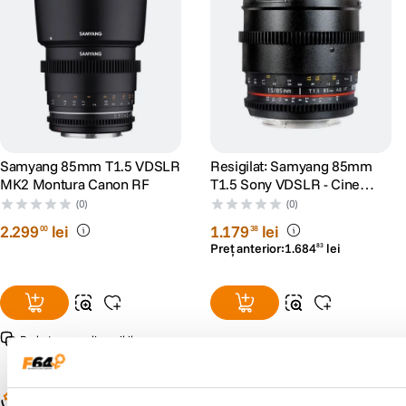
Samyang 85mm T1.5 VDSLR
Resigilat: Samyang 85mm
MK2 Montura Canon RF
T1.5 Sony VDSLR - Cine
Lens - RS125005932-1
(0)
(0)
2
.
299
lei
1
.
179
lei
00
38
Preț anterior:
1
.
684
lei
83
Pachet promo disponibil
Populare în aceeași categorie