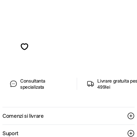
Alatura-te comunitatii creatorilor
Descopera inspiratie, recomandari utile,
ghiduri foto-video si oferte pregatite special
pentru tine.
Consultanta
Livrare gratuita pe
specializata
499lei
Comenzi si livrare
Suport