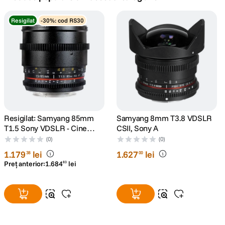
canon sx740 hs
Resigilat
-30%: cod RS30
5
.
lavaliera
6
.
card memorie
7
.
ulanzi
8
.
insta 360
Resigilat: Samyang 85mm
Samyang 8mm T3.8 VDSLR
9
.
T1.5 Sony VDSLR - Cine
CSII, Sony A
Lens - RS125005932-1
(0)
(0)
godox
10
.
1
.
179
lei
1
.
627
lei
38
00
Preț anterior:
1
.
684
lei
83