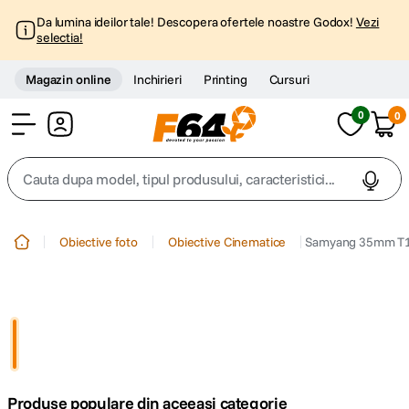
Da lumina ideilor tale! Descopera ofertele noastre Godox!
Vezi
selectia!
Magazin online
Inchirieri
Printing
Cursuri
0
0
Cont
Cauta dupa model, tipul produsului, caracteristici...
Top Cautari
Obiective foto
Obiective Cinematice
Samyang 35mm T1
canon g7x
1
.
trepied
2
.
trepied telefon
3
.
Produse populare din aceeasi categorie
peak design
4
.