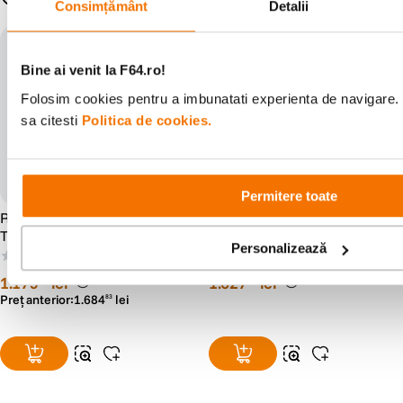
Consimțământ
Detalii
Resigilat
-30%: cod RS30
Bine ai venit la F64.ro!
Folosim cookies pentru a imbunatati experienta de navigare. 
sa citesti
Politica de cookies.
Permitere toate
Resigilat: Samyang 85mm
Samyang 8mm T3.8 VDSLR
T1.5 Sony VDSLR - Cine
CSII, Sony A
Personalizează
Lens - RS125005932-1
(0)
(0)
1
.
179
lei
1
.
627
lei
38
00
Preț anterior:
1
.
684
lei
83