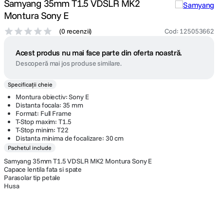
Samyang 35mm T1.5 VDSLR MK2
Montura Sony E
(
0 recenzii
)
Cod
:
125053662
Acest produs nu mai face parte din oferta noastră.
Descoperă mai jos produse similare.
Specificații cheie
Montura obiectiv: Sony E
Distanta focala: 35 mm
Format: Full Frame
T-Stop maxim: T1.5
T-Stop minim: T22
Distanta minima de focalizare: 30 cm
Pachetul include
Samyang 35mm T1.5 VDSLR MK2 Montura Sony E
Capace lentila fata si spate
Parasolar tip petale
Husa