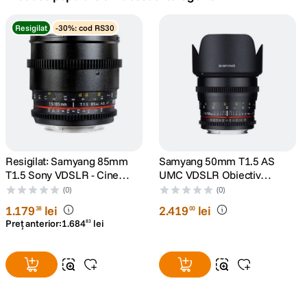
card memorie
7
.
Resigilat
-30%: cod RS30
ulanzi
8
.
insta 360
9
.
godox
10
.
Resigilat: Samyang 85mm
Samyang 50mm T1.5 AS
T1.5 Sony VDSLR - Cine
UMC VDSLR Obiectiv
Lens - RS125005932-1
Cinematic Sony A
(0)
(0)
1
.
179
lei
2
.
419
lei
38
00
Preț anterior:
1
.
684
lei
83