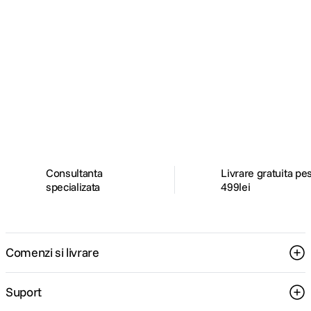
Alatura-te comunitatii creatorilor
Descopera inspiratie, recomandari utile,
ghiduri foto-video si oferte pregatite special
pentru tine.
Consultanta
Livrare gratuita pe
specializata
499lei
Comenzi si livrare
Suport