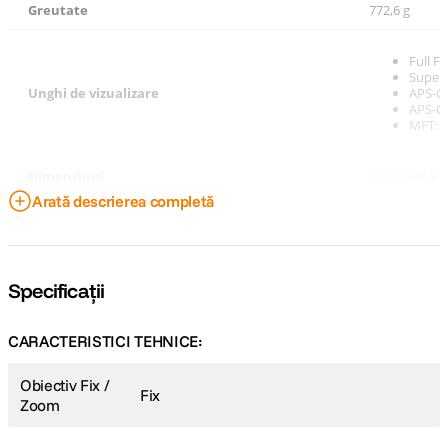
Greutate
772,6 g
Full F
Super3
Unghi de vizualizare
APS-C 
APS-C 
MFT: 3
Dimensiuni
84,0 x 136,3
Arată descrierea completă
Specificații
CARACTERISTICI TEHNICE:
Obiectiv Fix /
Fix
Zoom