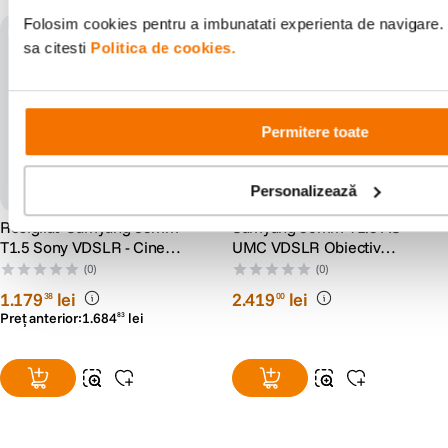
Folosim cookies pentru a imbunatati experienta de navigare. 
Resigilat
-30%: cod RS30
sa citesti
Politica de cookies.
Permitere toate
Personalizează
Resigilat: Samyang 85mm
Samyang 50mm T1.5 AS
T1.5 Sony VDSLR - Cine
UMC VDSLR Obiectiv
Lens - RS125005932-1
Cinematic Sony A
(0)
(0)
1
.
179
lei
2
.
419
lei
38
00
Preț anterior:
1
.
684
lei
83