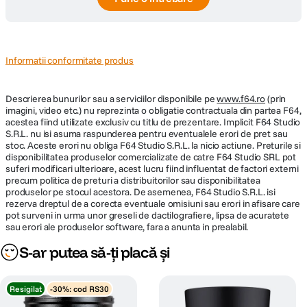
Informatii conformitate produs
Descrierea bunurilor sau a serviciilor disponibile pe
www.f64.ro
(prin
imagini, video etc.) nu reprezinta o obligatie contractuala din partea F64,
acestea fiind utilizate exclusiv cu titlu de prezentare. Implicit F64 Studio
S.R.L. nu isi asuma raspunderea pentru eventualele erori de pret sau
stoc. Aceste erori nu obliga F64 Studio S.R.L. la nicio actiune. Preturile si
disponibilitatea produselor comercializate de catre F64 Studio SRL pot
suferi modificari ulterioare, acest lucru fiind influentat de factori externi
precum politica de preturi a distribuitorilor sau disponibilitatea
produselor pe stocul acestora. De asemenea, F64 Studio S.R.L. isi
rezerva dreptul de a corecta eventuale omisiuni sau erori in afisare care
pot surveni in urma unor greseli de dactilografiere, lipsa de acuratete
sau erori ale produselor software, fara a anunta in prealabil.
S-ar putea să-ți placă și
Resigilat
-30%: cod RS30