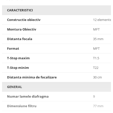
CARACTERISTICI
Constructie obiectiv
12 elemente i
Montura Obiectiv
MFT
Distanta focala
35 mm
Format
MFT
T-Stop maxim
T1.5
T-Stop minim
T22
Distanta minima de focalizare
30 cm
GENERAL
Numar lamele diafragma
9
Dimensiune filtru
77 mm