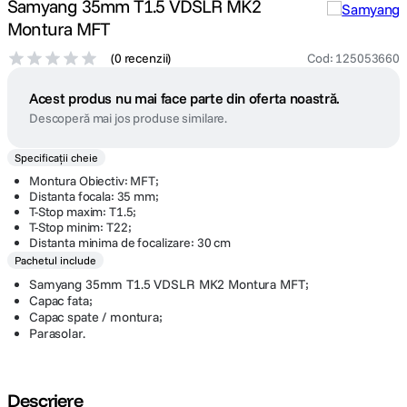
Samyang 35mm T1.5 VDSLR MK2
Montura MFT
(
0 recenzii
)
Cod
:
125053660
Acest produs nu mai face parte din oferta noastră.
Descoperă mai jos produse similare.
Specificații cheie
Montura Obiectiv: MFT;
Distanta focala: 35 mm;
T-Stop maxim: T1.5;
T-Stop minim: T22;
Distanta minima de focalizare: 30 cm
Pachetul include
Samyang 35mm T1.5 VDSLR MK2 Montura MFT;
Capac fata;
Capac spate / montura;
Parasolar.
Descriere