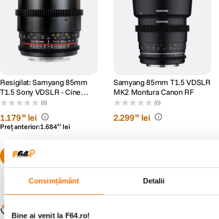
Resigilat: Samyang 85mm
Samyang 85mm T1.5 VDSLR
T1.5 Sony VDSLR - Cine
MK2 Montura Canon RF
Lens - RS125005932-1
(0)
(0)
1
.
179
lei
2
.
299
lei
38
00
Preț anterior:
1
.
684
lei
83
Pachet promo disponibil
Consimțământ
Detalii
Populare în aceeași categorie
Bine ai venit la F64.ro!