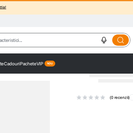
tia!
istici...
te
Cadouri
Pachete
VIP
(
0 recenzii
)