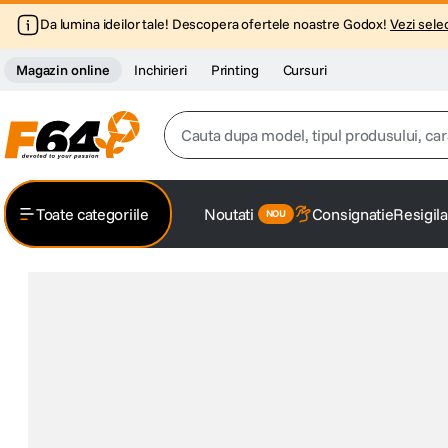
Da lumina ideilor tale! Descopera ofertele noastre Godox!
Vezi selec
Magazin online
Inchirieri
Printing
Cursuri
Cauta dupa model, tipul produsului, caracter
Top Cautari
Toate categoriile
Noutati
Consignatie
Resigila
canon g7x
1
.
trepied
2
.
trepied telefon
3
.
peak design
4
.
canon sx740 hs
5
.