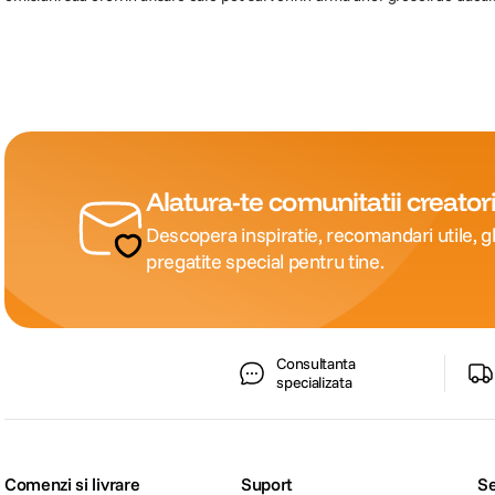
Alatura-te comunitatii creatori
Descopera inspiratie, recomandari utile, gh
pregatite special pentru tine.
Consultanta
specializata
Comenzi si livrare
Suport
Se