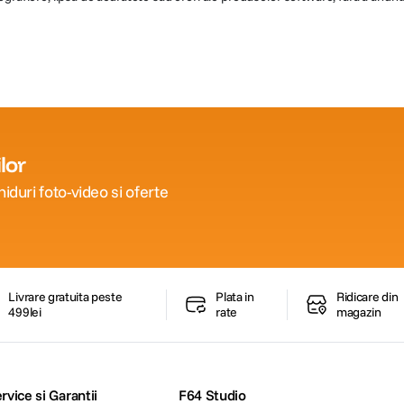
lor
iduri foto-video si oferte
Livrare gratuita peste
Plata in
Ridicare din
499lei
rate
magazin
rvice si Garantii
F64 Studio