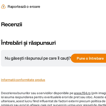
Raportează o eroare
Recenzii
Întrebări și răspunsuri
Nu găsești răspunsul pe care îl cauți?
Pune o întrebare
Informatii conformitate produs
Descrierea bunurilor sau a serviciilor disponibile pe
www.f64.ro
(prin imagi
isi asuma raspunderea pentru eventualele erori de pret sau stoc. Aceste ero
ulterioare, acest lucru fiind influentat de factori externi precum politica 
omisiuni sau erori in afisare care pot surveni in urma unor greseli de dactil