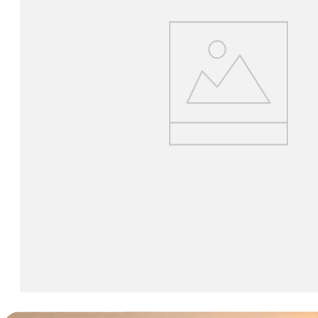
lavaliera
6
.
sony fx
7
.
card memorie
8
.
dji mic mini
9
.
dji osmo
10
.