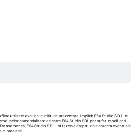
fiind utilizate exclusiv cu titlu de prezentare. Implicit F64 Studio S.R.L. nu
a produselor comercializate de catre F64 Studio SRL pot suferi modificari
ra. De asemenea, F64 Studio S.R.L. isi rezerva dreptul de a corecta eventuale
 in prealabil.