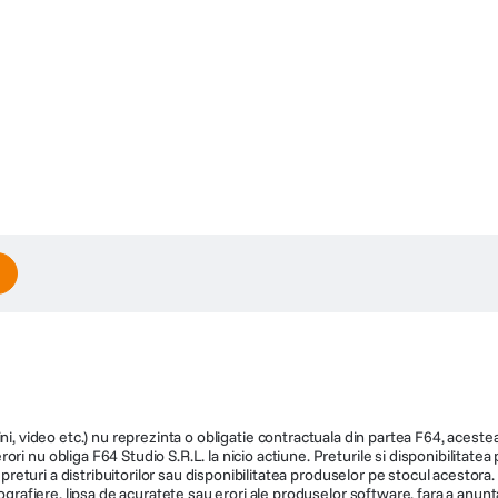
ni, video etc.) nu reprezinta o obligatie contractuala din partea F64, acestea 
ri nu obliga F64 Studio S.R.L. la nicio actiune. Preturile si disponibilitate
de preturi a distribuitorilor sau disponibilitatea produselor pe stocul acesto
ografiere, lipsa de acuratete sau erori ale produselor software, fara a anunta