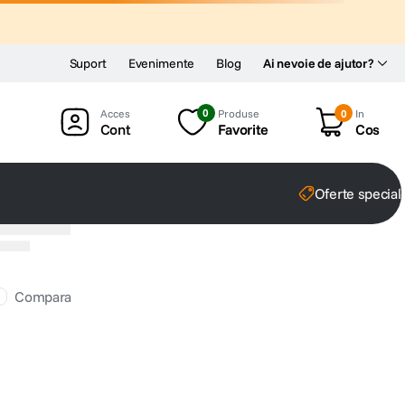
Suport
Evenimente
Blog
Ai nevoie de ajutor?
0
Produse
0
In
Cont
Favorite
Cos
Oferte special
Compara