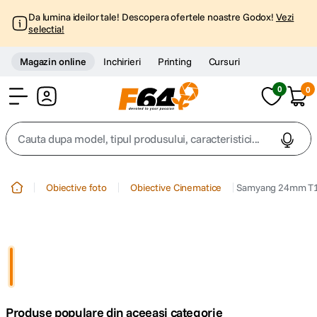
Da lumina ideilor tale! Descopera ofertele noastre Godox!
Vezi
selectia!
Magazin online
Inchirieri
Printing
Cursuri
0
0
Cont
Cauta dupa model, tipul produsului, caracteristici...
Top Cautari
Obiective foto
Obiective Cinematice
Samyang 24mm T1
canon g7x
1
.
trepied
2
.
trepied telefon
3
.
Produse populare din aceeasi categorie
peak design
4
.