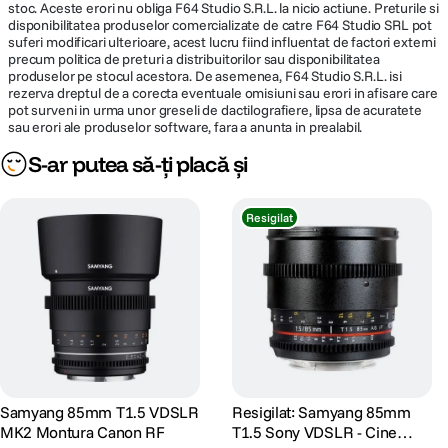
stoc. Aceste erori nu obliga F64 Studio S.R.L. la nicio actiune. Preturile si
disponibilitatea produselor comercializate de catre F64 Studio SRL pot
suferi modificari ulterioare, acest lucru fiind influentat de factori externi
precum politica de preturi a distribuitorilor sau disponibilitatea
produselor pe stocul acestora. De asemenea, F64 Studio S.R.L. isi
rezerva dreptul de a corecta eventuale omisiuni sau erori in afisare care
pot surveni in urma unor greseli de dactilografiere, lipsa de acuratete
sau erori ale produselor software, fara a anunta in prealabil.
S-ar putea să-ți placă și
Resigilat
Samyang 85mm T1.5 VDSLR
Resigilat: Samyang 85mm
MK2 Montura Canon RF
T1.5 Sony VDSLR - Cine