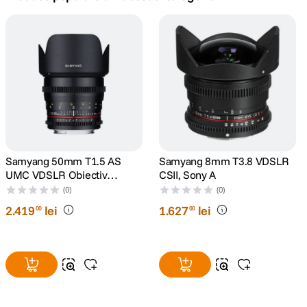
canon sx740 hs
5
.
lavaliera
6
.
sony fx
7
.
card memorie
8
.
dji mic mini
Samyang 50mm T1.5 AS
Samyang 8mm T3.8 VDSLR
9
.
UMC VDSLR Obiectiv
CSII, Sony A
Cinematic Sony A
(0)
(0)
dji osmo
10
.
2
.
419
lei
1
.
627
lei
00
00