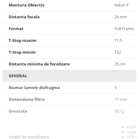
Montura Obiectiv
Nikon F
Distanta focala
24 mm
Format
Full Frame
T-Stop maxim
T1.5
T-Stop minim
T22
Distanta minima de focalizare
25 cm
GENERAL
Numar lamele diafragma
9
Dimensiune filtru
77 mm
Greutate
587 g
Full F
Super 
Unghi de vizualizare
APS-C (