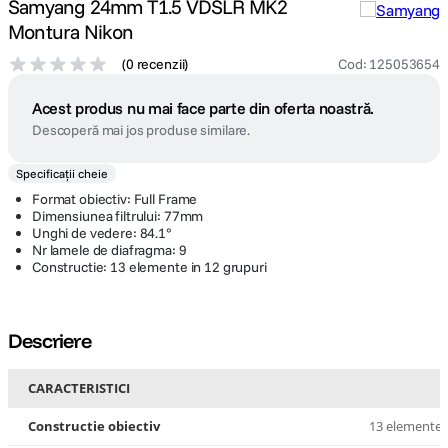
Samyang 24mm T1.5 VDSLR MK2
Montura Nikon
(
0 recenzii
)
Cod
:
125053654
Acest produs nu mai face parte din oferta noastră.
Descoperă mai jos produse similare.
Specificații cheie
Format obiectiv: Full Frame
Dimensiunea filtrului: 77mm
Unghi de vedere: 84.1°
Nr lamele de diafragma: 9
Constructie: 13 elemente in 12 grupuri
Descriere
CARACTERISTICI
Constructie obiectiv
13 elemente i