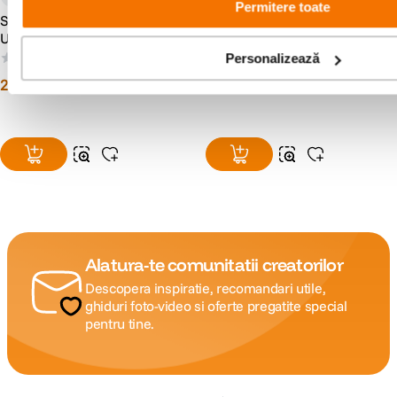
Permitere toate
Samyang 50mm T1.5 AS
Samyang 8mm T3.8 VDSLR
UMC VDSLR Obiectiv
CSII, Sony A
Cinematic Sony A
(0)
(0)
Personalizează
2
.
419
lei
1
.
627
lei
00
00
Alatura-te comunitatii creatorilor
Descopera inspiratie, recomandari utile,
ghiduri foto-video si oferte pregatite special
pentru tine.