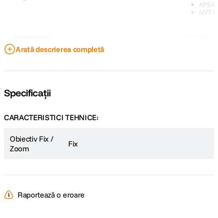
APS-C (
MFT (1
Dimensiuni
84.0 x 94.6 
Arată descrierea completă
Specificații
CARACTERISTICI TEHNICE:
Obiectiv Fix /
Fix
Zoom
Raportează o eroare