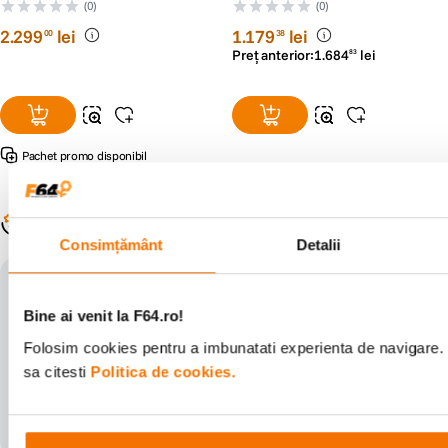
Lens - RS125005932-1
(0)
(0)
2
.
299
lei
1
.
179
lei
00
38
Preț anterior:
1
.
684
lei
83
Pachet promo disponibil
Populare în aceeași categorie
Consimțământ
Detalii
Bine ai venit la F64.ro!
Folosim cookies pentru a imbunatati experienta de navigare. 
sa citesti
Politica de cookies.