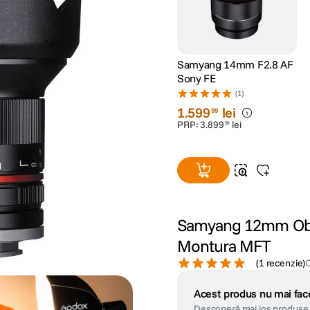
Samyang 14mm F2.8 AF
Sony FE
(1)
1
.
599
lei
99
PRP:
3
.
899
lei
99
Samyang 12mm Obie
Montura MFT
(
1 recenzie
)
Acest produs nu mai face
Descoperă mai jos produse 