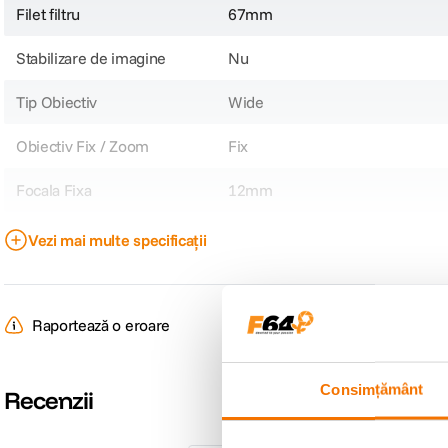
Filet filtru
67mm
Stabilizare de imagine
Nu
Tip Obiectiv
Wide
Obiectiv Fix / Zoom
Fix
Focala Fixa
12mm
Unghi de cuprindere
83°
Vezi mai multe specificații
Nr. lamele diafragma
6
Diafragma Maxima
f/2.0
Raportează o eroare
Tip Focalizare
Manual Focus
Consimțământ
Recenzii
DIMENSIUNE / GREUTATE: