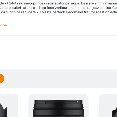
kit 14-42 nu imi cuprindea satisfacator peisajele. Desi are 2 mm in minus
e, sharp, culori saturate si lipsa focalizarii auromate nu deranjeaza de loc. Co
prins cu cupon de reducere 20% este perfect! Recomand tuturor acest obiect
nzia