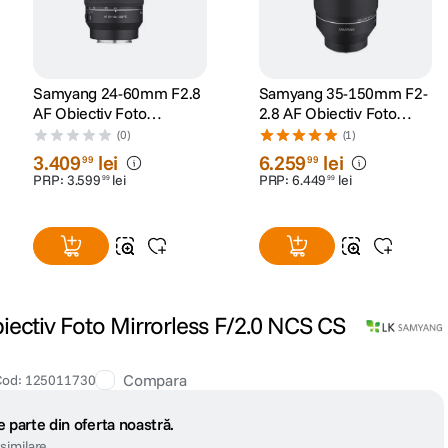
Samyang 24-60mm F2.8
Samyang 35-150mm F2-
AF Obiectiv Foto
2.8 AF Obiectiv Foto
Mirrorless Montura Sony
Mirrorless Montura L
(0)
(1)
E
3
.
409
lei
6
.
259
lei
99
99
PRP:
3
.
599
lei
PRP:
6
.
449
lei
99
99
ctiv Foto Mirrorless F/2.0 NCS CS
Compara
Cod
:
125011730
 parte din oferta noastră.
similare.