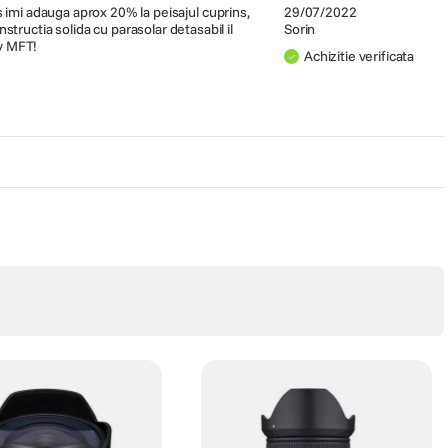
 imi adauga aprox 20% la peisajul cuprins,
29/07/2022
nstructia solida cu parasolar detasabil il
Sorin
iv MFT!
Achizitie verificata