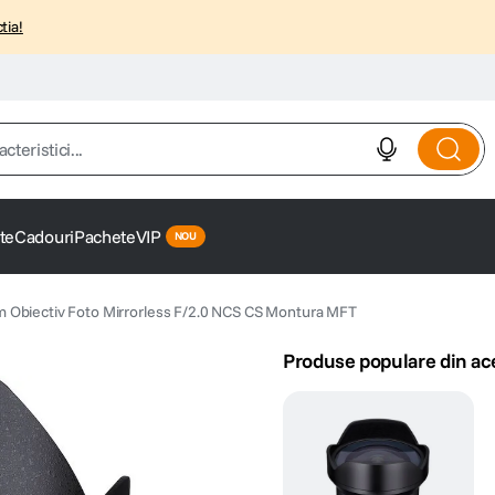
tia!
istici...
te
Cadouri
Pachete
VIP
Obiectiv Foto Mirrorless F/2.0 NCS CS Montura MFT
Produse populare din ac