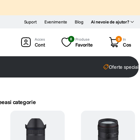
Suport
Evenimente
Blog
Ai nevoie de ajutor?
0
Produse
0
In
Cont
Favorite
Cos
Oferte special
eeasi categorie