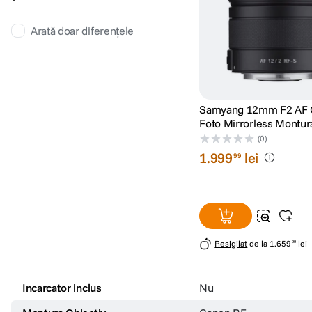
Arată doar diferențele
Samyang 12mm F2 AF O
Foto Mirrorless Montur
(0)
1
.
999
lei
99
Resigilat
de la
1
.
659
lei
99
Incarcator inclus
Nu