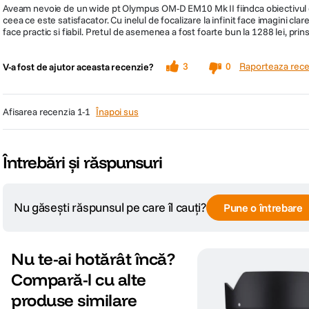
Aveam nevoie de un wide pt Olympus OM-D EM10 Mk II fiindca obiectivul de 
ceea ce este satisfacator. Cu inelul de focalizare la infinit face imagini clar
face practic si fiabil. Pretul de asemenea a fost foarte bun la 1288 lei, 
Raporteaza rece
3
0
V-a fost de ajutor aceasta recenzie?
afisarea recenzia
1-1
Înapoi sus
Întrebări și răspunsuri
Nu găsești răspunsul pe care îl cauți?
Pune o întrebare
Nu te-ai hotărât încă?
Compară-l cu alte
produse similare