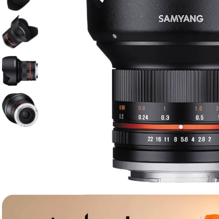
lavaliera
6
.
card memorie
7
.
dji mic mini
8
.
dji osmo
9
.
insta 360
10
.