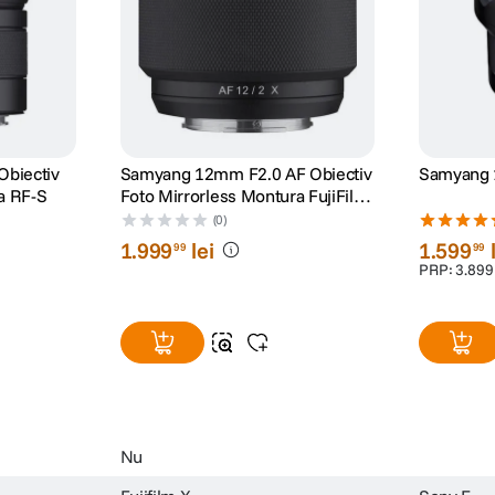
biectiv
Samyang 12mm F2.0 AF Obiectiv
Samyang 
a RF-S
Foto Mirrorless Montura FujiFilm
X
(0)
1
.
999
lei
1
.
599
99
99
PRP:
3
.
899
Nu