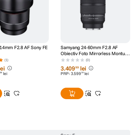
14mm F2.8 AF Sony FE
Samyang 24-60mm F2.8 AF
Obiectiv Foto Mirrorless Montura
Sony E
(1)
(0)
lei
3
.
409
lei
99
lei
PRP:
3
.
599
lei
99
99