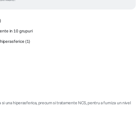
)
ente in 10 grupuri
 hiperasferice (1)
 si una hiperasferica, precum si tratamente NCS, pentru a furniza un nivel