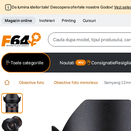
Da lumina ideilor tale! Descopera ofertele noastre Godox!
Vezi selec
Magazin online
Inchirieri
Printing
Cursuri
Cauta dupa model, tipul produsului, caracter
Top Cautari
Toate categoriile
Noutati
Consignatie
Resigila
canon g7x
1
.
Obiective foto
Obiective foto mirrorless
Samyang 12mm 
trepied
2
.
trepied telefon
3
.
peak design
4
.
canon sx740 hs
5
.