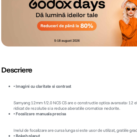
Descriere
• Imagini cu claritate si contrast
Samyang 12mm f/2.0 NCS CS are o constructie optica avansata: 12 eleme
ridicat de rezolutie si a reduce aberatiile cromatice nedorite.
• Focalizare manuala precisa
Inelul de focalizare are cursa lunga si este usor de utilizat, gratiile g
• Bokeh placut