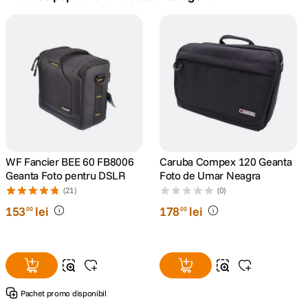
canon sx740 hs
5
.
lavaliera
6
.
card memorie
7
.
ulanzi
8
.
insta 360
WF Fancier BEE 60 FB8006
Caruba Compex 120 Geanta
9
.
Geanta Foto pentru DSLR
Foto de Umar Neagra
(21)
(0)
godox
10
.
153
lei
178
lei
00
00
Pachet promo disponibil