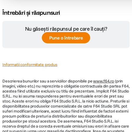
Tip geanta
Genti foto de umar
Întrebări și răspunsuri
DETALII PRODUCATOR
Nu găsești răspunsul pe care îl cauți?
Cod producator
SP02005-18
Pune o întrebare
Informatii conformitate produs
Descrierea bunurilor sau a serviciilor disponibile pe
www.f64.ro
(prin
imagini, video etc.) nu reprezinta o obligatie contractuala din partea F64,
acestea fiind utilizate exclusiv cu titlu de prezentare. Implicit F64 Studio
S.R.L. nu isi asuma raspunderea pentru eventualele erori de pret sau
stoc. Aceste erori nu obliga F64 Studio S.R.L. la nicio actiune. Preturile si
disponibilitatea produselor comercializate de catre F64 Studio SRL pot
suferi modificari ulterioare, acest lucru fiind influentat de factori externi
precum politica de preturi a distribuitorilor sau disponibilitatea
produselor pe stocul acestora. De asemenea, F64 Studio S.R.L. isi
rezerva dreptul de a corecta eventuale omisiuni sau erori in afisare care
pot surveni in urma unor greseli de dactilografiere, lipsa de acuratete