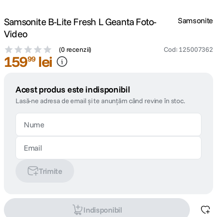
Samsonite B-Lite Fresh L Geanta Foto-
Samsonite
Video
(
0 recenzii
)
Cod
:
125007362
159
lei
99
Acest produs este indisponibil
Lasă-ne adresa de email și te anunțăm când revine în stoc.
Trimite
Indisponibil