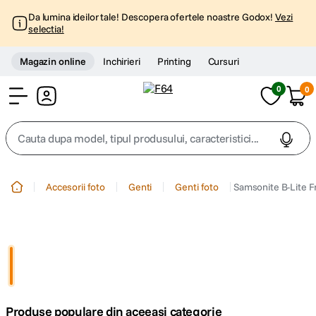
Da lumina ideilor tale! Descopera ofertele noastre Godox!
Vezi
selectia!
Magazin online
Inchirieri
Printing
Cursuri
0
0
Cont
Cauta dupa model, tipul produsului, caracteristici...
Top Cautari
Accesorii foto
Genti
Genti foto
Samsonite B-Lite F
canon g7x
1
.
trepied
2
.
trepied telefon
3
.
Produse populare din aceeasi categorie
peak design
4
.