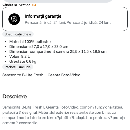
Vândut și livrat de
F64
Informații garanție
Persoană fizică: 24 luni.
Persoană juridică: 24 luni.
Specificații cheie
Material 100% poliester
Dimensiune 27,0 x 17,0 x 23,0 cm
Dimensiuni compartiment camera 25,5 x 11,5 x 19,5 cm
Volum 8,2 L
Greutate 0,6 kg
Pachetul include
Samsonite B-Lite Fresh L Geanta Foto-Video
Descriere
Samsonite B-Lite Fresh L Geanta Foto-Video, combin? func?ionalitatea,
protec?ia ?i designul. Materialul exterior rezistent este combinat cu
compartimente interioare bine c?ptu?ite ?i adaptabile pentru a v? proteja
camera ?i accesoriile.