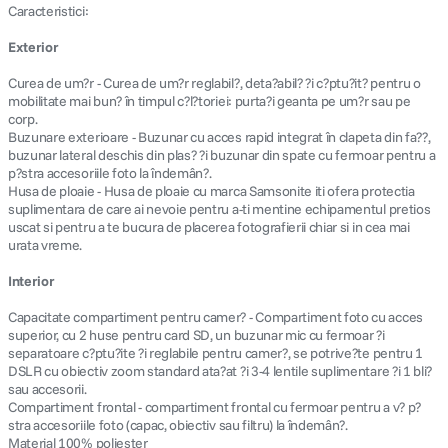
Caracteristici:
Exterior
Curea de um?r - Curea de um?r reglabil?, deta?abil? ?i c?ptu?it? pentru o
mobilitate mai bun? în timpul c?l?toriei: purta?i geanta pe um?r sau pe
corp.
Buzunare exterioare - Buzunar cu acces rapid integrat în clapeta din fa??,
buzunar lateral deschis din plas? ?i buzunar din spate cu fermoar pentru a
p?stra accesoriile foto la îndemân?.
Husa de ploaie - Husa de ploaie cu marca Samsonite iti ofera protectia
suplimentara de care ai nevoie pentru a-ti mentine echipamentul pretios
uscat si pentru a te bucura de placerea fotografierii chiar si in cea mai
urata vreme.
Interior
Capacitate compartiment pentru camer? - Compartiment foto cu acces
superior, cu 2 huse pentru card SD, un buzunar mic cu fermoar ?i
separatoare c?ptu?ite ?i reglabile pentru camer?, se potrive?te pentru 1
DSLR cu obiectiv zoom standard ata?at ?i 3-4 lentile suplimentare ?i 1 bli?
sau accesorii.
Compartiment frontal - compartiment frontal cu fermoar pentru a v? p?
stra accesoriile foto (capac, obiectiv sau filtru) la îndemân?.
Material 100% poliester