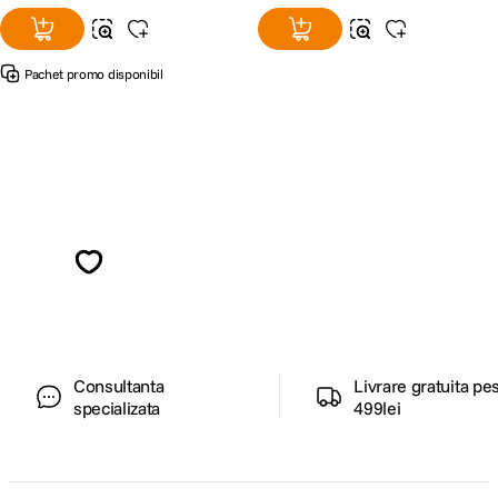
Pachet promo disponibil
Alatura-te comunitatii creatorilor
Descopera inspiratie, recomandari utile,
ghiduri foto-video si oferte pregatite special
pentru tine.
Consultanta
Livrare gratuita pe
specializata
499lei