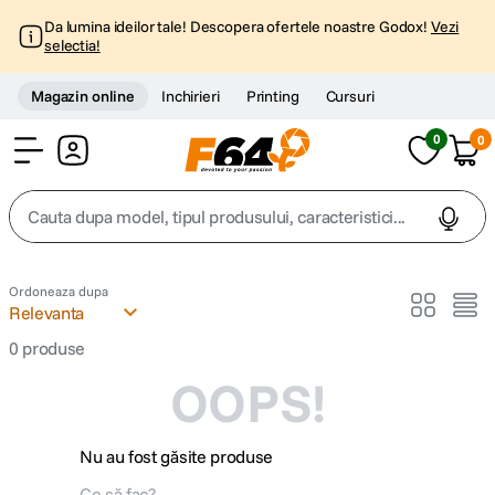
Da lumina ideilor tale! Descopera ofertele noastre Godox!
Vezi
selectia!
Magazin online
Inchirieri
Printing
Cursuri
0
0
Cont
Cauta dupa model, tipul produsului, caracteristici...
Top Cautari
Ordoneaza dupa
Relevanta
canon g7x
1
.
0
produse
OOPS!
trepied
2
.
trepied telefon
3
.
Nu au fost găsite produse
peak design
4
.
Ce să fac?