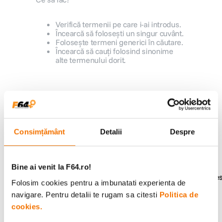
canon sx740 hs
5
.
Verifică termenii pe care i-ai introdus.
Încearcă să folosești un singur cuvânt.
Folosește termeni generici în căutare.
lavaliera
6
.
Încearcă să cauți folosind sinonime
alte termenului dorit.
sony fx
7
.
card memorie
8
.
Alatura-te comunitatii creatorilor
Descopera inspiratie, recomandari utile,
dji mic mini
9
.
ghiduri foto-video si oferte pregatite special
pentru tine.
Consimțământ
Detalii
Despre
dji osmo
10
.
Bine ai venit la F64.ro!
Consultanta
Livrare gratuita pe
Folosim cookies pentru a imbunatati experienta de
specializata
499lei
navigare. Pentru detalii te rugam sa citesti
Politica de
cookies.