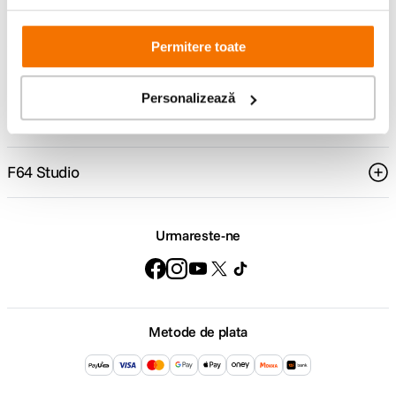
Comenzi si livrare
Permitere toate
Suport
Personalizează
Service si garantii
F64 Studio
Urmareste-ne
Metode de plata