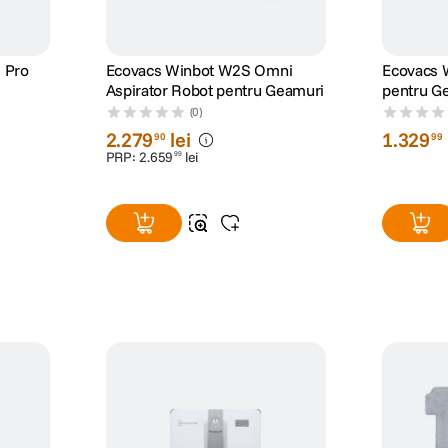
2 Pro
Ecovacs Winbot W2S Omni
Ecovacs W
Aspirator Robot pentru Geamuri
pentru Ge
(0)
2
.
279
lei
1
.
329
90
99
PRP:
2
.
659
lei
99