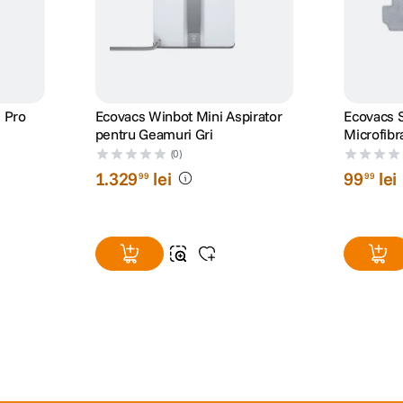
2 Pro
Ecovacs Winbot Mini Aspirator
Ecovacs S
pentru Geamuri Gri
Microfib
W2/W2 
(0)
1
.
329
lei
99
lei
99
99