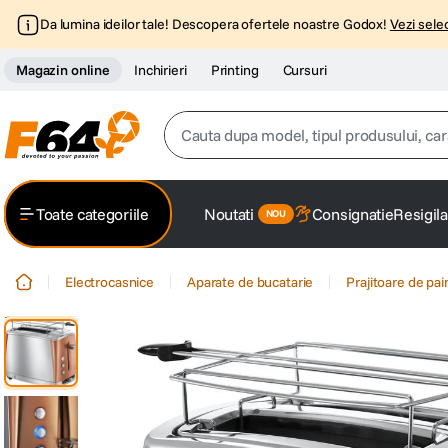
Da lumina ideilor tale! Descopera ofertele noastre Godox!
Vezi selec
Magazin online
Inchirieri
Printing
Cursuri
Cauta dupa model, tipul produsului, caracter
Top Cautari
Toate categoriile
Noutati
Consignatie
Resigila
canon g7x
1
.
Electrocasnice
Aparate de bucatarie
Prajitoare de pa
trepied
2
.
trepied telefon
3
.
peak design
4
.
canon sx740 hs
5
.