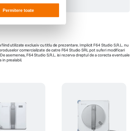
Permitere toate
fiind utilizate exclusiv cu titlu de prezentare. Implicit F64 Studio S.R.L. nu
a produselor comercializate de catre F64 Studio SRL pot suferi modificari
ra. De asemenea, F64 Studio S.R.L. isi rezerva dreptul de a corecta eventuale
 in prealabil.