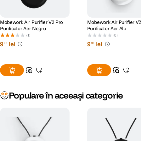
Mobework Air Purifier V2 Pro
Mobework Air Purifier V
Purificator Aer Negru
Purificator Aer Alb
(1)
(0)
9
lei
9
lei
90
90
Populare în aceeași categorie