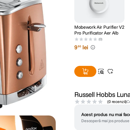
Mobework Air Purifier V2
Pro Purificator Aer Alb
(0)
9
lei
90
Russell Hobbs Luna
(
0 recenzii
)
C
Acest produs nu mai face
Descoperă mai jos produse 