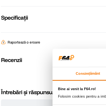
Specificații
Raportează o eroare
Recenzii
Consimțământ
SPECIFICATI
Bine ai venit la F64.ro!
Întrebări și răspunsuri
Utilizare
Praji
Folosim cookies pentru a imbu
Numar de felii
2