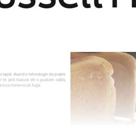
si rapid. Avand o tehnologie de prajire
r te poti bucura de o gustare calda,
 fara sa mananci pe fuga.