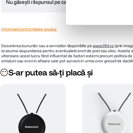
Nu găsești răspunsul pe care îl cauți?
Pune o întrebare
Trepte de prajire
6
Tip panou de comanda
Meca
Putere
1550
Informatii conformitate produs
Material carcasa
Inox
Descrierea bunurilor sau a serviciilor disponibile pe
www.f64.ro
(prin imagi
Functii
isi asuma raspunderea pentru eventualele erori de pret sau stoc. Aceste ero
ulterioare, acest lucru fiind influentat de factori externi precum politica 
omisiuni sau erori in afisare care pot surveni in urma unor greseli de dactil
S-ar putea să-ți placă și
Accesorii incluse
Culoare:
Inox