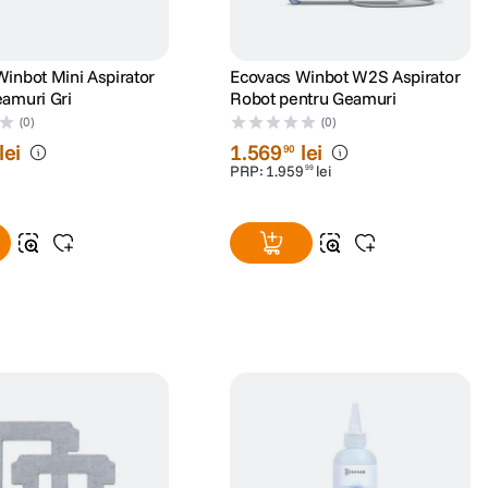
inbot Mini Aspirator
Ecovacs Winbot W2S Aspirator
amuri Gri
Robot pentru Geamuri
(0)
(0)
lei
1
.
569
lei
90
PRP:
1
.
959
lei
99