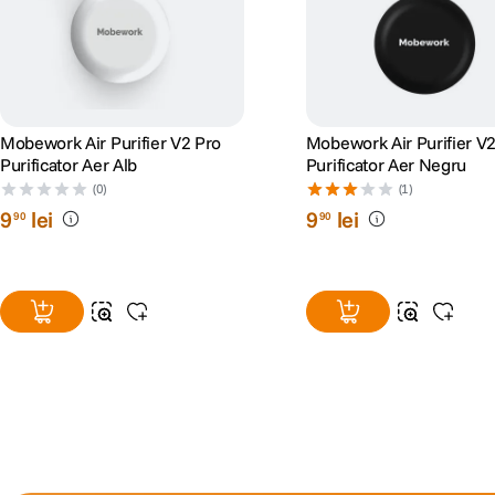
Mobework Air Purifier V2 Pro
Mobework Air Purifier V
Purificator Aer Alb
Purificator Aer Negru
(0)
(1)
9
lei
9
lei
90
90