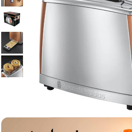
lavaliera
6
.
card memorie
7
.
dji mic mini
8
.
dji osmo
9
.
insta 360
10
.