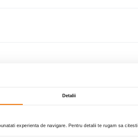
Fante extra late
Perfecte pentru cei care vor sa aiba
fante extra late care pot adaposti o s
Detalii
Scrie prima recenzie
tor de paine
natati experienta de navigare. Pentru detalii te rugam sa citest