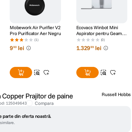
Mobework Air Purifier V2
Ecovacs Winbot Mini
Pro Purificator Aer Negru
Aspirator pentru Geamuri
Gri
(1)
(0)
9
lei
1
.
329
lei
90
99
 Copper Prajitor de paine
Russell Hobbs
Compara
od
:
125049643
 parte din oferta noastră.
similare.