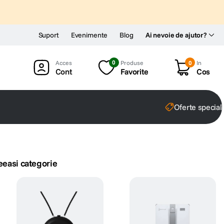
Suport
Evenimente
Blog
Ai nevoie de ajutor?
0
Produse
0
In
Cont
Favorite
Cos
Oferte special
eeasi categorie