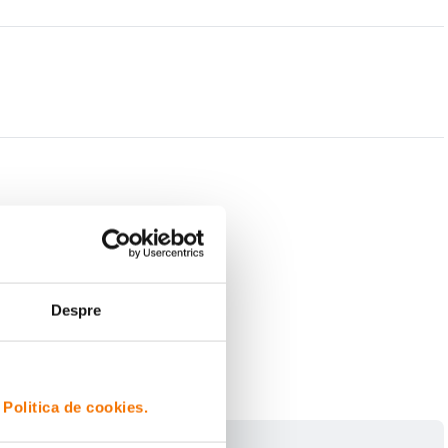
 de unde a alege, acest prajitor de paine este conceput impreuna cu niste
umedenie de tipuri diferite de paine - alegerea e a ta.
Despre
i
Politica de cookies.