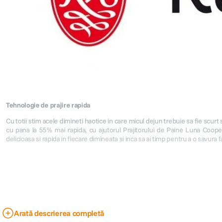
Tehnologie de prajire rapida
Cu totii stim acele dimineti haotice in care micul dejun trebuie sa fie scurt 
cu pana la 55% mai rapida, cu ajutorul Prajitorului de Paine Luna Coope
delicioasa si rapida in fiecare dimineata si inca sa ai timp pentru a o savura
Arată descrierea completă