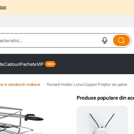
tia!
istici...
te
Cadouri
Pachete
VIP
ine si sandwich-makere
Russell Hobbs Luna Copper Prajitor de paine
Produse populare din ac