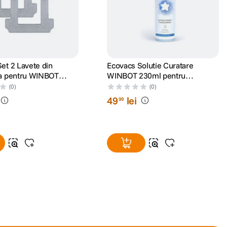
et 2 Lavete din
Ecovacs Solutie Curatare
ra pentru WINBOT
WINBOT 230ml pentru
OMNI
W710/730/830/850/880/920/9
(0)
(0)
30/950/X/W1PRO
49
lei
99