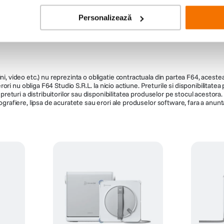
Personalizează
nic
 W
ni, video etc.) nu reprezinta o obligatie contractuala din partea F64, acestea 
Functie de decongelare
ri nu obliga F64 Studio S.R.L. la nicio actiune. Preturile si disponibilitate
de preturi a distribuitorilor sau disponibilitatea produselor pe stocul acesto
Functie de anulare
ografiere, lipsa de acuratete sau erori ale produselor software, fara a anunta
Functie de reincalzire
Functie de ridicare inalta a feliilor de paine
Tava firmituri detasabila
Suport chifle
/Cupru