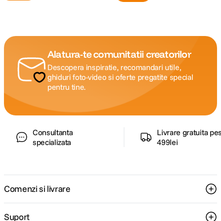
Alatura-te comunitatii creatorilor
Descopera inspiratie, recomandari utile,
ghiduri foto-video si oferte pregatite special
pentru tine.
Consultanta
Livrare gratuita pe
specializata
499lei
Comenzi si livrare
Suport