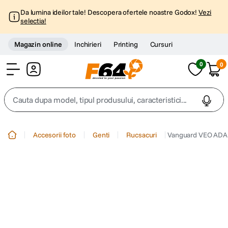
Da lumina ideilor tale! Descopera ofertele noastre Godox!
Vezi
selectia!
Magazin online
Inchirieri
Printing
Cursuri
0
0
Cont
Cauta dupa model, tipul produsului, caracteristici...
Top Cautari
Accesorii foto
Genti
Rucsacuri
Vanguard VEO ADA
canon g7x
1
.
trepied
2
.
trepied telefon
3
.
peak design
4
.