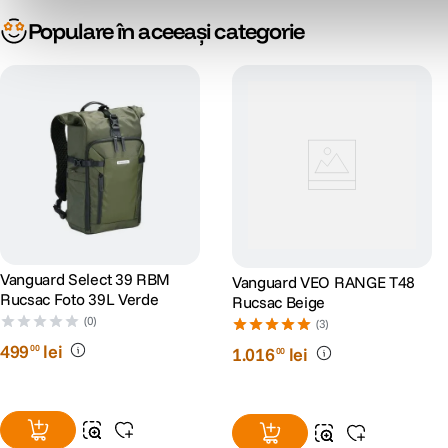
Populare în aceeași categorie
Vanguard Select 39 RBM
Vanguard VEO RANGE T48
Rucsac Foto 39L Verde
Rucsac Beige
(0)
(3)
499
lei
00
1
.
016
lei
00