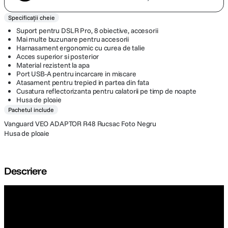
Specificații cheie
Suport pentru DSLR Pro, 8 obiective, accesorii
Mai multe buzunare pentru accesorii
Harnasament ergonomic cu curea de talie
Acces superior si posterior
Material rezistent la apa
Port USB-A pentru incarcare in miscare
Atasament pentru trepied in partea din fata
Cusatura reflectorizanta pentru calatorii pe timp de noapte
Husa de ploaie
Pachetul include
Vanguard VEO ADAPTOR R48 Rucsac Foto Negru
Husa de ploaie
Descriere