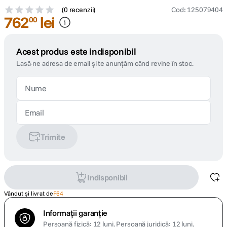
(
0 recenzii
)
Cod
:
125079404
762
lei
00
Acest produs este indisponibil
Lasă-ne adresa de email și te anunțăm când revine în stoc.
Trimite
Indisponibil
Vândut și livrat de
F64
Informații garanție
Persoană fizică: 12 luni.
Persoană juridică: 12 luni.