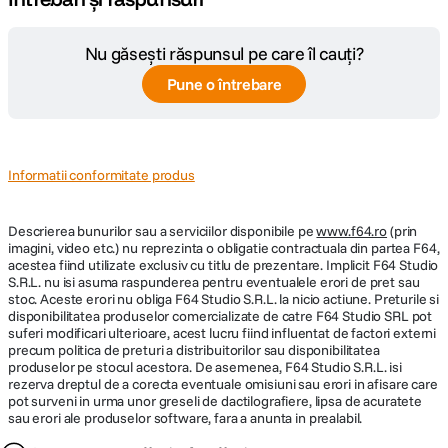
Nu găsești răspunsul pe care îl cauți?
Pune o întrebare
Informatii conformitate produs
Descrierea bunurilor sau a serviciilor disponibile pe
www.f64.ro
(prin
imagini, video etc.) nu reprezinta o obligatie contractuala din partea F64,
acestea fiind utilizate exclusiv cu titlu de prezentare. Implicit F64 Studio
S.R.L. nu isi asuma raspunderea pentru eventualele erori de pret sau
stoc. Aceste erori nu obliga F64 Studio S.R.L. la nicio actiune. Preturile si
disponibilitatea produselor comercializate de catre F64 Studio SRL pot
suferi modificari ulterioare, acest lucru fiind influentat de factori externi
precum politica de preturi a distribuitorilor sau disponibilitatea
produselor pe stocul acestora. De asemenea, F64 Studio S.R.L. isi
rezerva dreptul de a corecta eventuale omisiuni sau erori in afisare care
pot surveni in urma unor greseli de dactilografiere, lipsa de acuratete
sau erori ale produselor software, fara a anunta in prealabil.