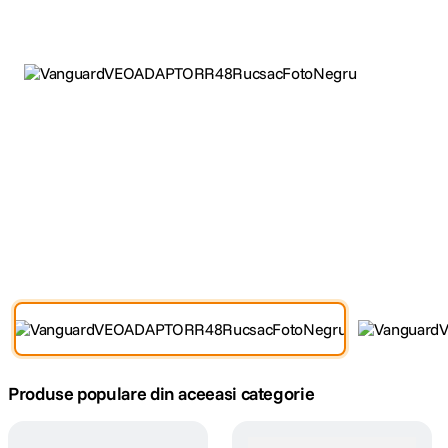
canon sx740 hs
5
.
lavaliera
6
.
card memorie
7
.
dji mic mini
8
.
dji osmo
9
.
insta 360
10
.
Produse populare din aceeasi categorie