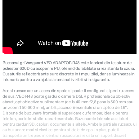
Rucsacul gri Vanguard VEO ADAPTOR R48 este fabricat din tesatura de
poliester 600D cu acoperire PU, oferind durabilitate si rezistenta la uzura.
Cusaturile reflectorizante sunt discrete in timpul zilei, dar se lumineaza in
intuneric pentru a va ajuta sa ramaneti vizibili si in siguranta.
Acest rucsac are un acces din spate si poate fi configurat si pentru acces
de sus. VEO R48 poate gazdui o camera DSLR profesionala cu obiectiv
atasat, opt obiective suplimentare (de la 40 mm f2,8 pana la 500 mm sau
un zoom 150-600 mm), un blit, accesorii esentiale si un laptop de 16".
Dispune de buzunare frontale si superioare cu fermoar, ideale pentru
telefon, portofel si alte lucruri esentiale. Buzunarele laterale au sloturi
pentru carduri SD, cabluri, documente si altele. Ambele parti ale rucsacului
au buzunare mari si elastice pentru sticlele de apa. In plus, puteti
transporta un trepied in centrul rucsacului si exista un suport discret