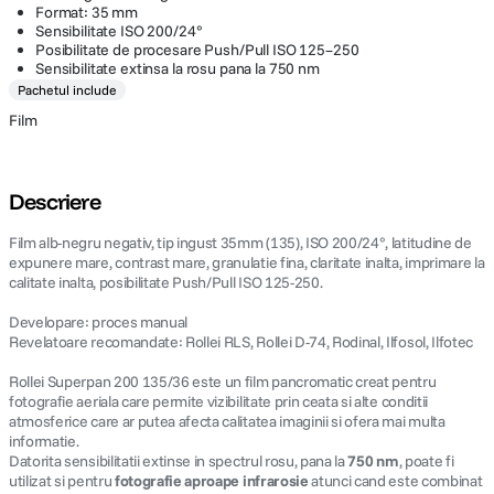
Format: 35 mm
Sensibilitate ISO 200/24°
Posibilitate de procesare Push/Pull ISO 125–250
Sensibilitate extinsa la rosu pana la 750 nm
Pachetul include
Film
Descriere
Film alb-negru negativ, tip ingust 35mm (135), ISO 200/24°, latitudine de
expunere mare, contrast mare, granulatie fina, claritate inalta, imprimare la
calitate inalta, posibilitate Push/Pull ISO 125-250.
Developare: proces manual
Revelatoare recomandate: Rollei RLS, Rollei D-74, Rodinal, Ilfosol, Ilfotec
Rollei Superpan 200 135/36 este un film pancromatic creat pentru
fotografie aeriala care permite vizibilitate prin ceata si alte conditii
atmosferice care ar putea afecta calitatea imaginii si ofera mai multa
informatie.
Datorita sensibilitatii extinse in spectrul rosu, pana la
750 nm
, poate fi
utilizat si pentru
fotografie aproape infrarosie
atunci cand este combinat