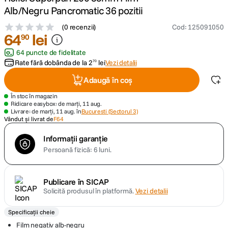
Alb/Negru Pancromatic 36 pozitii
canon sx740 hs
5
.
(
0 recenzii
)
Cod
:
125091050
64
lei
90
lavaliera
6
.
64 puncte de fidelitate
Rate fără dobânda de la
2
lei
Vezi detalii
70
card memorie
7
.
Adaugă în coș
ulanzi
8
.
În stoc în magazin
Ridicare easybox: de marți, 11 aug.
Livrare: de marți, 11 aug. în
Bucuresti (Sectorul 3)
insta 360
Vândut și livrat de
F64
9
.
Informații garanție
godox
10
.
Persoană fizică: 6 luni.
Publicare în SICAP
Solicită produsul în platformă.
Vezi detalii
Specificații cheie
Film negativ alb-negru