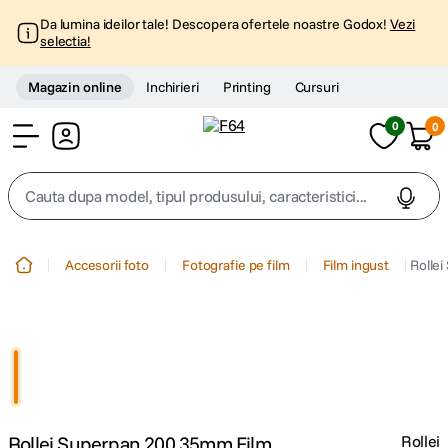
Da lumina ideilor tale! Descopera ofertele noastre Godox!
Vezi
selectia!
Magazin online
Inchirieri
Printing
Cursuri
0
0
Cont
Cauta dupa model, tipul produsului, caracteristici...
Top Cautari
Accesorii foto
Fotografie pe film
Film ingust
Rolle
canon g7x
1
.
trepied
2
.
trepied telefon
3
.
Rollei Superpan 200 35mm Film
Rollei
peak design
4
.