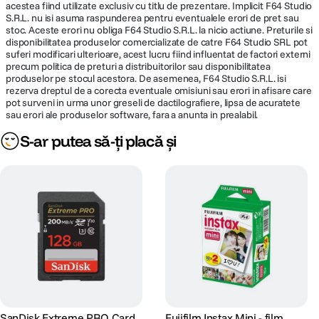
acestea fiind utilizate exclusiv cu titlu de prezentare. Implicit F64 Studio
S.R.L. nu isi asuma raspunderea pentru eventualele erori de pret sau
stoc. Aceste erori nu obliga F64 Studio S.R.L. la nicio actiune. Preturile si
disponibilitatea produselor comercializate de catre F64 Studio SRL pot
suferi modificari ulterioare, acest lucru fiind influentat de factori externi
precum politica de preturi a distribuitorilor sau disponibilitatea
produselor pe stocul acestora. De asemenea, F64 Studio S.R.L. isi
rezerva dreptul de a corecta eventuale omisiuni sau erori in afisare care
pot surveni in urma unor greseli de dactilografiere, lipsa de acuratete
sau erori ale produselor software, fara a anunta in prealabil.
S-ar putea să-ți placă și
SanDisk Extreme PRO Card
Fujifilm Instax Mini - film