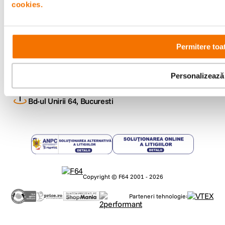
cookies.
Metode de plata
Permitere toa
Comenzi si suport
+40 21 270 0050
Program de lucru
Personalizează
09:00 - 21:00
Showroom
Bd-ul Unirii 64, Bucuresti
Copyright © F64 2001 - 2026
Parteneri tehnologie: