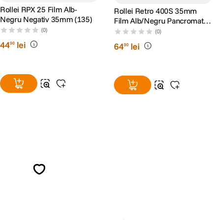
Rollei RPX 25 Film Alb-
Rollei Retro 400S 35mm
Negru Negativ 35mm (135)
Film Alb/Negru Pancromatic
36 pozitii
(0)
(0)
44
lei
90
64
lei
90
Alatura-te comunitatii creatorilor
Descopera inspiratie, recomandari utile,
ghiduri foto-video si oferte pregatite special
pentru tine.