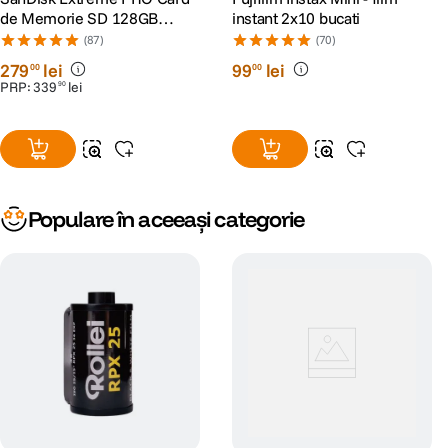
de Memorie SD 128GB
instant 2x10 bucati
SDXC UHS-I Class 10 U3 V30
(87)
(70)
+ 2 Ani RescuePRO Deluxe
279
lei
99
lei
00
00
PRP:
339
lei
90
Populare în aceeași categorie