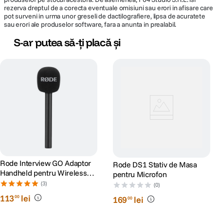
rezerva dreptul de a corecta eventuale omisiuni sau erori in afisare care
pot surveni in urma unor greseli de dactilografiere, lipsa de acuratete
sau erori ale produselor software, fara a anunta in prealabil.
S-ar putea să-ți placă și
Rode Interview GO Adaptor
Rode DS1 Stativ de Masa
Handheld pentru Wireless
pentru Microfon
GO
(3)
(0)
113
lei
00
169
lei
00