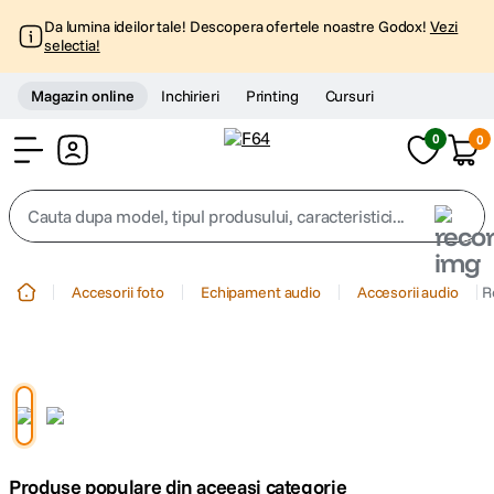
Da lumina ideilor tale! Descopera ofertele noastre Godox!
Vezi
selectia!
Magazin online
Inchirieri
Printing
Cursuri
0
0
Cont
Cauta dupa model, tipul produsului, caracteristici...
Top Cautari
Accesorii foto
Echipament audio
Accesorii audio
R
canon g7x
1
.
trepied
2
.
trepied telefon
3
.
Produse populare din aceeasi categorie
peak design
4
.