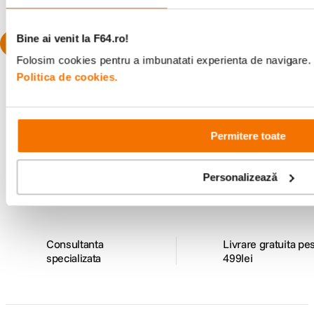
Bine ai venit la F64.ro!
Folosim cookies pentru a imbunatati experienta de navigare. P
Politica de cookies.
Alatura-te comunitatii creatorilor
Permitere toate
Descopera inspiratie, recomandari utile,
ghiduri foto-video si oferte pregatite special
Personalizează
pentru tine.
Consultanta
Livrare gratuita pe
specializata
499lei