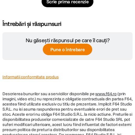
Scrie prima recenzie
Întrebări și răspunsuri
Nu găsești răspunsul pe care îl cauți?
Pune o întrebare
Informatii conformitate produs
Descrierea bunurilor sau a serviciilor disponibile pe
www.f64.ro
(prin
imagini, video etc.) nu reprezinta o obligatie contractuala din partea F64,
acestea fiind utilizate exclusiv cu titlu de prezentare. Implicit F64 Studio
S.R.L. nu isi asuma raspunderea pentru eventualele erori de pret sau
stoc. Aceste erori nu obliga F64 Studio S.R.L. la nicio actiune. Preturile si
disponibilitatea produselor comercializate de catre F64 Studio SRL pot
suferi modificari ulterioare, acest lucru fiind influentat de factori externi
precum politica de preturi a distribuitorilor sau disponibilitatea
produselor pe stocul acestora. De asemenea, F64 Studio S.R.L. isi