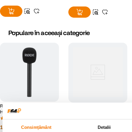
Populare în aceeași categorie
Rode Interview GO Adaptor
Rode DS1 Stativ de Masa
Handheld pentru Wireless
pentru Microfon
GO
(3)
(0)
113
lei
00
Consimțământ
Detalii
169
lei
00