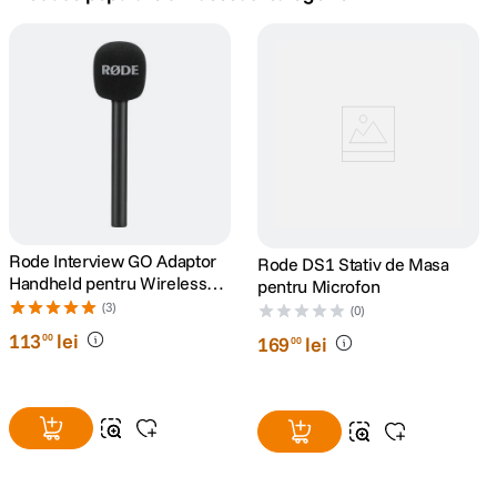
canon sx740 hs
5
.
lavaliera
6
.
godox
7
.
ulanzi
8
.
card memorie
Rode Interview GO Adaptor
9
.
Rode DS1 Stativ de Masa
Handheld pentru Wireless
pentru Microfon
GO
(3)
nou
(0)
10
.
113
lei
00
169
lei
00