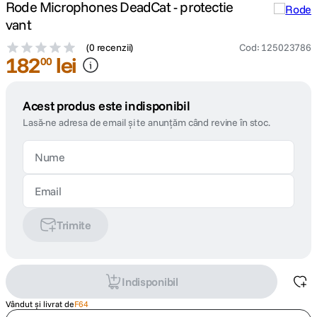
Rode Microphones DeadCat - protectie
vant
(
0 recenzii
)
Cod
:
125023786
182
lei
00
Acest produs este indisponibil
Lasă-ne adresa de email și te anunțăm când revine în stoc.
Trimite
Indisponibil
Vândut și livrat de
F64