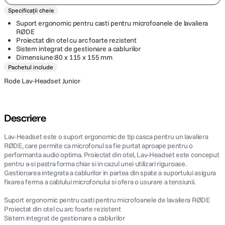
Specificații cheie
Suport ergonomic pentru casti pentru microfoanele de lavaliera
RØDE
Proiectat din otel cu arc foarte rezistent
Sistem integrat de gestionare a cablurilor
Dimensiune:80 x 115 x 155 mm
Pachetul include
Rode Lav-Headset Junior
Descriere
Lav-Headset este o suport ergonomic de tip casca pentru un lavaliera
RØDE, care permite ca microfonul sa fie purtat aproape pentru o
performanta audio optima. Proiectat din otel, Lav-Headset este conceput
pentru a-si pastra forma chiar si in cazul unei utilizari riguroase.
Gestionarea integrata a cablurilor in partea din spate a suportului asigura
fixarea ferma a cablului microfonului si ofera o usurare a tensiunii.
Suport ergonomic pentru casti pentru microfoanele de lavaliera RØDE
Proiectat din otel cu arc foarte rezistent
Sistem integrat de gestionare a cablurilor