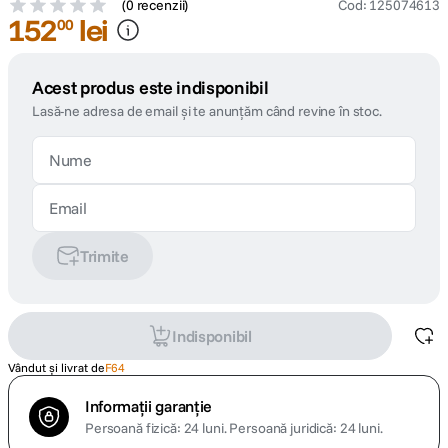
(
0 recenzii
)
Cod
:
125074613
152
lei
00
Acest produs este indisponibil
Lasă-ne adresa de email și te anunțăm când revine în stoc.
Trimite
Indisponibil
Vândut și livrat de
F64
Informații garanție
Persoană fizică: 24 luni.
Persoană juridică: 24 luni.