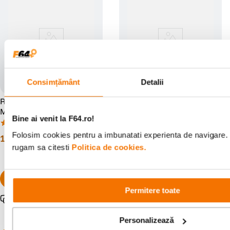
Consimțământ
Detalii
Rode Wireless PRO Sistem
Rode Interview GO Adaptor
Microfon Wireless 2
Handheld pentru Wireless
Bine ai venit la F64.ro!
Persoane cu Lavaliere
GO
(2)
(3)
Folosim cookies pentru a imbunatati experienta de navigare. P
1
.
399
lei
113
lei
00
00
rugam sa citesti
Politica de cookies.
Permitere toate
Pachet promo disponibil
Personalizează