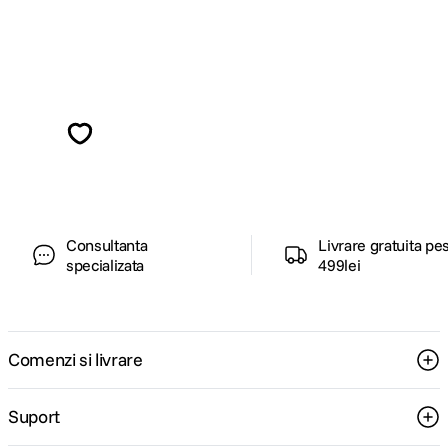
Alatura-te comunitatii creatorilor
Descopera inspiratie, recomandari utile,
ghiduri foto-video si oferte pregatite special
pentru tine.
Consultanta
Livrare gratuita pe
specializata
499lei
Comenzi si livrare
Suport