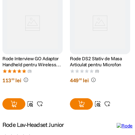
lavaliera
5
.
canon sx740 hs
6
.
card memorie
7
.
sony fx
8
.
Rode Interview GO Adaptor
Rode DS2 Stativ de Masa
Handheld pentru Wireless
Articulat pentru Microfon
GO
dji mic mini
9
.
(3)
(0)
113
lei
449
lei
00
00
dji osmo pocket 4
10
.
Rode Lav-Headset Junior