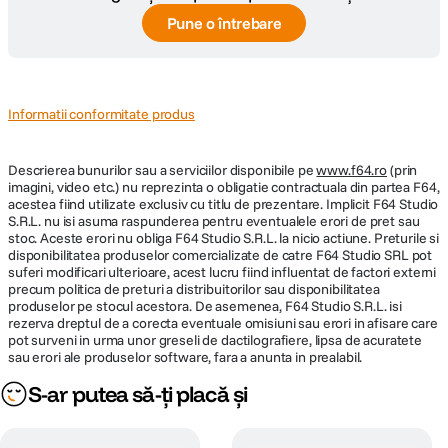
Pune o întrebare
Informatii conformitate produs
Descrierea bunurilor sau a serviciilor disponibile pe
www.f64.ro
(prin
imagini, video etc.) nu reprezinta o obligatie contractuala din partea F64,
acestea fiind utilizate exclusiv cu titlu de prezentare. Implicit F64 Studio
S.R.L. nu isi asuma raspunderea pentru eventualele erori de pret sau
stoc. Aceste erori nu obliga F64 Studio S.R.L. la nicio actiune. Preturile si
disponibilitatea produselor comercializate de catre F64 Studio SRL pot
suferi modificari ulterioare, acest lucru fiind influentat de factori externi
precum politica de preturi a distribuitorilor sau disponibilitatea
produselor pe stocul acestora. De asemenea, F64 Studio S.R.L. isi
rezerva dreptul de a corecta eventuale omisiuni sau erori in afisare care
pot surveni in urma unor greseli de dactilografiere, lipsa de acuratete
sau erori ale produselor software, fara a anunta in prealabil.
S-ar putea să-ți placă și