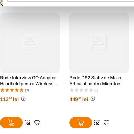
Populare în aceeași categorie
Rode Interview GO Adaptor
Rode DS2 Stativ de Masa
Handheld pentru Wireless
Articulat pentru Microfon
GO
(3)
(0)
113
lei
449
lei
00
00