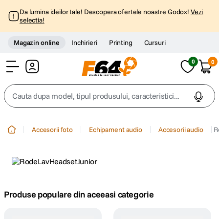
Da lumina ideilor tale! Descopera ofertele noastre Godox!
Vezi
selectia!
Magazin online
Inchirieri
Printing
Cursuri
0
0
Cont
Cauta dupa model, tipul produsului, caracteristici...
Top Cautari
Accesorii foto
Echipament audio
Accesorii audio
R
canon g7x
1
.
trepied
2
.
trepied telefon
Produse populare din aceeasi categorie
3
.
peak design
4
.