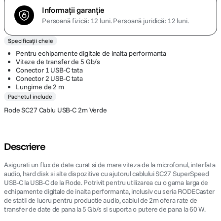
Informații garanție
Persoană fizică: 12 luni.
Persoană juridică: 12 luni.
Specificații cheie
Pentru echipamente digitale de inalta performanta
Viteze de transfer de 5 Gb/s
Conector 1 USB-C tata
Conector 2 USB-C tata
Lungime de 2 m
Pachetul include
Rode SC27 Cablu USB-C 2m Verde
Descriere
Asigurati un flux de date curat si de mare viteza de la microfonul, interfata
audio, hard disk si alte dispozitive cu ajutorul cablului SC27 SuperSpeed
USB-C la USB-C de la Rode. Potrivit pentru utilizarea cu o gama larga de
echipamente digitale de inalta performanta, inclusiv cu seria RODECaster
de statii de lucru pentru productie audio, cablul de 2m ofera rate de
transfer de date de pana la 5 Gb/s si suporta o putere de pana la 60 W.