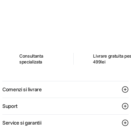
Alatura-te comunitatii creatorilor
Descopera inspiratie, recomandari utile,
ghiduri foto-video si oferte pregatite special
pentru tine.
Consultanta
Livrare gratuita pe
specializata
499lei
Comenzi si livrare
Suport
Service si garantii