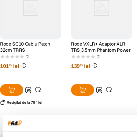
Rode SC10 Cablu Patch
Rode VXLR+ Adaptor XLR
32cm TRRS
TRS 3.5mm Phantom Power
(0)
(0)
101
lei
139
lei
00
00
Resigilat
de la
78
lei
78
Populare în aceeași categorie