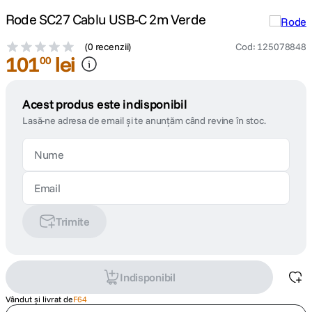
Rode SC27 Cablu USB-C 2m Verde
(
0 recenzii
)
Cod
:
125078848
101
lei
00
Acest produs este indisponibil
Lasă-ne adresa de email și te anunțăm când revine în stoc.
Trimite
Indisponibil
Vândut și livrat de
F64