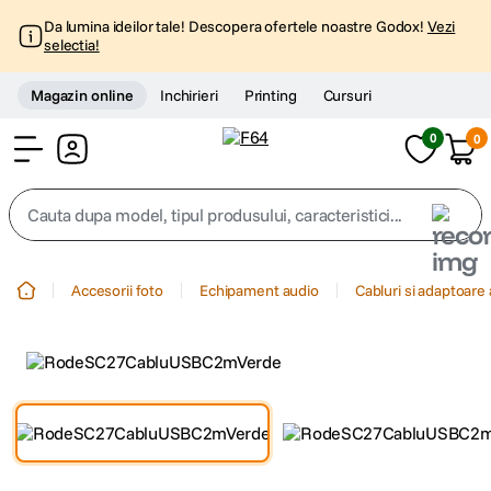
Da lumina ideilor tale! Descopera ofertele noastre Godox!
Vezi
selectia!
Magazin online
Inchirieri
Printing
Cursuri
0
0
Cont
Cauta dupa model, tipul produsului, caracteristici...
Top Cautari
Accesorii foto
Echipament audio
Cabluri si adaptoare
canon g7x
1
.
trepied
2
.
trepied telefon
3
.
peak design
4
.