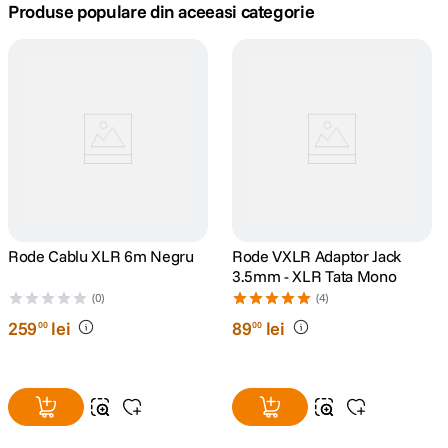
Produse populare din aceeasi categorie
canon sx740 hs
5
.
lavaliera
6
.
card memorie
7
.
dji mic mini
8
.
dji osmo
9
.
Rode Cablu XLR 6m Negru
Rode VXLR Adaptor Jack
3.5mm - XLR Tata Mono
insta 360
10
.
(0)
(4)
259
lei
89
lei
00
00