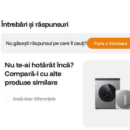
Întrebări și răspunsuri
Nu găsești răspunsul pe care îl cauți?
Pune o întrebare
Nu te-ai hotărât încă?
Compară-l cu alte
produse similare
Arată doar diferențele