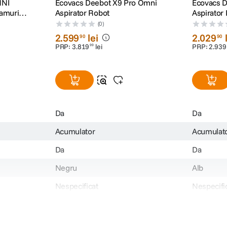
MNI
Ecovacs Deebot X9 Pro Omni
Ecovacs 
eamuri
Aspirator Robot
Aspirator
Vortex
(0)
2
.
599
lei
2
.
029
90
90
PRP:
3
.
819
lei
PRP:
2
.
939
99
Da
Da
Acumulator
Acumulat
Da
Da
Negru
Alb
Nespecificat
Nespecifi
 sticla
Multi-suprafete: podele dure,
Multi-supr
e dus,
gresie, parchet, covoare
gresie, pa