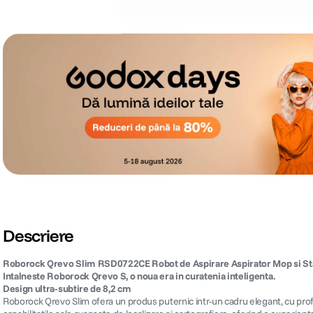
Descriere
Roborock Qrevo Slim RSD0722CE Robot de Aspirare Aspirator Mop si Sta
Intalneste Roborock Qrevo S, o noua era in curatenia inteligenta.
Design ultra-subtire de 8,2 cm
Roborock Qrevo Slim ofera un produs puternic intr-un cadru elegant, cu profil