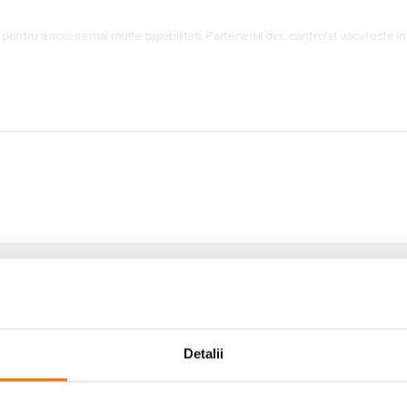
 pentru a accesa mai multe capabilitati. Partenerul dvs. controlat vocal este i
Detalii