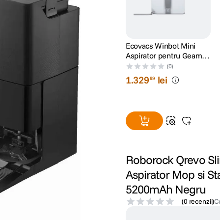
Ecovacs Winbot Mini
Aspirator pentru Geamuri
Gri
(0)
1
.
329
lei
99
Roborock Qrevo Sl
Aspirator Mop si St
5200mAh Negru
(
0 recenzii
)
C