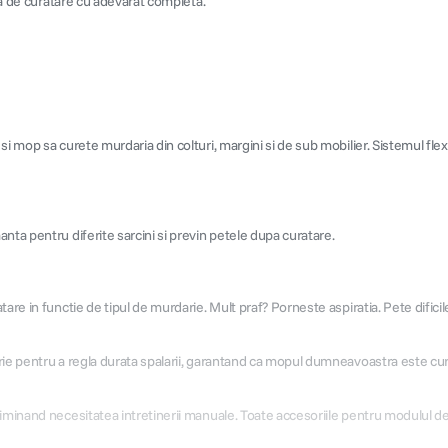
nta de curatare cu adevarat completa.
si mop sa curete murdaria din colturi, margini si de sub mobilier. Sistemul fl
nta pentru diferite sarcini si previn petele dupa curatare.
are in functie de tipul de murdarie. Mult praf? Porneste aspiratia. Pete difici
rie pentru a regla durata spalarii, garantand ca mopul dumneavoastra este cur
liminand necesitatea intretinerii manuale. Toate accesoriile pentru modulul d