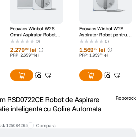
Ecovacs Winbot W2S
Ecovacs Winbot W2S
Omni Aspirator Robot
Aspirator Robot pentru
pentru Geamuri
Geamuri
(0)
(0)
2
.
279
lei
1
.
569
lei
90
90
PRP:
2
.
659
lei
PRP:
1
.
959
lei
99
99
im RSD0722CE Robot de Aspirare
Roborock
atie inteligenta cu Golire Automata
Compara
od
:
125084265