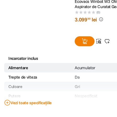
Ecovacs Winbot W3 O
Aspirator de Curatat G
Statie Multifunctionala 
(0)
Wash
3
.
099
lei
99
Incarcator inclus
Alimentare
Acumulator
Trepte de viteza
Da
Culoare
Gri
Putere
Nespecificat
Vezi toate specificațiile
Geamuri si suprafete din
Tip suprafata
(ferestre, oglinzi, cabin
panouri vitrate)