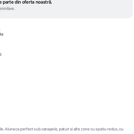
 parte din oferta noastră.
similare.
a
te
l
e. Aluneca perfect sub canapele, paturi si alte zone cu spatiu redus, cu