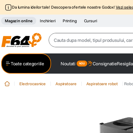
Da lumina ideilor tale! Descopera ofertele noastre Godox!
Vezi selec
Magazin online
Inchirieri
Printing
Cursuri
Cauta dupa model, tipul produsului, caracter
Top Cautari
Toate categoriile
Noutati
Consignatie
Resigila
canon g7x
1
.
Electrocasnice
Aspiratoare
Aspiratoare robot
Robo
trepied
2
.
trepied telefon
3
.
peak design
4
.
canon sx740 hs
5
.