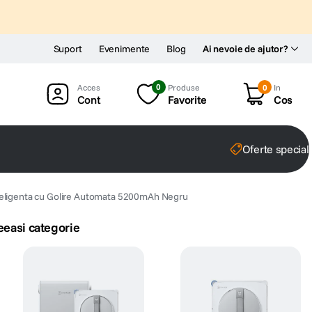
Suport
Evenimente
Blog
Ai nevoie de ajutor?
0
Produse
0
In
Cont
Favorite
Cos
Oferte special
teligenta cu Golire Automata 5200mAh Negru
eeasi categorie