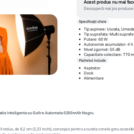
Acest produs nu mai face
Descoperă mai jos produse 
Specificații cheie
Tip aspirare: Uscata, Umed
Tip suprafata: Multi-suprafe
Putere: 60 W
Autonomie acumulator: 4 h
Nivel zgomot: 55 dB
Capacitate colectare: 770 m
Pachetul include
Aspirator
Dock
Alimentare
tie inteligenta cu Golire Automata 5200mAh Negru
 redus, de 8,2 cm (3,23 inchi), conceput pentru a curata zonele greu accesibil