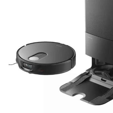
lavaliera
6
.
card memorie
7
.
ulanzi
8
.
insta 360
9
.
godox
10
.