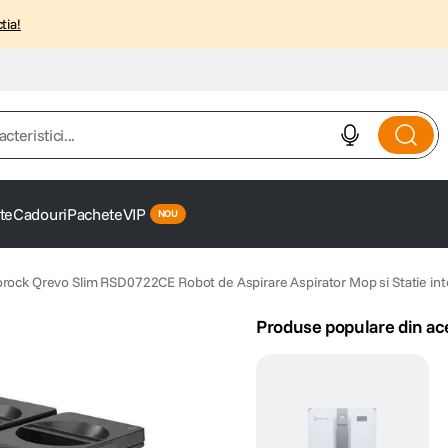
tia!
istici...
te
Cadouri
Pachete
VIP
rock Qrevo Slim RSD0722CE Robot de Aspirare Aspirator Mop si Statie in
Produse populare din ac