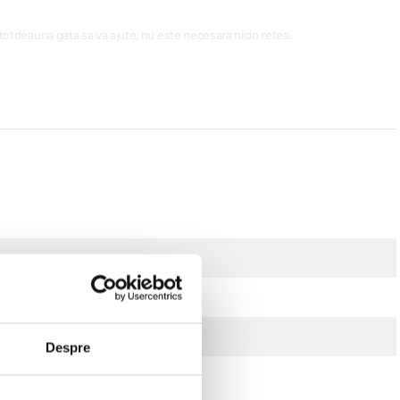
ntotdeauna gata sa va ajute, nu este necesara nicio retea.
Despre