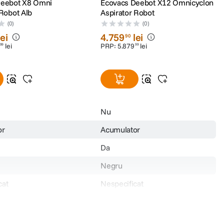
Deebot X8 Omni
Ecovacs Deebot X12 Omnicyclon
 Robot Alb
Aspirator Robot
(0)
(0)
lei
4
.
759
lei
90
lei
PRP:
5
.
879
lei
99
99
Nu
or
Acumulator
Da
Negru
cat
Nespecificat
afete: podele dure,
Multi-suprafete (pardoseli
rchet, covoare
dure, gresie, parchet, covoare)