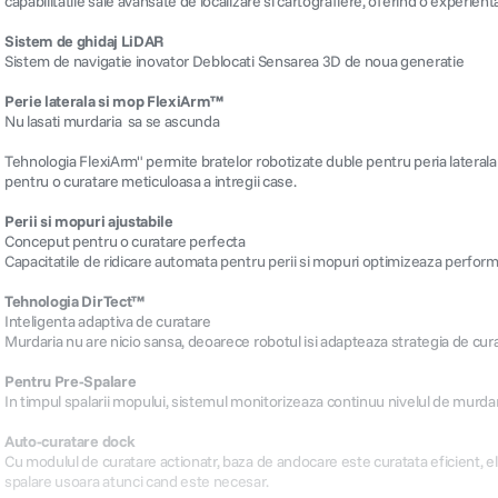
capabilitatile sale avansate de localizare si cartografiere, oferind o experie
Sistem de ghidaj LiDAR
Sistem de navigatie inovator Deblocati Sensarea 3D de noua generatie
Perie laterala si mop FlexiArm™
Nu lasati murdaria sa se ascunda
Tehnologia FlexiArm" permite bratelor robotizate duble pentru peria laterala 
pentru o curatare meticuloasa a intregii case.
Perii si mopuri ajustabile
Conceput pentru o curatare perfecta
Capacitatile de ridicare automata pentru perii si mopuri optimizeaza performa
Tehnologia DirTect™
Inteligenta adaptiva de curatare
Murdaria nu are nicio sansa, deoarece robotul isi adapteaza strategia de curat
Pentru Pre-Spalare
In timpul spalarii mopului, sistemul monitorizeaza continuu nivelul de murda
Auto-curatare dock
Cu modulul de curatare actionatr, baza de andocare este curatata eficient, e
spalare usoara atunci cand este necesar.