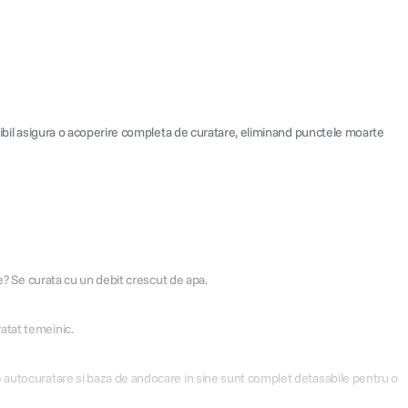
exibil asigura o acoperire completa de curatare, eliminand punctele moarte
le? Se curata cu un debit crescut de apa.
atat temeinic.
e autocuratare si baza de andocare in sine sunt complet detasabile pentru o