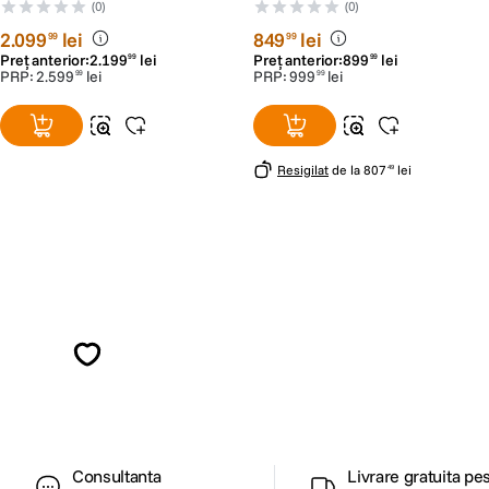
FujiFilm X
Montura Z
(0)
(0)
2
.
099
lei
849
lei
99
99
Preț anterior:
2
.
199
lei
Preț anterior:
899
lei
99
99
PRP:
2
.
599
lei
PRP:
999
lei
99
99
Resigilat
de la
807
lei
49
Alatura-te comunitatii creatorilor
Descopera inspiratie, recomandari utile,
ghiduri foto-video si oferte pregatite special
pentru tine.
Consultanta
Livrare gratuita pe