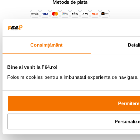
Metode de plata
Comenzi si suport
+40 21 270 0050
Program de lucru
09:00 - 21:00
Consimțământ
Detali
Showroom
Bd-ul Unirii 64, Bucuresti
Bine ai venit la F64.ro!
Folosim cookies pentru a imbunatati experienta de navigare. P
Permitere
Copyright © F64 2001 - 2026
Parteneri tehnologie:
Personaliz