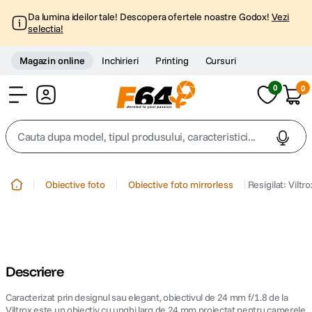
Da lumina ideilor tale! Descopera ofertele noastre Godox!
Vezi
selectia!
Magazin online
Inchirieri
Printing
Cursuri
0
0
Cont
Cauta dupa model, tipul produsului, caracteristici...
Top Cautari
Obiective foto
Obiective foto mirrorless
Resigilat: Vil
canon g7x
1
.
trepied
2
.
Descriere
trepied telefon
3
.
Caracterizat prin designul sau elegant, obiectivul de 24 mm f/1.8 de la
peak design
Viltrox este un obiectiv cu unghi larg de 24 mm proiectat pentru camerele
4
.