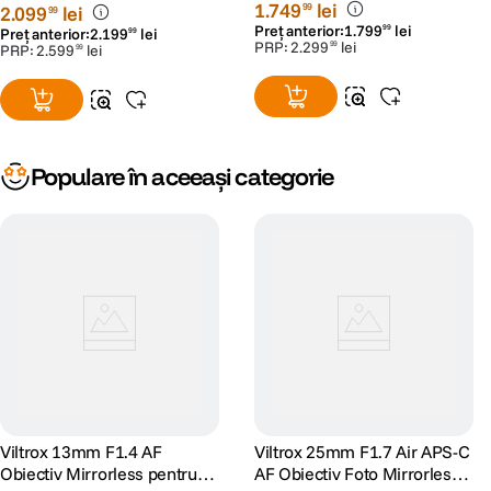
1
.
749
lei
99
2
.
099
lei
99
Preț anterior:
1
.
799
lei
99
Preț anterior:
2
.
199
lei
99
PRP:
2
.
299
lei
99
PRP:
2
.
599
lei
99
Populare în aceeași categorie
Viltrox 13mm F1.4 AF
Viltrox 25mm F1.7 Air APS-C
Obiectiv Mirrorless pentru
AF Obiectiv Foto Mirrorless