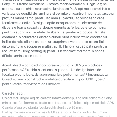
Sony E full-frame mirrorless. Distanta focala versatila cu unghi larg se
asociaza cu deschiderea maxima luminoasa f/1.8, optime operarii intr-o
canon sx740 hs
5
.
varietate de conditii de iluminare si permite un control imbunatatit asupra
profunzimii de camp, pentru izolarea subiectului folosind tehnici de
focalizare selectiva. Designul optic incorporeaza trei elemente de
lavaliera
6
.
dispersie foarte scazuta si doua elemente asferice, care se combina
pentru a suprima o varietate de aberatii si pentru a produce claritate,
sony fx
contrast si o acuratete ridicata a culorii. Sunt incluse trei elemente cu
7
.
indice de refractie ridicat pentru a suprima o varietate de aberatii si
distorsiuni, iar o acoperire multistrat HD Nano a fost aplicata pentru a
card memorie
8
.
reduce flare-ul si ghosting-ul, pentru un contrast mai mare in conditii
dificile iluminate din spate.
dji mic mini
9
.
Acest obiectiv compact incorporeaza un motor STM, ce produce o
performanta AF rapida, silentioasa si precisa. Un design intern de
dji osmo
focalizare contribuie, de asemenea, la o performanta AF imbunatatita.
10
.
Obiectivul are o constructie metalica durabila si un port USB Type-C
pentru actualizari viitoare de firmware.
Caracteristici:
Obiectiv cu unghi larg de calitate intalta conceput pentru camerele Sony E
mirrorless full frame; cu toate acestea, poate fi folosit si pe modelele APS-
C unde ofera o distanta focala echivalenta de 36 mm.
Diafragma maxima luminoasa f/1.8 este potrivita in conditii de lumina
scazuta si ofera, de asemenea, un control mai mare asupra profunzimii