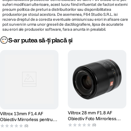
suferi modificari ulterioare, acest lucru fiind influentat de factori externi
DETALII PRODUCATOR
precum politica de preturi a distribuitorilor sau disponibilitatea
produselor pe stocul acestora. De asemenea, F64 Studio S.R.L. isi
Cod producator
VILTROXAF24F18FE
rezerva dreptul de a corecta eventuale omisiuni sau erori in afisare care
pot surveni in urma unor greseli de dactilografiere, lipsa de acuratete
sau erori ale produselor software, fara a anunta in prealabil.
S-ar putea să-ți placă și
Viltrox 28 mm F1.8 AF
Viltrox 13mm F1.4 AF
Obiectiv Foto Mirrorless
Obiectiv Mirrorless pentru
Montura Nikon Z
FujiFilm X
(0)
(0)