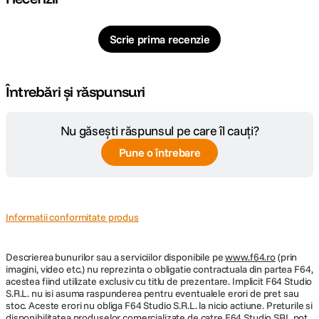
Nr. lamele
9
diafragma
Scrie prima recenzie
Diafragma
f/1.8
Maxima
Întrebări și răspunsuri
Tip Focalizare
Autofocus
Nu găsești răspunsul pe care îl cauți?
Parasolar inclus
Da
Pune o întrebare
DIMENSIUNE / GREUTATE:
Diametru
Informatii conformitate produs
55mm
maxim
Descrierea bunurilor sau a serviciilor disponibile pe
Lungime
70 x 86.7 mm
www.f64.ro
(prin
imagini, video etc.) nu reprezinta o obligatie contractuala din partea F64,
acestea fiind utilizate exclusiv cu titlu de prezentare. Implicit F64 Studio
Greutate
370g
S.R.L. nu isi asuma raspunderea pentru eventualele erori de pret sau
stoc. Aceste erori nu obliga F64 Studio S.R.L. la nicio actiune. Preturile si
disponibilitatea produselor comercializate de catre F64 Studio SRL pot