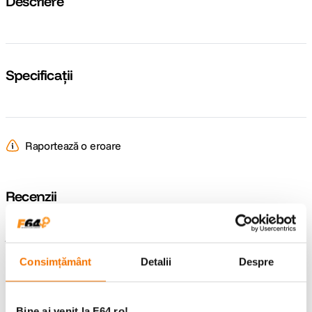
Descriere
Specificații
Raportează o eroare
Recenzii
Întrebări și răspunsuri
Consimțământ
Detalii
Despre
Nu găsești răspunsul pe care îl cauți?
Pune o întrebare
Bine ai venit la F64.ro!