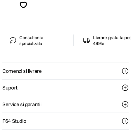
ghiduri foto-video si oferte pregatite special
pentru tine.
Consultanta
Livrare gratuita pe
specializata
499lei
Comenzi si livrare
Suport
Service si garantii
F64 Studio