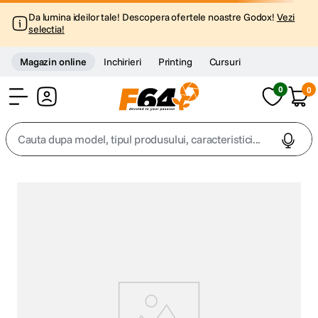
Da lumina ideilor tale! Descopera ofertele noastre Godox!
Vezi
selectia!
Magazin online
Inchirieri
Printing
Cursuri
0
0
Cont
Cauta dupa model, tipul produsului, caracteristici...
Top Cautari
canon g7x
1
.
trepied
2
.
trepied telefon
3
.
peak design
4
.