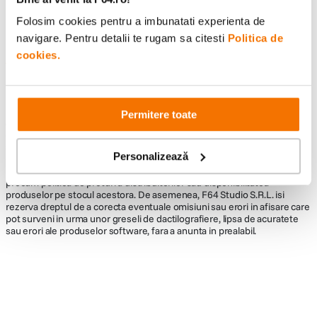
Folosim cookies pentru a imbunatati experienta de
navigare. Pentru detalii te rugam sa citesti
Politica de
cookies.
Informatii conformitate produs
Descrierea bunurilor sau a serviciilor disponibile pe
www.f64.ro
(prin
imagini, video etc.) nu reprezinta o obligatie contractuala din partea F64,
Permitere toate
acestea fiind utilizate exclusiv cu titlu de prezentare. Implicit F64 Studio
S.R.L. nu isi asuma raspunderea pentru eventualele erori de pret sau
stoc. Aceste erori nu obliga F64 Studio S.R.L. la nicio actiune. Preturile si
Personalizează
disponibilitatea produselor comercializate de catre F64 Studio SRL pot
suferi modificari ulterioare, acest lucru fiind influentat de factori externi
precum politica de preturi a distribuitorilor sau disponibilitatea
produselor pe stocul acestora. De asemenea, F64 Studio S.R.L. isi
rezerva dreptul de a corecta eventuale omisiuni sau erori in afisare care
pot surveni in urma unor greseli de dactilografiere, lipsa de acuratete
sau erori ale produselor software, fara a anunta in prealabil.
Alatura-te comunitatii creatorilor
Descopera inspiratie, recomandari utile,