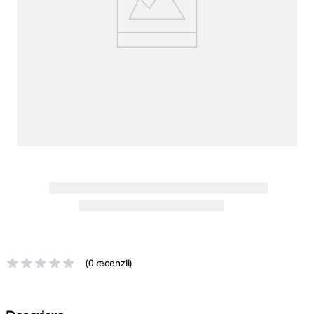
lavaliera
5
.
canon sx740 hs
6
.
card memorie
7
.
sony fx
8
.
dji mic mini
9
.
dji osmo pocket 4
10
.
(
0 recenzii
)