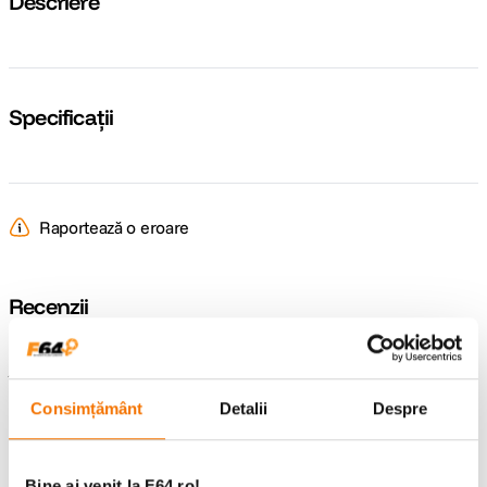
Descriere
Specificații
Raportează o eroare
Recenzii
Întrebări și răspunsuri
Consimțământ
Detalii
Despre
Nu găsești răspunsul pe care îl cauți?
Pune o întrebare
Bine ai venit la F64.ro!