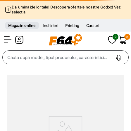
Da lumina ideilor tale! Descopera ofertele noastre Godox!
Vezi
selectia!
Magazin online
Inchirieri
Printing
Cursuri
0
0
Cont
Cauta dupa model, tipul produsului, caracteristici...
Top Cautari
canon g7x
1
.
trepied
2
.
trepied telefon
3
.
peak design
4
.