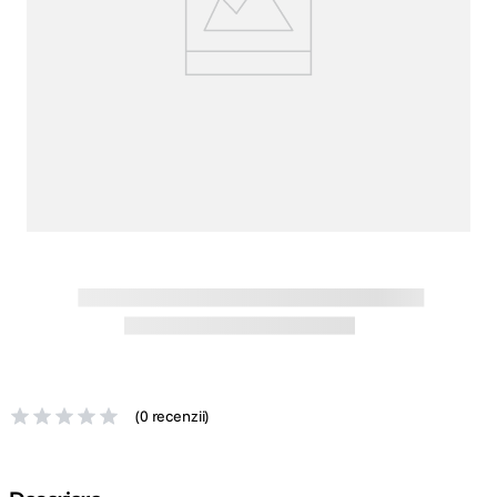
lavaliera
5
.
canon sx740 hs
6
.
card memorie
7
.
sony fx
8
.
dji mic mini
9
.
dji osmo pocket 4
10
.
(
0 recenzii
)