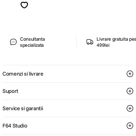
ghiduri foto-video si oferte pregatite special
pentru tine.
Consultanta
Livrare gratuita pe
specializata
499lei
Comenzi si livrare
Suport
Service si garantii
F64 Studio