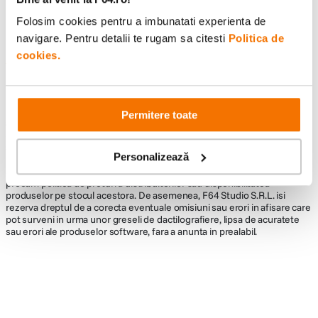
Folosim cookies pentru a imbunatati experienta de
navigare. Pentru detalii te rugam sa citesti
Politica de
cookies.
Informatii conformitate produs
Descrierea bunurilor sau a serviciilor disponibile pe
www.f64.ro
(prin
imagini, video etc.) nu reprezinta o obligatie contractuala din partea F64,
Permitere toate
acestea fiind utilizate exclusiv cu titlu de prezentare. Implicit F64 Studio
S.R.L. nu isi asuma raspunderea pentru eventualele erori de pret sau
stoc. Aceste erori nu obliga F64 Studio S.R.L. la nicio actiune. Preturile si
Personalizează
disponibilitatea produselor comercializate de catre F64 Studio SRL pot
suferi modificari ulterioare, acest lucru fiind influentat de factori externi
precum politica de preturi a distribuitorilor sau disponibilitatea
produselor pe stocul acestora. De asemenea, F64 Studio S.R.L. isi
rezerva dreptul de a corecta eventuale omisiuni sau erori in afisare care
pot surveni in urma unor greseli de dactilografiere, lipsa de acuratete
sau erori ale produselor software, fara a anunta in prealabil.
Alatura-te comunitatii creatorilor
Descopera inspiratie, recomandari utile,