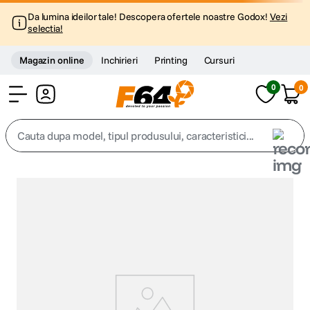
Da lumina ideilor tale! Descopera ofertele noastre Godox!
Vezi
selectia!
Magazin online
Inchirieri
Printing
Cursuri
0
0
Cont
Cauta dupa model, tipul produsului, caracteristici...
Top Cautari
canon g7x
1
.
trepied
2
.
trepied telefon
3
.
peak design
4
.