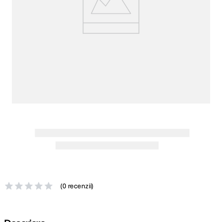
canon sx740 hs
5
.
lavaliera
6
.
sony fx
7
.
card memorie
8
.
dji mic mini
9
.
dji osmo
10
.
(
0 recenzii
)