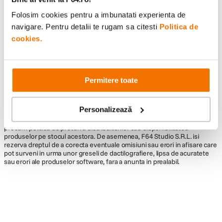
Folosim cookies pentru a imbunatati experienta de
navigare. Pentru detalii te rugam sa citesti
Politica de
cookies.
Informatii conformitate produs
Descrierea bunurilor sau a serviciilor disponibile pe
www.f64.ro
(prin
imagini, video etc.) nu reprezinta o obligatie contractuala din partea F64,
Permitere toate
acestea fiind utilizate exclusiv cu titlu de prezentare. Implicit F64 Studio
S.R.L. nu isi asuma raspunderea pentru eventualele erori de pret sau
stoc. Aceste erori nu obliga F64 Studio S.R.L. la nicio actiune. Preturile si
Personalizează
disponibilitatea produselor comercializate de catre F64 Studio SRL pot
suferi modificari ulterioare, acest lucru fiind influentat de factori externi
precum politica de preturi a distribuitorilor sau disponibilitatea
produselor pe stocul acestora. De asemenea, F64 Studio S.R.L. isi
rezerva dreptul de a corecta eventuale omisiuni sau erori in afisare care
pot surveni in urma unor greseli de dactilografiere, lipsa de acuratete
sau erori ale produselor software, fara a anunta in prealabil.
Alatura-te comunitatii creatorilor
Descopera inspiratie, recomandari utile,