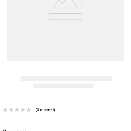
canon sx740 hs
5
.
lavaliera
6
.
card memorie
7
.
dji mic mini
8
.
dji osmo
9
.
insta 360
10
.
(
0 recenzii
)