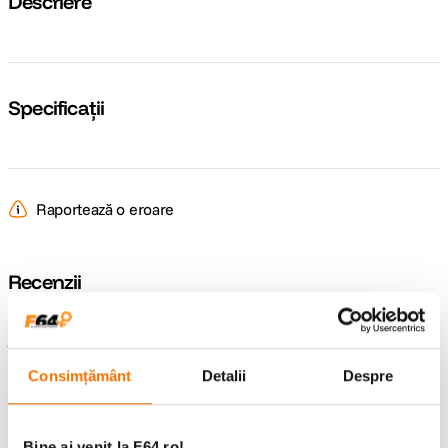
Descriere
Specificații
Raportează o eroare
Recenzii
Întrebări și răspunsuri
Consimțământ
Detalii
Despre
Nu găsești răspunsul pe care îl cauți?
Pune o întrebare
Bine ai venit la F64.ro!