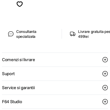
ghiduri foto-video si oferte pregatite special
pentru tine.
Consultanta
Livrare gratuita pe
specializata
499lei
Comenzi si livrare
Suport
Service si garantii
F64 Studio