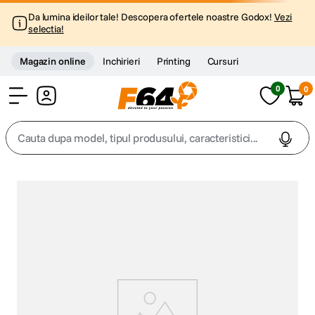
Da lumina ideilor tale! Descopera ofertele noastre Godox!
Vezi
selectia!
Magazin online
Inchirieri
Printing
Cursuri
0
0
Cont
Cauta dupa model, tipul produsului, caracteristici...
Top Cautari
canon g7x
1
.
trepied
2
.
trepied telefon
3
.
peak design
4
.