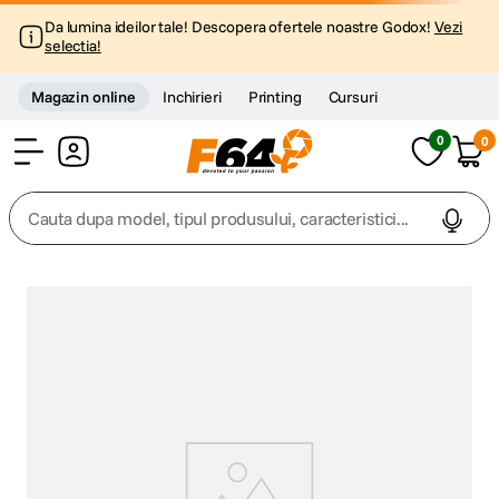
Da lumina ideilor tale! Descopera ofertele noastre Godox!
Vezi
selectia!
Magazin online
Inchirieri
Printing
Cursuri
0
0
Cont
Cauta dupa model, tipul produsului, caracteristici...
Top Cautari
canon g7x
1
.
trepied
2
.
trepied telefon
3
.
peak design
4
.