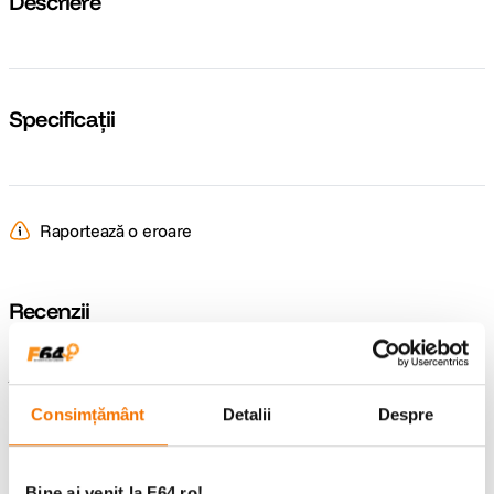
Descriere
Specificații
Raportează o eroare
Recenzii
Întrebări și răspunsuri
Consimțământ
Detalii
Despre
Nu găsești răspunsul pe care îl cauți?
Pune o întrebare
Bine ai venit la F64.ro!