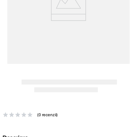
canon sx740 hs
5
.
lavaliera
6
.
card memorie
7
.
dji mic mini
8
.
dji osmo
9
.
insta 360
10
.
(
0 recenzii
)