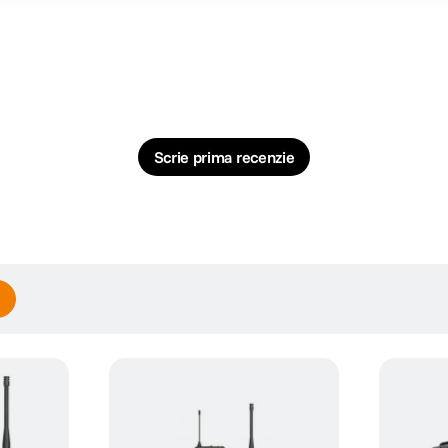
Scrie prima recenzie
wireless-sets/free-h2-2/