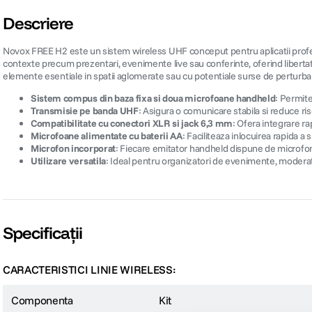
Descriere
Novox FREE H2 este un sistem wireless UHF conceput pentru aplicatii profes
contexte precum prezentari, evenimente live sau conferinte, oferind libertat
elemente esentiale in spatii aglomerate sau cu potentiale surse de perturba
Sistem compus din baza fixa si doua microfoane handheld
: Permite
Transmisie pe banda UHF
: Asigura o comunicare stabila si reduce risc
Compatibilitate cu conectori XLR si jack 6,3 mm
: Ofera integrare r
Microfoane alimentate cu baterii AA
: Faciliteaza inlocuirea rapida a
Microfon incorporat
: Fiecare emitator handheld dispune de microfon
Utilizare versatila
: Ideal pentru organizatori de evenimente, moderatori
Specificații
CARACTERISTICI LINIE WIRELESS:
Componenta
Kit