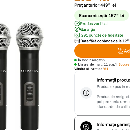
Preț anterior:
449
lei
00
Economisești:
157
lei
15
Produs verificat
Garanție
291 puncte de fidelitate
Rate fără dobânda de la
12
16
Ad
În stoc în magazin
Livrare: de marți, 11 aug. în
Bucures
Vândut și livrat de
F64
Informații produs
Produs expus in ma
Produsele resigilate
pot prezenta urme m
standarde de calita
Informații garanț