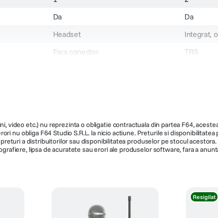
Da
Da
Headset
Integrat, 
Fara conector
TRS
Da
Da
Fix
Portabil
Nu
Nu
UHF
2,4 Ghz
ni, video etc.) nu reprezinta o obligatie contractuala din partea F64, acestea 
ri nu obliga F64 Studio S.R.L. la nicio actiune. Preturile si disponibilitate
Body pack
Clip-on
de preturi a distribuitorilor sau disponibilitatea produselor pe stocul acesto
ografiere, lipsa de acuratete sau erori ale produselor software, fara a anunta
AA
Acumulat
L1080026
WIGO3
Resigilat