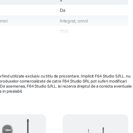
Da
omni
Integrat, omni
TRS
Nu
Portabil
Nu
2,4 Ghz
fiind utilizate exclusiv cu titlu de prezentare. Implicit F64 Studio S.R.L. nu
a produselor comercializate de catre F64 Studio SRL pot suferi modificari
Body pack
ra. De asemenea, F64 Studio S.R.L. isi rezerva dreptul de a corecta eventuale
 in prealabil.
or/ USB
Acumulator integrat/ Port
incarcare USB C
WIRELESS ME