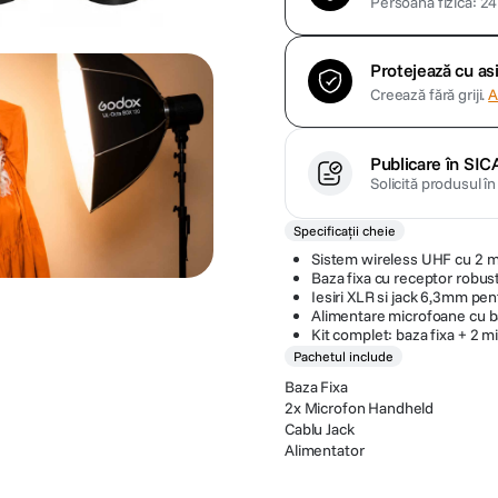
Persoană fizică: 24 
Protejează cu a
Creează fără griji.
A
Publicare în SIC
Solicită produsul î
Specificații cheie
Sistem wireless UHF cu 2 
Baza fixa cu receptor robus
Iesiri XLR si jack 6,3mm pent
Alimentare microfoane cu b
Kit complet: baza fixa + 2 m
Pachetul include
Baza Fixa
2x Microfon Handheld
Cablu Jack
Alimentator