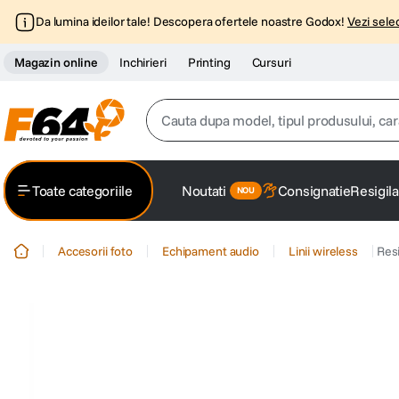
Da lumina ideilor tale! Descopera ofertele noastre Godox!
Vezi selec
Magazin online
Inchirieri
Printing
Cursuri
Cauta dupa model, tipul produsului, caracter
Top Cautari
Toate categoriile
Noutati
Consignatie
Resigila
canon g7x
1
.
Accesorii foto
Echipament audio
Linii wireless
Res
trepied
2
.
trepied telefon
3
.
peak design
4
.
canon sx740 hs
5
.