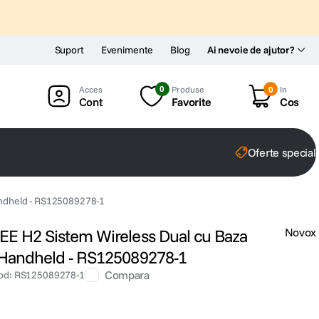
Suport
Evenimente
Blog
Ai nevoie de ajutor?
0
Produse
0
In
Cont
Favorite
Cos
Oferte special
Handheld - RS125089278-1
REE H2 Sistem Wireless Dual cu Baza
Novox
n Handheld - RS125089278-1
Compara
od
:
RS125089278-1