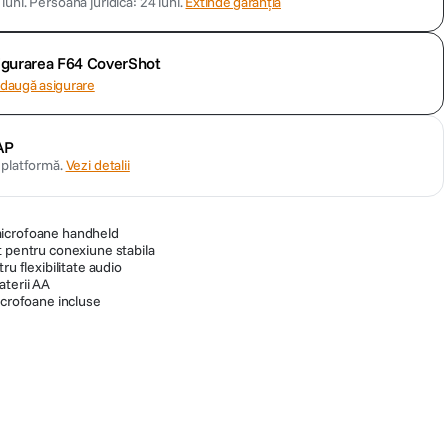
luni.
Persoană juridică: 24 luni.
Extinde garanția
sigurarea F64 CoverShot
daugă asigurare
AP
n platformă.
Vezi detalii
microfoane handheld
t pentru conexiune stabila
ru flexibilitate audio
aterii AA
icrofoane incluse