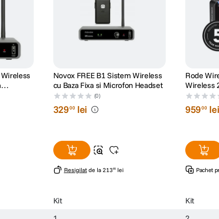
 Wireless
Novox FREE B1 Sistem Wireless
Rode Wir
n
cu Baza Fixa si Microfon Headset
Wireless 
(0)
329
lei
959
le
00
00
Resigilat
de la
213
lei
Pachet p
85
Kit
Kit
1
2