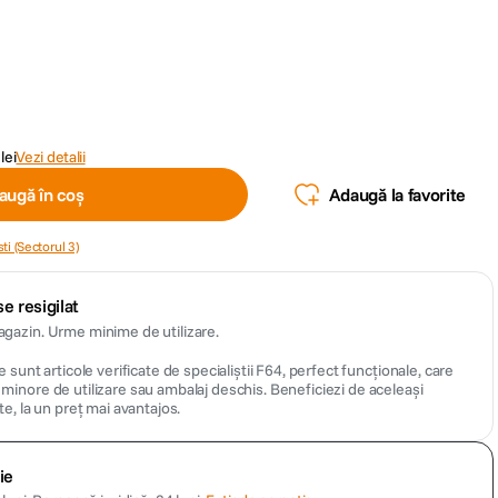
lei
Vezi detalii
augă în coș
Adaugă la favorite
ti (Sectorul 3)
e resigilat
gazin. Urme minime de utilizare.
 sunt articole verificate de specialiștii F64, perfect funcționale, care
inore de utilizare sau ambalaj deschis. Beneficiezi de aceleași
te, la un preț mai avantajos.
ie