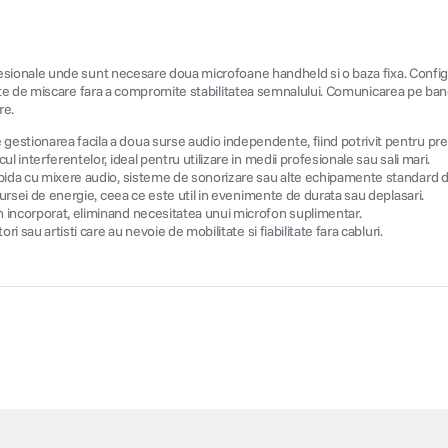
ionale unde sunt necesare doua microfoane handheld si o baza fixa. Configur
e de miscare fara a compromite stabilitatea semnalului. Comunicarea pe banda
re.
 gestionarea facila a doua surse audio independente, fiind potrivit pentru pre
ul interferentelor, ideal pentru utilizare in medii profesionale sau sali mari.
apida cu mixere audio, sisteme de sonorizare sau alte echipamente standard di
 sursei de energie, ceea ce este util in evenimente de durata sau deplasari.
 incorporat, eliminand necesitatea unui microfon suplimentar.
 sau artisti care au nevoie de mobilitate si fiabilitate fara cabluri.