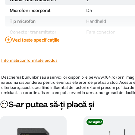
Microfon incorporat
Da
Tip microfon
Handheld
Conector transmitator
Fara conector
Vezi toate specificațiile
Conector casti
Nu
Tip receptor
Fix
Informatii conformitate produs
Patina dedicata
Nu
Banda comunicare
UHF
Descrierea bunurilor sau a serviciilor disponibile pe
www.f64.ro
(prin imagi
isi asuma raspunderea pentru eventualele erori de pret sau stoc. Aceste ero
Tip transmitator
Handheld
ulterioare, acest lucru fiind influentat de factori externi precum politica 
omisiuni sau erori in afisare care pot surveni in urma unor greseli de dactil
AA
Alimentare
S-ar putea să-ți placă și
Cod producator
L1080024
Resigilat