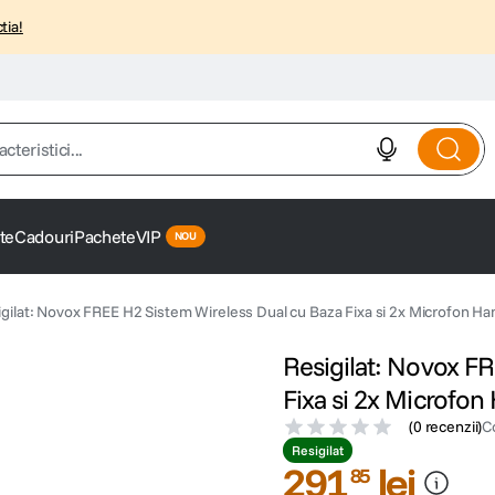
tia!
istici...
te
Cadouri
Pachete
VIP
igilat: Novox FREE H2 Sistem Wireless Dual cu Baza Fixa si 2x Microfon 
Resigilat: Novox F
Fixa si 2x Microfo
(
0 recenzii
)
C
Resigilat
291
lei
85