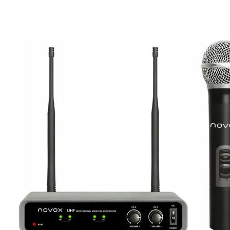
lavaliera
6
.
card memorie
7
.
dji mic mini
8
.
dji osmo
9
.
insta 360
10
.