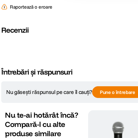
Raportează o eroare
Alimentare
AA
Recenzii
DETALII PRODUCATOR
Cod producator
L1080025
Pagina producator
https://novox.pro/en/sklep/uhf-
Întrebări și răspunsuri
Nu găsești răspunsul pe care îl cauți?
Pune o întrebare
Nu te-ai hotărât încă?
Compară-l cu alte
produse similare