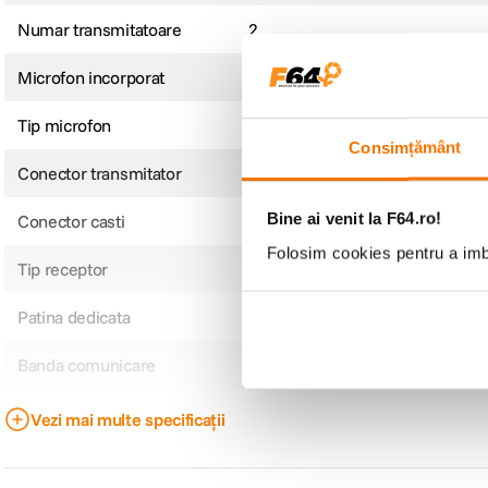
Numar transmitatoare
2
Microfon incorporat
Da
Tip microfon
Handheld
Consimțământ
Conector transmitator
XLR
Bine ai venit la F64.ro!
Conector casti
Da
Folosim cookies pentru a imbu
Tip receptor
Fix
Patina dedicata
Nu
Banda comunicare
UHF
Tip transmitator
Handheld
Vezi mai multe specificații
CARACTERISTICI GENERALE: