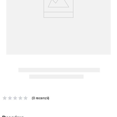
canon sx740 hs
5
.
lavaliera
6
.
ulanzi
7
.
godox
8
.
card memorie
9
.
nou
10
.
(
0 recenzii
)