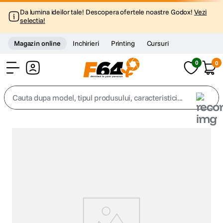
Da lumina ideilor tale! Descopera ofertele noastre Godox!
Vezi
selectia!
Magazin online
Inchirieri
Printing
Cursuri
0
0
Cont
Cauta dupa model, tipul produsului, caracteristici...
Top Cautari
canon g7x
1
.
trepied
2
.
trepied telefon
3
.
peak design
4
.