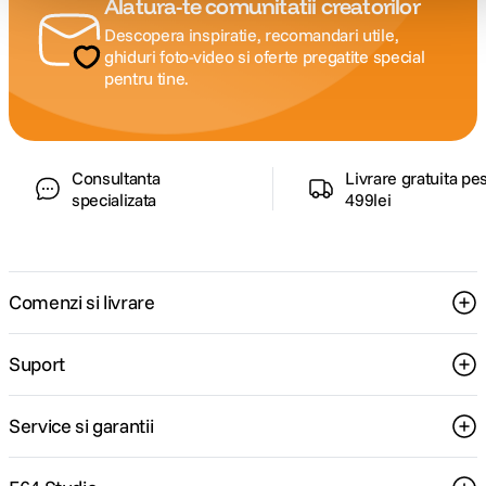
Alatura-te comunitatii creatorilor
Descopera inspiratie, recomandari utile,
ghiduri foto-video si oferte pregatite special
pentru tine.
Consultanta
Livrare gratuita pe
specializata
499lei
Comenzi si livrare
Suport
Service si garantii