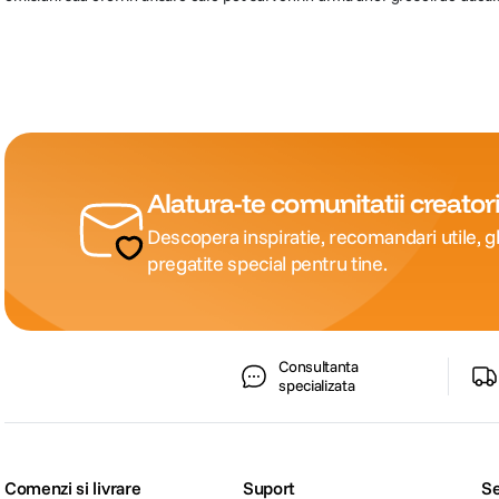
Alatura-te comunitatii creatori
Descopera inspiratie, recomandari utile, gh
pregatite special pentru tine.
Consultanta
specializata
Comenzi si livrare
Suport
Se