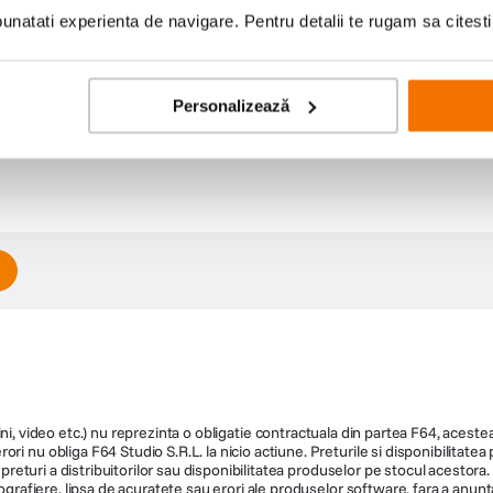
natati experienta de navigare. Pentru detalii te rugam sa citest
Personalizează
ni, video etc.) nu reprezinta o obligatie contractuala din partea F64, acestea 
ri nu obliga F64 Studio S.R.L. la nicio actiune. Preturile si disponibilitate
de preturi a distribuitorilor sau disponibilitatea produselor pe stocul acesto
ografiere, lipsa de acuratete sau erori ale produselor software, fara a anunta