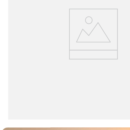
canon sx740 hs
6
.
card memorie
7
.
sony fx
8
.
dji mic mini
9
.
dji osmo pocket 4
10
.