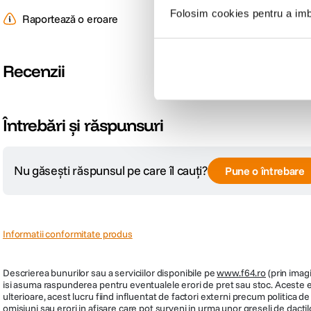
Folosim cookies pentru a imbu
Raportează o eroare
Recenzii
Întrebări și răspunsuri
Nu găsești răspunsul pe care îl cauți?
Pune o întrebare
Informatii conformitate produs
Descrierea bunurilor sau a serviciilor disponibile pe
www.f64.ro
(prin imagi
isi asuma raspunderea pentru eventualele erori de pret sau stoc. Aceste ero
ulterioare, acest lucru fiind influentat de factori externi precum politica 
omisiuni sau erori in afisare care pot surveni in urma unor greseli de dactil