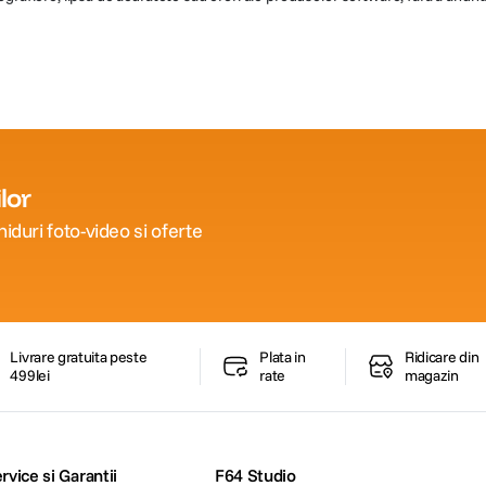
lor
iduri foto-video si oferte
Livrare gratuita peste
Plata in
Ridicare din
499lei
rate
magazin
rvice si Garantii
F64 Studio