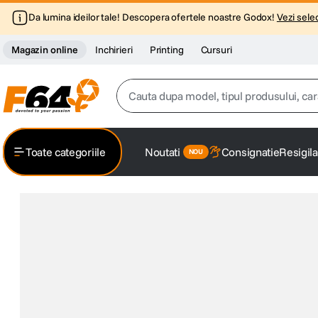
Da lumina ideilor tale! Descopera ofertele noastre Godox!
Vezi selec
Magazin online
Inchirieri
Printing
Cursuri
Cauta dupa model, tipul produsului, caracter
Top Cautari
Toate categoriile
Noutati
Consignatie
Resigila
canon g7x
1
.
trepied
2
.
trepied telefon
3
.
peak design
4
.
lavaliera
5
.