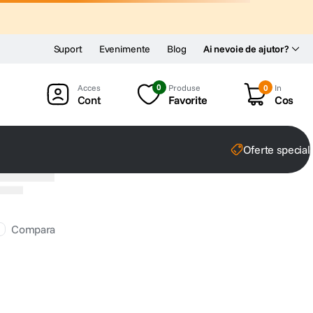
Suport
Evenimente
Blog
Ai nevoie de ajutor?
0
Produse
0
In
Cont
Favorite
Cos
Oferte special
Compara