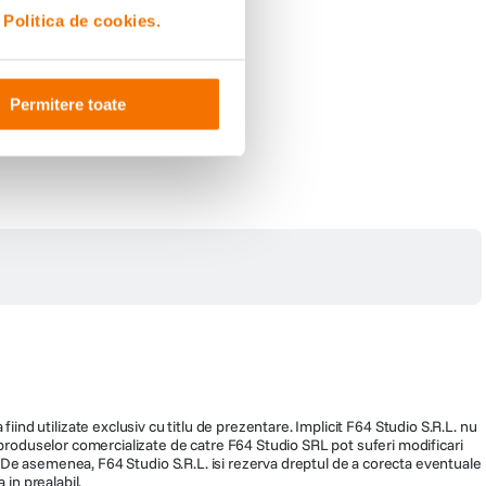
i
Politica de cookies.
Permitere toate
fiind utilizate exclusiv cu titlu de prezentare. Implicit F64 Studio S.R.L. nu
a produselor comercializate de catre F64 Studio SRL pot suferi modificari
ra. De asemenea, F64 Studio S.R.L. isi rezerva dreptul de a corecta eventuale
 in prealabil.