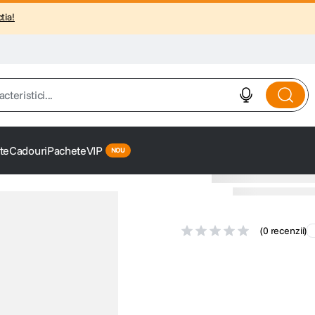
tia!
istici...
te
Cadouri
Pachete
VIP
(
0 recenzii
)