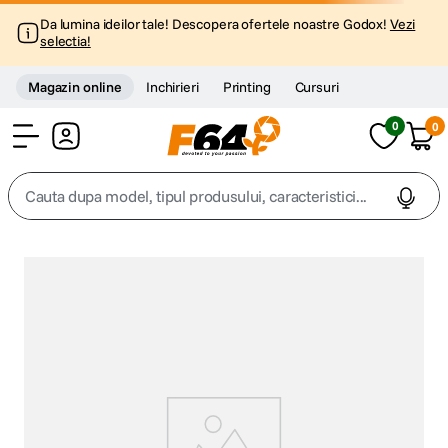
Da lumina ideilor tale! Descopera ofertele noastre Godox!
Vezi
selectia!
Magazin online
Inchirieri
Printing
Cursuri
0
0
Cont
Cauta dupa model, tipul produsului, caracteristici...
Top Cautari
canon g7x
1
.
trepied
2
.
trepied telefon
3
.
peak design
4
.