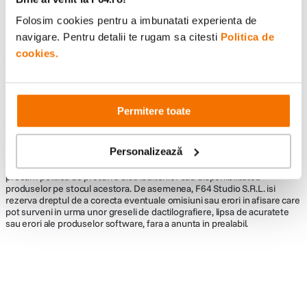
Folosim cookies pentru a imbunatati experienta de
navigare. Pentru detalii te rugam sa citesti
Politica de
cookies.
Informatii conformitate produs
Descrierea bunurilor sau a serviciilor disponibile pe
www.f64.ro
(prin
imagini, video etc.) nu reprezinta o obligatie contractuala din partea F64,
Permitere toate
acestea fiind utilizate exclusiv cu titlu de prezentare. Implicit F64 Studio
S.R.L. nu isi asuma raspunderea pentru eventualele erori de pret sau
stoc. Aceste erori nu obliga F64 Studio S.R.L. la nicio actiune. Preturile si
Personalizează
disponibilitatea produselor comercializate de catre F64 Studio SRL pot
suferi modificari ulterioare, acest lucru fiind influentat de factori externi
precum politica de preturi a distribuitorilor sau disponibilitatea
produselor pe stocul acestora. De asemenea, F64 Studio S.R.L. isi
rezerva dreptul de a corecta eventuale omisiuni sau erori in afisare care
pot surveni in urma unor greseli de dactilografiere, lipsa de acuratete
sau erori ale produselor software, fara a anunta in prealabil.
Alatura-te comunitatii creatorilor
Descopera inspiratie, recomandari utile,