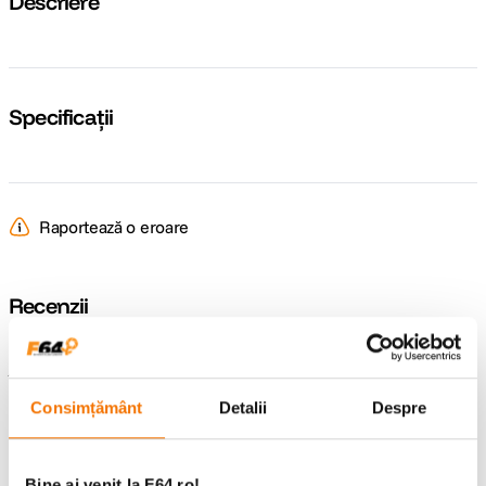
Descriere
Specificații
Raportează o eroare
Recenzii
Întrebări și răspunsuri
Consimțământ
Detalii
Despre
Nu găsești răspunsul pe care îl cauți?
Pune o întrebare
Bine ai venit la F64.ro!