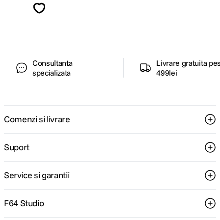
ghiduri foto-video si oferte pregatite special
pentru tine.
Consultanta
Livrare gratuita pe
specializata
499lei
Comenzi si livrare
Suport
Service si garantii
F64 Studio