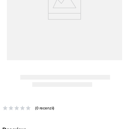
canon sx740 hs
5
.
lavaliera
6
.
card memorie
7
.
dji mic mini
8
.
dji osmo
9
.
insta 360
10
.
(
0 recenzii
)