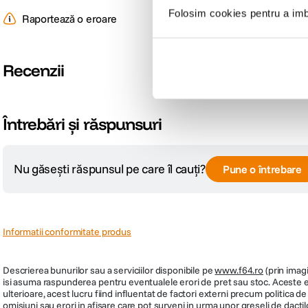
Folosim cookies pentru a imbu
Raportează o eroare
Recenzii
Întrebări și răspunsuri
Nu găsești răspunsul pe care îl cauți?
Pune o întrebare
Informatii conformitate produs
Descrierea bunurilor sau a serviciilor disponibile pe
www.f64.ro
(prin imagi
isi asuma raspunderea pentru eventualele erori de pret sau stoc. Aceste ero
ulterioare, acest lucru fiind influentat de factori externi precum politica 
omisiuni sau erori in afisare care pot surveni in urma unor greseli de dactil