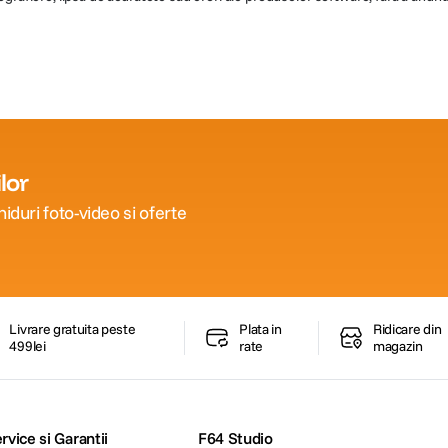
lor
iduri foto-video si oferte
Livrare gratuita peste
Plata in
Ridicare din
499lei
rate
magazin
rvice si Garantii
F64 Studio