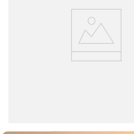
lavaliera
6
.
card memorie
7
.
dji mic mini
8
.
dji osmo
9
.
insta 360
10
.