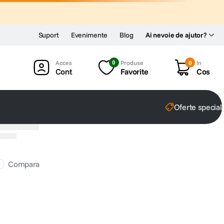
Suport
Evenimente
Blog
Ai nevoie de ajutor?
0
Produse
0
In
Cont
Favorite
Cos
Oferte special
Compara