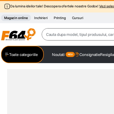
Da lumina ideilor tale! Descopera ofertele noastre Godox!
Vezi selec
Magazin online
Inchirieri
Printing
Cursuri
Cauta dupa model, tipul produsului, caracter
Top Cautari
Toate categoriile
Noutati
Consignatie
Resigila
canon g7x
1
.
trepied
2
.
trepied telefon
3
.
peak design
4
.
canon sx740 hs
5
.