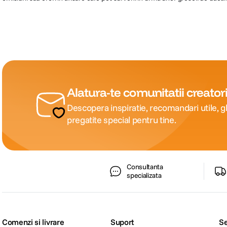
Alatura-te comunitatii creatori
Descopera inspiratie, recomandari utile, gh
pregatite special pentru tine.
Consultanta
specializata
Comenzi si livrare
Suport
Se