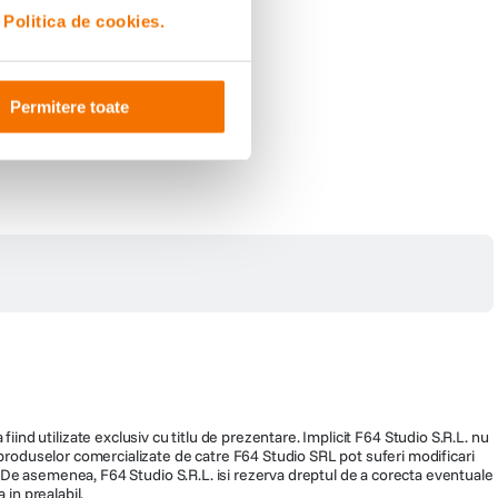
i
Politica de cookies.
Permitere toate
fiind utilizate exclusiv cu titlu de prezentare. Implicit F64 Studio S.R.L. nu
a produselor comercializate de catre F64 Studio SRL pot suferi modificari
ra. De asemenea, F64 Studio S.R.L. isi rezerva dreptul de a corecta eventuale
 in prealabil.