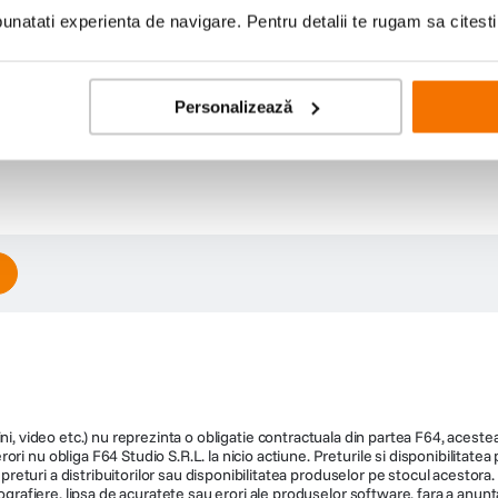
natati experienta de navigare. Pentru detalii te rugam sa citest
Personalizează
ni, video etc.) nu reprezinta o obligatie contractuala din partea F64, acestea 
ri nu obliga F64 Studio S.R.L. la nicio actiune. Preturile si disponibilitate
de preturi a distribuitorilor sau disponibilitatea produselor pe stocul acesto
ografiere, lipsa de acuratete sau erori ale produselor software, fara a anunta