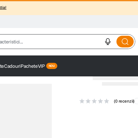
tia!
istici...
te
Cadouri
Pachete
VIP
(
0 recenzii
)