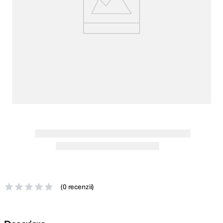
lavaliera
5
.
canon sx740 hs
6
.
card memorie
7
.
sony fx
8
.
dji mic mini
9
.
dji osmo pocket 4
10
.
(
0 recenzii
)