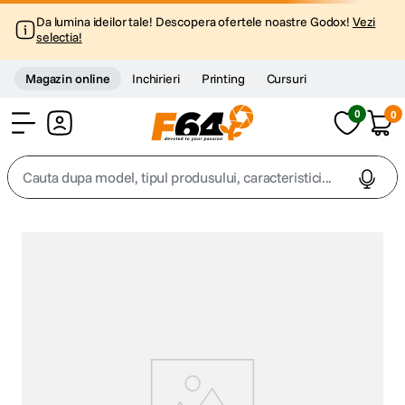
Da lumina ideilor tale! Descopera ofertele noastre Godox!
Vezi
selectia!
Magazin online
Inchirieri
Printing
Cursuri
0
0
Cont
Cauta dupa model, tipul produsului, caracteristici...
Top Cautari
canon g7x
1
.
trepied
2
.
trepied telefon
3
.
peak design
4
.