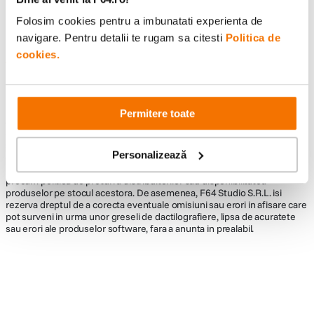
Folosim cookies pentru a imbunatati experienta de
navigare. Pentru detalii te rugam sa citesti
Politica de
cookies.
Informatii conformitate produs
Descrierea bunurilor sau a serviciilor disponibile pe
www.f64.ro
(prin
imagini, video etc.) nu reprezinta o obligatie contractuala din partea F64,
Permitere toate
acestea fiind utilizate exclusiv cu titlu de prezentare. Implicit F64 Studio
S.R.L. nu isi asuma raspunderea pentru eventualele erori de pret sau
stoc. Aceste erori nu obliga F64 Studio S.R.L. la nicio actiune. Preturile si
Personalizează
disponibilitatea produselor comercializate de catre F64 Studio SRL pot
suferi modificari ulterioare, acest lucru fiind influentat de factori externi
precum politica de preturi a distribuitorilor sau disponibilitatea
produselor pe stocul acestora. De asemenea, F64 Studio S.R.L. isi
rezerva dreptul de a corecta eventuale omisiuni sau erori in afisare care
pot surveni in urma unor greseli de dactilografiere, lipsa de acuratete
sau erori ale produselor software, fara a anunta in prealabil.
Alatura-te comunitatii creatorilor
Descopera inspiratie, recomandari utile,