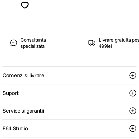
ghiduri foto-video si oferte pregatite special
pentru tine.
Consultanta
Livrare gratuita pe
specializata
499lei
Comenzi si livrare
Suport
Service si garantii
F64 Studio