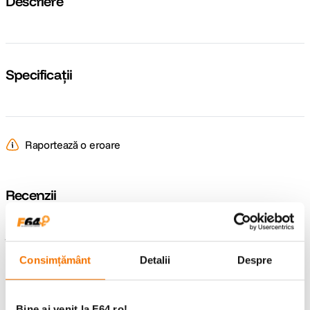
Descriere
Specificații
Raportează o eroare
Recenzii
Întrebări și răspunsuri
Consimțământ
Detalii
Despre
Nu găsești răspunsul pe care îl cauți?
Pune o întrebare
Bine ai venit la F64.ro!