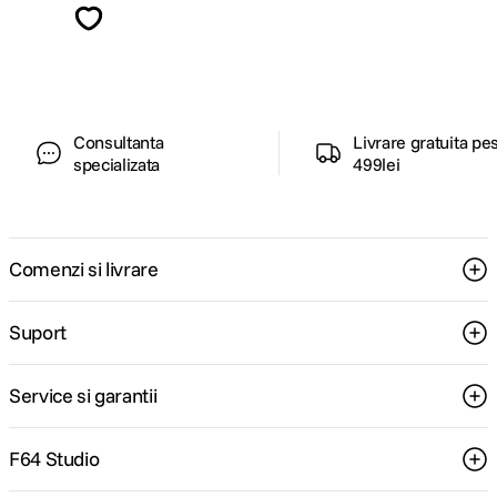
ghiduri foto-video si oferte pregatite special
pentru tine.
Consultanta
Livrare gratuita pe
specializata
499lei
Comenzi si livrare
Suport
Service si garantii
F64 Studio