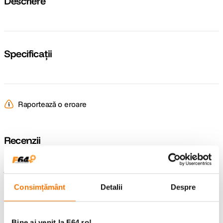
Descriere
Specificații
Raportează o eroare
Recenzii
Întrebări și răspunsuri
Consimțământ
Detalii
Despre
Nu găsești răspunsul pe care îl cauți?
Pune o întrebare
Bine ai venit la F64.ro!