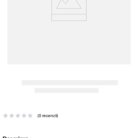
canon sx740 hs
5
.
lavaliera
6
.
card memorie
7
.
dji mic mini
8
.
dji osmo
9
.
insta 360
10
.
(
0 recenzii
)