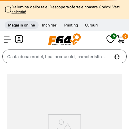
Da lumina ideilor tale! Descopera ofertele noastre Godox!
Vezi
selectia!
Magazin online
Inchirieri
Printing
Cursuri
0
0
Cont
Cauta dupa model, tipul produsului, caracteristici...
Top Cautari
canon g7x
1
.
trepied
2
.
trepied telefon
3
.
peak design
4
.