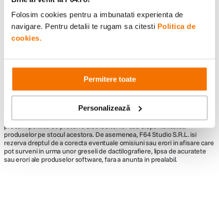
Folosim cookies pentru a imbunatati experienta de
navigare. Pentru detalii te rugam sa citesti
Politica de
cookies.
Informatii conformitate produs
Descrierea bunurilor sau a serviciilor disponibile pe
www.f64.ro
(prin
imagini, video etc.) nu reprezinta o obligatie contractuala din partea F64,
Permitere toate
acestea fiind utilizate exclusiv cu titlu de prezentare. Implicit F64 Studio
S.R.L. nu isi asuma raspunderea pentru eventualele erori de pret sau
stoc. Aceste erori nu obliga F64 Studio S.R.L. la nicio actiune. Preturile si
Personalizează
disponibilitatea produselor comercializate de catre F64 Studio SRL pot
suferi modificari ulterioare, acest lucru fiind influentat de factori externi
precum politica de preturi a distribuitorilor sau disponibilitatea
produselor pe stocul acestora. De asemenea, F64 Studio S.R.L. isi
rezerva dreptul de a corecta eventuale omisiuni sau erori in afisare care
pot surveni in urma unor greseli de dactilografiere, lipsa de acuratete
sau erori ale produselor software, fara a anunta in prealabil.
Alatura-te comunitatii creatorilor
Descopera inspiratie, recomandari utile,