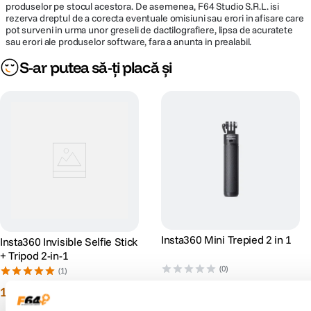
produselor pe stocul acestora. De asemenea, F64 Studio S.R.L. isi
rezerva dreptul de a corecta eventuale omisiuni sau erori in afisare care
pot surveni in urma unor greseli de dactilografiere, lipsa de acuratete
sau erori ale produselor software, fara a anunta in prealabil.
S-ar putea să-ți placă și
Insta360 Mini Trepied 2 in 1
Insta360 Invisible Selfie Stick
+ Tripod 2-in-1
(0)
(1)
199
lei
90
169
lei
00