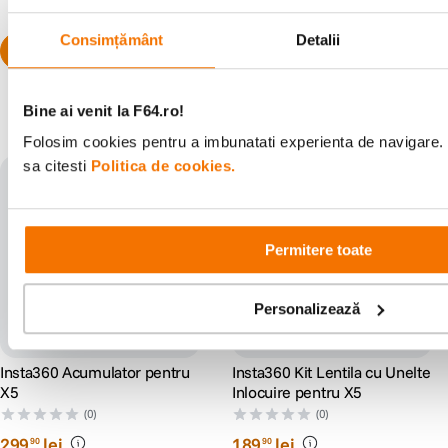
Consimțământ
Detalii
Bine ai venit la F64.ro!
Populare în aceeași categorie
Folosim cookies pentru a imbunatati experienta de navigare. 
sa citesti
Politica de cookies.
Permitere toate
Personalizează
Insta360 Acumulator pentru
Insta360 Kit Lentila cu Unelte
X5
Inlocuire pentru X5
(0)
(0)
299
lei
189
lei
90
90