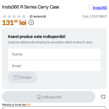
Insta360 R Series Carry Case
(
0 recenzii
)
Cod
:
125070807
131
lei
00
Acest produs este indisponibil
Lasă-ne adresa de email și te anunțăm când revine în stoc.
Trimite
Indisponibil
Vândut și livrat de
F64