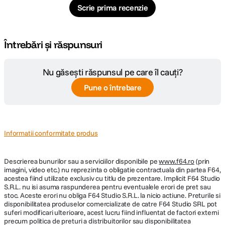
Scrie prima recenzie
Întrebări și răspunsuri
Nu găsești răspunsul pe care îl cauți?
Pune o întrebare
Informatii conformitate produs
Descrierea bunurilor sau a serviciilor disponibile pe
www.f64.ro
(prin
imagini, video etc.) nu reprezinta o obligatie contractuala din partea F64,
acestea fiind utilizate exclusiv cu titlu de prezentare. Implicit F64 Studio
S.R.L. nu isi asuma raspunderea pentru eventualele erori de pret sau
stoc. Aceste erori nu obliga F64 Studio S.R.L. la nicio actiune. Preturile si
disponibilitatea produselor comercializate de catre F64 Studio SRL pot
suferi modificari ulterioare, acest lucru fiind influentat de factori externi
precum politica de preturi a distribuitorilor sau disponibilitatea