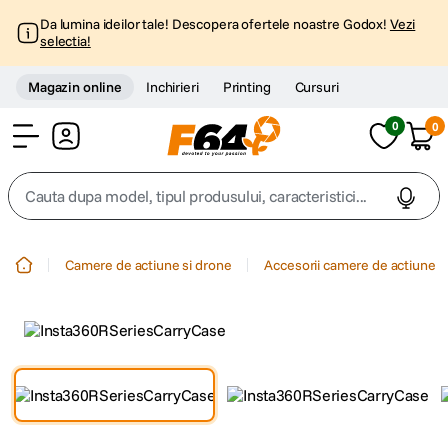
Da lumina ideilor tale! Descopera ofertele noastre Godox!
Vezi
selectia!
Magazin online
Inchirieri
Printing
Cursuri
0
0
Cont
Cauta dupa model, tipul produsului, caracteristici...
Top Cautari
Camere de actiune si drone
Accesorii camere de actiune
canon g7x
1
.
trepied
2
.
trepied telefon
3
.
peak design
4
.