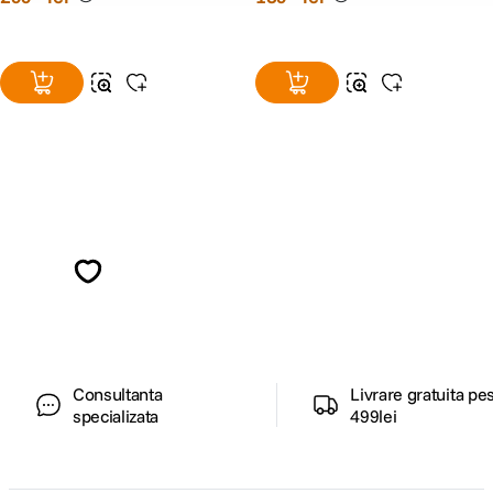
Alatura-te comunitatii creatorilor
Descopera inspiratie, recomandari utile,
ghiduri foto-video si oferte pregatite special
pentru tine.
Consultanta
Livrare gratuita pe
specializata
499lei