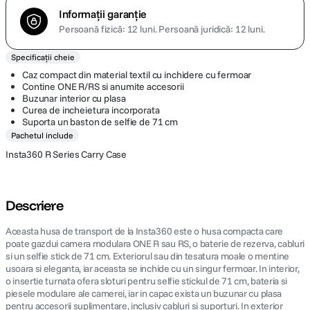
Informații garanție
Persoană fizică: 12 luni.
Persoană juridică: 12 luni.
Specificații cheie
Caz compact din material textil cu inchidere cu fermoar
Contine ONE R/RS si anumite accesorii
Buzunar interior cu plasa
Curea de incheietura incorporata
Suporta un baston de selfie de 71 cm
Pachetul include
Insta360 R Series Carry Case
Descriere
Aceasta husa de transport de la Insta360 este o husa compacta care
poate gazdui camera modulara ONE R sau RS, o baterie de rezerva, cabluri
si un selfie stick de 71 cm. Exteriorul sau din tesatura moale o mentine
usoara si eleganta, iar aceasta se inchide cu un singur fermoar. In interior,
o insertie turnata ofera sloturi pentru selfie stickul de 71 cm, bateria si
piesele modulare ale camerei, iar in capac exista un buzunar cu plasa
pentru accesorii suplimentare, inclusiv cabluri si suporturi. In exterior