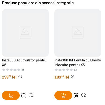
Produse populare din aceeasi categorie
canon sx740 hs
5
.
lavaliera
6
.
card memorie
7
.
ulanzi
8
.
insta 360
9
.
Insta360 Acumulator pentru
Insta360 Kit Lentila cu Unelte
X5
Inlocuire pentru X5
godox
10
.
(0)
(0)
299
lei
189
lei
90
90