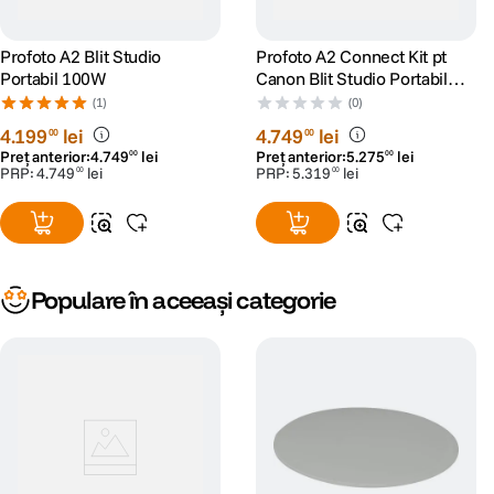
Profoto A2 Blit Studio
Profoto A2 Connect Kit pt
Portabil 100W
Canon Blit Studio Portabil
100W cu Declansator
(1)
(0)
4
.
199
lei
4
.
749
lei
00
00
Preț anterior:
4
.
749
lei
Preț anterior:
5
.
275
lei
00
00
PRP:
4
.
749
lei
PRP:
5
.
319
lei
00
00
Populare în aceeași categorie