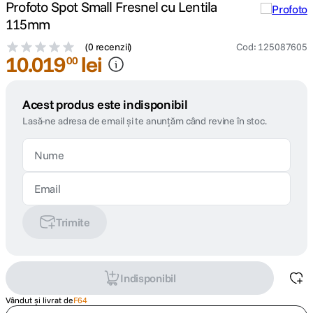
Profoto Spot Small Fresnel cu Lentila
115mm
(
0 recenzii
)
Cod
:
125087605
10
.
019
lei
00
Acest produs este indisponibil
Lasă-ne adresa de email și te anunțăm când revine în stoc.
Trimite
Indisponibil
Vândut și livrat de
F64