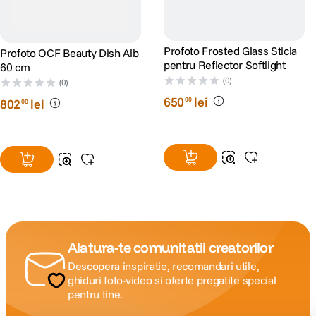
Profoto Frosted Glass Sticla
Profoto OCF Beauty Dish Alb
pentru Reflector Softlight
60 cm
(0)
(0)
650
lei
00
802
lei
00
Alatura-te comunitatii creatorilor
Descopera inspiratie, recomandari utile,
ghiduri foto-video si oferte pregatite special
pentru tine.