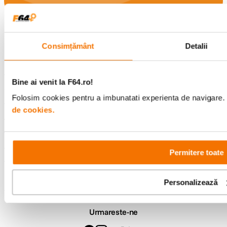
Consultanta
Livrare gratuita pe
specializata
499lei
Consimțământ
Detalii
Bine ai venit la F64.ro!
Comenzi si livrare
Folosim cookies pentru a imbunatati experienta de navigare. P
de cookies.
Suport
Service si garantii
Permitere toate
F64 Studio
Personalizează
Urmareste-ne