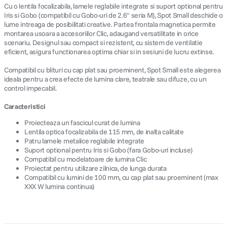
Cu o lentila focalizabila, lamele reglabile integrate si suport optional pentru
Iris si Gobo (compatibil cu Gobo-uri de 2.6" seria M), Spot Small deschide o
lume intreaga de posibilitati creative. Partea frontala magnetica permite
montarea usoara a accesoriilor Clic, adaugand versatilitate in orice
scenariu. Designul sau compact si rezistent, cu sistem de ventilatie
eficient, asigura functionarea optima chiar si in sesiuni de lucru extinse.
Compatibil cu blituri cu cap plat sau proeminent, Spot Small este alegerea
ideala pentru a crea efecte de lumina clare, teatrale sau difuze, cu un
control impecabil.
Caracteristici
Proiecteaza un fascicul curat de lumina
Lentila optica focalizabila de 115 mm, de inalta calitate
Patru lamele metalice reglabile integrate
Suport optional pentru Iris si Gobo (fara Gobo-uri incluse)
Compatibil cu modelatoare de lumina Clic
Proiectat pentru utilizare zilnica, de lunga durata
Compatibil cu lumini de 100 mm, cu cap plat sau proeminent (max
XXX W lumina continua)