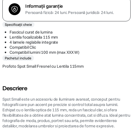
Informații garanție
Persoană fizică: 24 luni.
Persoană juridică: 24 luni.
Specificații cheie
Fascicul curat de lumina
Lentila focalizabila 115 mm
4 lamele reglabile integrate
Compatibil Clic
Compatibil lumini 100 mm (max XXX W)
Pachetul include
Profoto Spot Small Fresnel cu Lentila 115mm
Descriere
Spot Small este un accesoriu de iluminare avansat, conceput pentru
fotografii care pun accent pe precizie si control total asupra luminii.
Echipat cu o lentila optica de 115 mm, reda un fascicul clar, si ofera
flexibilitatea de a obtine atat lumina concentrata, cat si difuza. Ideal pentru
fotografia de moda, produs, portret sau arta, permite evidentierea
detaliilor, modelarea umbrelor si proiectarea de forme expresive.