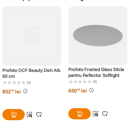
canon sx740 hs
5
.
lavaliera
6
.
card memorie
7
.
dji mic mini
8
.
dji osmo
Profoto Frosted Glass Sticla
Profoto OCF Beauty Dish Alb
9
.
pentru Reflector Softlight
60 cm
(0)
insta 360
(0)
10
.
650
lei
00
802
lei
00