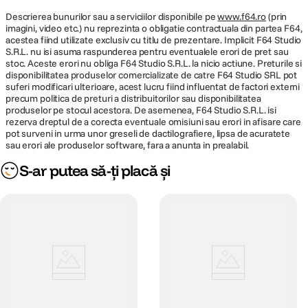
Descrierea bunurilor sau a serviciilor disponibile pe
www.f64.ro
(prin
imagini, video etc.) nu reprezinta o obligatie contractuala din partea F64,
acestea fiind utilizate exclusiv cu titlu de prezentare. Implicit F64 Studio
S.R.L. nu isi asuma raspunderea pentru eventualele erori de pret sau
stoc. Aceste erori nu obliga F64 Studio S.R.L. la nicio actiune. Preturile si
disponibilitatea produselor comercializate de catre F64 Studio SRL pot
suferi modificari ulterioare, acest lucru fiind influentat de factori externi
precum politica de preturi a distribuitorilor sau disponibilitatea
produselor pe stocul acestora. De asemenea, F64 Studio S.R.L. isi
rezerva dreptul de a corecta eventuale omisiuni sau erori in afisare care
pot surveni in urma unor greseli de dactilografiere, lipsa de acuratete
sau erori ale produselor software, fara a anunta in prealabil.
S-ar putea să-ți placă și