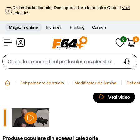
Da lumina ideilor tale! Descopera ofertele noastre Godox!
Vezi
selectia!
Magazin online
Inchirieri
Printing
Cursuri
0
0
Cont
Cauta dupa model, tipul produsului, caracteristici...
Top Cautari
Echipamente de studio
Modificatori de lumina
Reflec
canon g7x
1
.
Vezi video
trepied
2
.
trepied telefon
3
.
Produse populare din aceeasi categorie
peak design
4
.