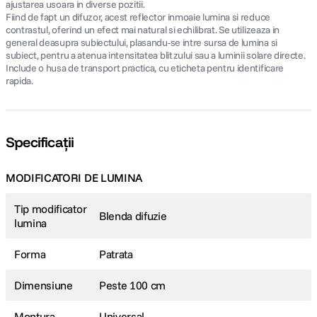
ajustarea usoara in diverse pozitii.
Fiind de fapt un difuzor, acest reflector inmoaie lumina si reduce
contrastul, oferind un efect mai natural si echilibrat. Se utilizeaza in
general deasupra subiectului, plasandu-se intre sursa de lumina si
subiect, pentru a atenua intensitatea blitzului sau a luminii solare directe.
Include o husa de transport practica, cu eticheta pentru identificare
rapida.
Specificații
MODIFICATORI DE LUMINA
Tip modificator
Blenda difuzie
lumina
Forma
Patrata
Dimensiune
Peste 100 cm
Montura
Universal