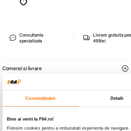
ghiduri foto-video si oferte pregatite special
pentru tine.
Consultanta
Livrare gratuita pe
specializata
499lei
Comenzi si livrare
Suport
Consimțământ
Detalii
Service si garantii
F64 Studio
Bine ai venit la F64.ro!
Folosim cookies pentru a imbunatati experienta de navigare. P