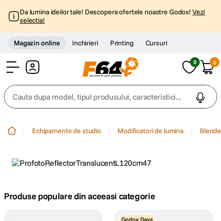
Da lumina ideilor tale! Descopera ofertele noastre Godox!
Vezi
selectia!
Magazin online
Inchirieri
Printing
Cursuri
0
0
Cont
Cauta dupa model, tipul produsului, caracteristici...
Top Cautari
Echipamente de studio
Modificatori de lumina
Blende 
canon g7x
1
.
trepied
2
.
trepied telefon
Produse populare din aceeasi categorie
3
.
peak design
4
.
Godox Days