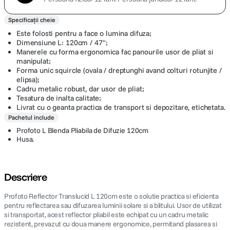
Specificații cheie
Este folosti pentru a face o lumina difuza;
Dimensiune L: 120cm / 47";
Manerele cu forma ergonomica fac panourile usor de pliat si
manipulat;
Forma unic squircle (ovala / dreptunghi avand colturi rotunjite /
elipsa);
Cadru metalic robust, dar usor de pliat;
Tesatura de inalta calitate;
Livrat cu o geanta practica de transport si depozitare, etichetata.
Pachetul include
Profoto L Blenda Pliabila de Difuzie 120cm
Husa.
Descriere
Profoto Reflector Translucid L 120cm este o solutie practica si eficienta
pentru reflectarea sau difuzarea luminii solare si a blitului. Usor de utilizat
si transportat, acest reflector pliabil este echipat cu un cadru metalic
rezistent, prevazut cu doua manere ergonomice, permitand plasarea si