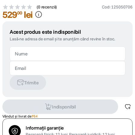
(
0 recenzii
)
Cod
:
125050706
529
lei
00
Acest produs este indisponibil
Lasă-ne adresa de email și te anunțăm când revine în stoc.
Trimite
Indisponibil
Vândut și livrat de
F64
Informații garanție
Persoană fizică: 12 luni.
Persoană juridică: 12 luni.