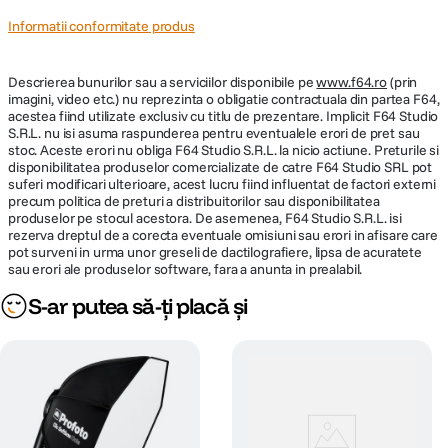
Informatii conformitate produs
Descrierea bunurilor sau a serviciilor disponibile pe
www.f64.ro
(prin
imagini, video etc.) nu reprezinta o obligatie contractuala din partea F64,
acestea fiind utilizate exclusiv cu titlu de prezentare. Implicit F64 Studio
S.R.L. nu isi asuma raspunderea pentru eventualele erori de pret sau
stoc. Aceste erori nu obliga F64 Studio S.R.L. la nicio actiune. Preturile si
disponibilitatea produselor comercializate de catre F64 Studio SRL pot
suferi modificari ulterioare, acest lucru fiind influentat de factori externi
precum politica de preturi a distribuitorilor sau disponibilitatea
produselor pe stocul acestora. De asemenea, F64 Studio S.R.L. isi
rezerva dreptul de a corecta eventuale omisiuni sau erori in afisare care
pot surveni in urma unor greseli de dactilografiere, lipsa de acuratete
sau erori ale produselor software, fara a anunta in prealabil.
S-ar putea să-ți placă și