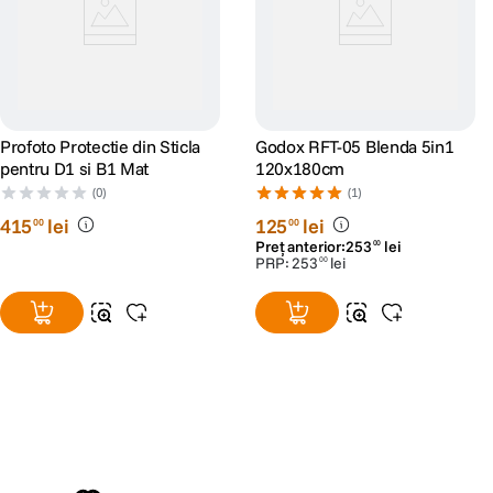
Profoto Protectie din Sticla
Godox RFT-05 Blenda 5in1
pentru D1 si B1 Mat
120x180cm
(0)
(1)
415
lei
125
lei
00
00
Preț anterior:
253
lei
00
PRP:
253
lei
00
Alatura-te comunitatii creatorilor
Descopera inspiratie, recomandari utile,