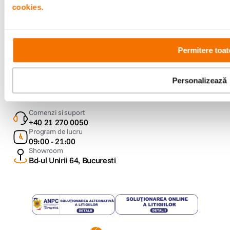
cookies.
Urmareste-ne
Permitere toat
Metode de plata
Personalizează
Comenzi si suport
+40 21 270 0050
Program de lucru
09:00 - 21:00
Showroom
Bd-ul Unirii 64, Bucuresti