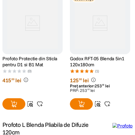
canon sx740 hs
5
.
lavaliera
6
.
card memorie
7
.
dji mic mini
8
.
Profoto Protectie din Sticla
Godox RFT-05 Blenda 5in1
pentru D1 si B1 Mat
120x180cm
dji osmo
9
.
(0)
(1)
415
lei
125
lei
00
00
insta 360
10
.
Preț anterior:
253
lei
00
PRP:
253
lei
00
Profoto L Blenda Pliabila de Difuzie
120cm