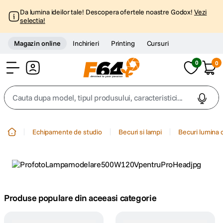
Da lumina ideilor tale! Descopera ofertele noastre Godox!
Vezi
selectia!
Magazin online
Inchirieri
Printing
Cursuri
0
0
Cont
Cauta dupa model, tipul produsului, caracteristici...
Top Cautari
Echipamente de studio
Becuri si lampi
Becuri lumina 
canon g7x
1
.
trepied
2
.
trepied telefon
Produse populare din aceeasi categorie
3
.
peak design
4
.