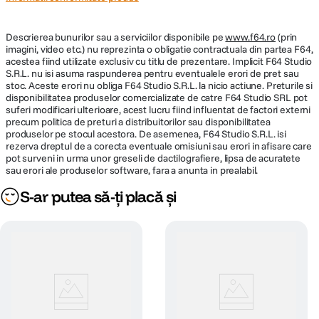
Descrierea bunurilor sau a serviciilor disponibile pe
www.f64.ro
(prin
imagini, video etc.) nu reprezinta o obligatie contractuala din partea F64,
acestea fiind utilizate exclusiv cu titlu de prezentare. Implicit F64 Studio
S.R.L. nu isi asuma raspunderea pentru eventualele erori de pret sau
stoc. Aceste erori nu obliga F64 Studio S.R.L. la nicio actiune. Preturile si
disponibilitatea produselor comercializate de catre F64 Studio SRL pot
suferi modificari ulterioare, acest lucru fiind influentat de factori externi
precum politica de preturi a distribuitorilor sau disponibilitatea
produselor pe stocul acestora. De asemenea, F64 Studio S.R.L. isi
rezerva dreptul de a corecta eventuale omisiuni sau erori in afisare care
pot surveni in urma unor greseli de dactilografiere, lipsa de acuratete
sau erori ale produselor software, fara a anunta in prealabil.
S-ar putea să-ți placă și