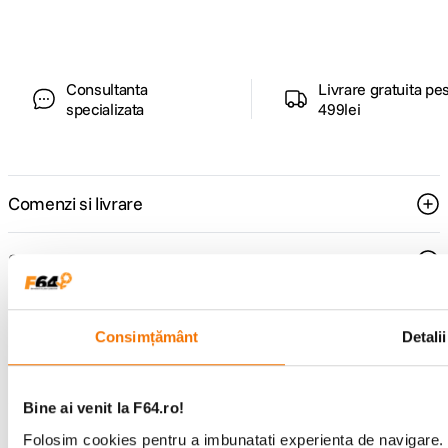
Consultanta
Livrare gratuita pe
specializata
499lei
Comenzi si livrare
Suport
Service si garantii
Consimțământ
Detalii
F64 Studio
Bine ai venit la F64.ro!
Folosim cookies pentru a imbunatati experienta de navigare. P
Urmareste-ne