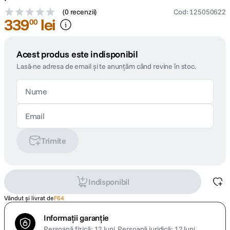
(
0 recenzii
)
Cod
:
125050622
339
lei
00
Acest produs este indisponibil
Lasă-ne adresa de email și te anunțăm când revine în stoc.
Trimite
Indisponibil
Vândut și livrat de
F64
Informații garanție
Persoană fizică: 12 luni.
Persoană juridică: 12 luni.