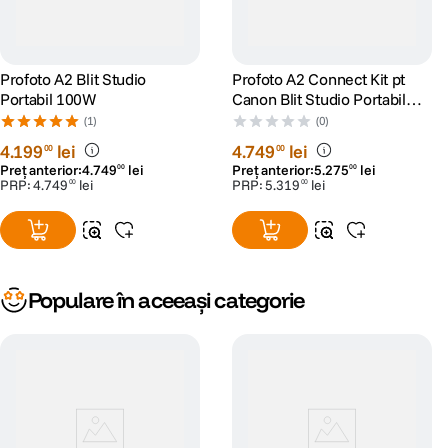
Profoto A2 Blit Studio
Profoto A2 Connect Kit pt
Portabil 100W
Canon Blit Studio Portabil
100W cu Declansator
(1)
(0)
4
.
199
lei
4
.
749
lei
00
00
Preț anterior:
4
.
749
lei
Preț anterior:
5
.
275
lei
00
00
PRP:
4
.
749
lei
PRP:
5
.
319
lei
00
00
Populare în aceeași categorie