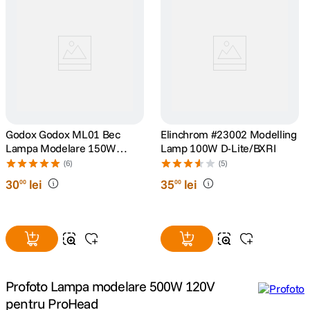
canon sx740 hs
5
.
lavaliera
6
.
sony fx
7
.
card memorie
8
.
Godox Godox ML01 Bec
Elinchrom #23002 Modelling
Lampa Modelare 150W
Lamp 100W D-Lite/BXRI
E27Lampa Modelatoare
dji mic mini
9
.
(6)
(5)
150W E27
30
lei
35
lei
00
00
dji osmo
10
.
Profoto Lampa modelare 500W 120V
pentru ProHead