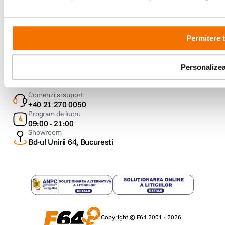
Permitere 
Metode de plata
Personalize
Comenzi si suport
+40 21 270 0050
Program de lucru
09:00 - 21:00
Showroom
Bd-ul Unirii 64, Bucuresti
Copyright © F64 2001 - 2026