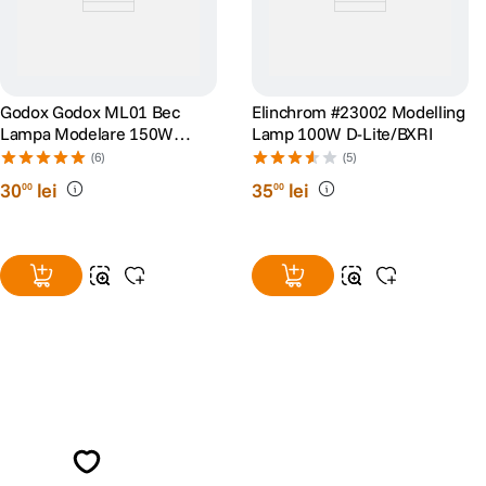
Godox Godox ML01 Bec
Elinchrom #23002 Modelling
Lampa Modelare 150W
Lamp 100W D-Lite/BXRI
E27Lampa Modelatoare
(6)
(5)
150W E27
30
lei
35
lei
00
00
Alatura-te comunitatii creatorilor
Descopera inspiratie, recomandari utile,
ghiduri foto-video si oferte pregatite special
pentru tine.