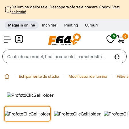
Da lumina ideilor tale! Descopera ofertele noastre Godox!
Vezi
selectia!
Magazin online
Inchirieri
Printing
Cursuri
0
0
Cont
Cauta dupa model, tipul produsului, caracteristici...
Top Cautari
Echipamente de studio
Modificatori de lumina
Filtre 
canon g7x
1
.
trepied
2
.
trepied telefon
3
.
peak design
4
.