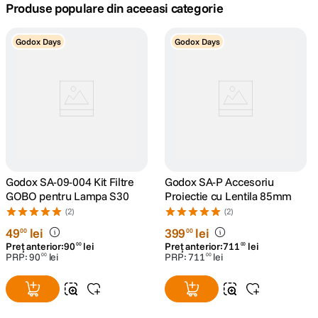
Produse populare din aceeasi categorie
canon sx740 hs
5
.
Godox Days
Godox Days
lavaliera
6
.
card memorie
7
.
dji mic mini
8
.
dji osmo
9
.
Godox SA-09-004 Kit Filtre
Godox SA-P Accesoriu
GOBO pentru Lampa S30
Proiectie cu Lentila 85mm
insta 360
10
.
(2)
(2)
49
lei
399
lei
00
00
Preț anterior:
90
lei
Preț anterior:
711
lei
00
00
PRP:
90
lei
PRP:
711
lei
00
00