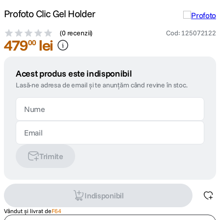
Profoto Clic Gel Holder
(
0 recenzii
)
Cod
:
125072122
479
lei
00
Acest produs este indisponibil
Lasă-ne adresa de email și te anunțăm când revine în stoc.
Trimite
Indisponibil
Vândut și livrat de
F64