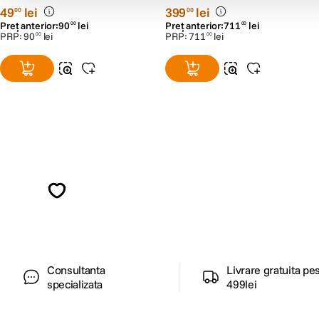
49
lei
399
lei
00
00
Preț anterior:
90
lei
Preț anterior:
711
lei
00
00
PRP:
90
lei
PRP:
711
lei
00
00
Alatura-te comunitatii creatorilor
Descopera inspiratie, recomandari utile,
ghiduri foto-video si oferte pregatite special
pentru tine.
Consultanta
Livrare gratuita pe
specializata
499lei