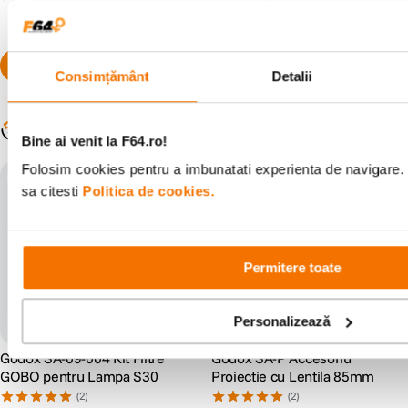
Preț anterior:
4
.
749
lei
00
PRP:
4
.
749
lei
00
Consimțământ
Detalii
Populare în aceeași categorie
Bine ai venit la F64.ro!
Folosim cookies pentru a imbunatati experienta de navigare. 
Godox Days
Godox Days
sa citesti
Politica de cookies.
Permitere toate
Personalizează
Godox SA-09-004 Kit Filtre
Godox SA-P Accesoriu
GOBO pentru Lampa S30
Proiectie cu Lentila 85mm
(2)
(2)