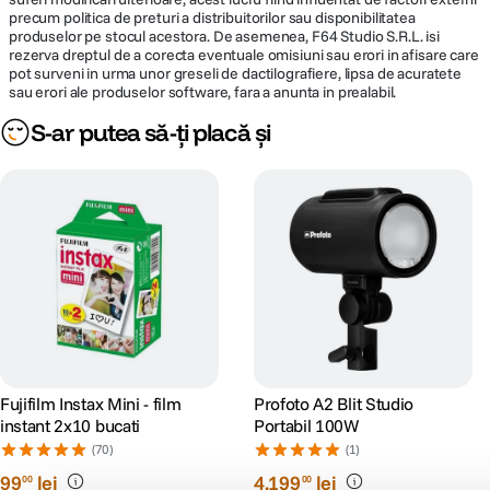
precum politica de preturi a distribuitorilor sau disponibilitatea
produselor pe stocul acestora. De asemenea, F64 Studio S.R.L. isi
rezerva dreptul de a corecta eventuale omisiuni sau erori in afisare care
pot surveni in urma unor greseli de dactilografiere, lipsa de acuratete
sau erori ale produselor software, fara a anunta in prealabil.
S-ar putea să-ți placă și
Fujifilm Instax Mini - film
Profoto A2 Blit Studio
instant 2x10 bucati
Portabil 100W
(70)
(1)
99
lei
4
.
199
lei
00
00