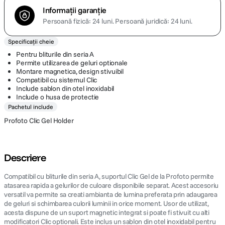
Informații garanție
Persoană fizică: 24 luni.
Persoană juridică: 24 luni.
Specificații cheie
Pentru bliturile din seria A
Permite utilizarea de geluri optionale
Montare magnetica, design stivuibil
Compatibil cu sistemul Clic
Include sablon din otel inoxidabil
Include o husa de protectie
Pachetul include
Profoto Clic Gel Holder
Descriere
Compatibil cu bliturile din seria A, suportul Clic Gel de la Profoto permite
atasarea rapida a gelurilor de culoare disponibile separat. Acest accesoriu
versatil va permite sa creati ambianta de lumina preferata prin adaugarea
de geluri si schimbarea culorii luminii in orice moment. Usor de utilizat,
acesta dispune de un suport magnetic integrat si poate fi stivuit cu alti
modificatori Clic optionali. Este inclus un sablon din otel inoxidabil pentru