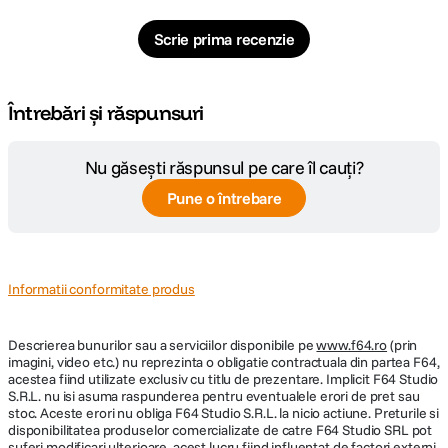
Scrie prima recenzie
Întrebări și răspunsuri
Nu găsești răspunsul pe care îl cauți?
Pune o întrebare
Informatii conformitate produs
Descrierea bunurilor sau a serviciilor disponibile pe
www.f64.ro
(prin
imagini, video etc.) nu reprezinta o obligatie contractuala din partea F64,
acestea fiind utilizate exclusiv cu titlu de prezentare. Implicit F64 Studio
S.R.L. nu isi asuma raspunderea pentru eventualele erori de pret sau
stoc. Aceste erori nu obliga F64 Studio S.R.L. la nicio actiune. Preturile si
disponibilitatea produselor comercializate de catre F64 Studio SRL pot
suferi modificari ulterioare, acest lucru fiind influentat de factori externi