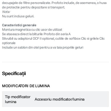
decupajele de filtre personalizate. Profoto include, de asemenea, o husa
de protectie pentru depozitare si transport.
Nota:
Nu sunt incluse geluri.
Caracteristici generale
Montura magnetica cu clic usor de utilizat
Se ataseaza direct la bliturile Profoto din seria A
Stivuibil cu adaptorul OCF II optional, cutiile de softbox Clic si grilele Clic
optionale
Include un sablon din otel pentru a va taia propriile geluri
Specificații
MODIFICATORI DE LUMINA
Tip modificator
Accesoriu modificator/lumina
lumina