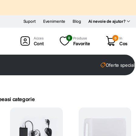
Suport
Evenimente
Blog
Ai nevoie de ajutor?
0
Produse
0
In
Cont
Favorite
Cos
Oferte special
eeasi categorie