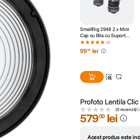
SmallRig 2948 2 x Mini
Cap cu Bila cu Suport
Cold Shoe Detasabil
(1)
99
lei
00
Profoto Lentila Clic
(
0 recenzii
)
C
579
lei
00
Acest produs este ind