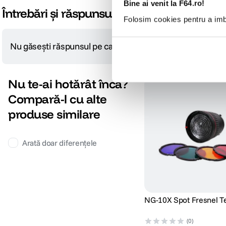
Bine ai venit la F64.ro!
Întrebări și răspunsuri
Folosim cookies pentru a imbu
Nu găsești răspunsul pe care îl cauți?
Pune o întrebare
Nu te-ai hotărât încă?
Compară-l cu alte
produse similare
Arată doar diferențele
NG-10X Spot Fresnel T
(0)