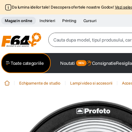
Da lumina ideilor tale! Descopera ofertele noastre Godox!
Vezi selec
Magazin online
Inchirieri
Printing
Cursuri
Cauta dupa model, tipul produsului, caracter
Top Cautari
Toate categoriile
Noutati
Consignatie
Resigila
canon g7x
1
.
Echipamente de studio
Lampi video si accesorii
Acces
trepied
2
.
trepied telefon
3
.
peak design
4
.
canon sx740 hs
5
.