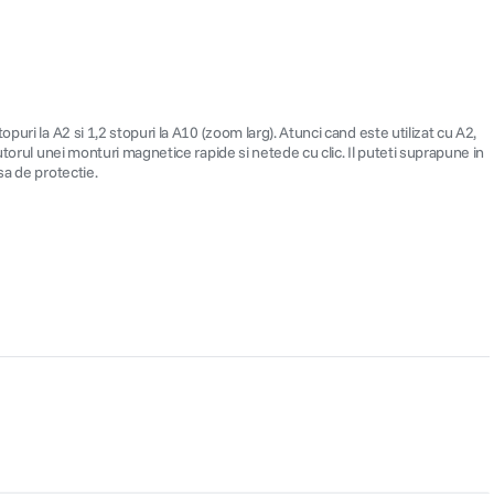
uri la A2 si 1,2 stopuri la A10 (zoom larg). Atunci cand este utilizat cu A2,
utorul unei monturi magnetice rapide si netede cu clic. Il puteti suprapune in
sa de protectie.