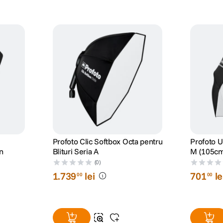
Profoto Clic Softbox Octa pentru
Profoto U
n
Blituri Seria A
M (105cm
(0)
1
.
739
lei
701
le
00
00