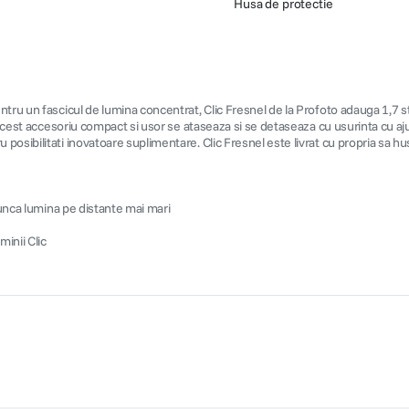
Husa de protectie
ru un fascicul de lumina concentrat, Clic Fresnel de la Profoto adauga 1,7 stop
 Acest accesoriu compact si usor se ataseaza si se detaseaza cu usurinta cu aj
osibilitati inovatoare suplimentare. Clic Fresnel este livrat cu propria sa hu
runca lumina pe distante mai mari
minii Clic