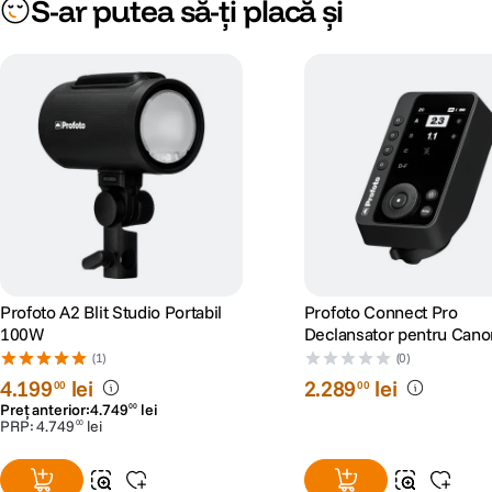
S-ar putea să-ți placă și
Profoto A2 Blit Studio Portabil
Profoto Connect Pro
100W
Declansator pentru Cano
(1)
(0)
4
.
199
lei
2
.
289
lei
00
00
Preț anterior:
4
.
749
lei
00
PRP:
4
.
749
lei
00