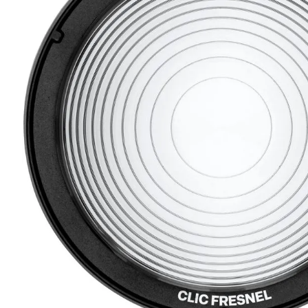
lavaliera
6
.
card memorie
7
.
dji mic mini
8
.
dji osmo
9
.
insta 360
10
.