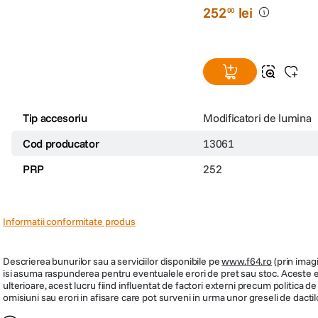
252
lei
00
Tip accesoriu
Modificatori de lumina
Cod producator
13061
PRP
252
Informatii conformitate produs
Descrierea bunurilor sau a serviciilor disponibile pe
www.f64.ro
(prin imagi
isi asuma raspunderea pentru eventualele erori de pret sau stoc. Aceste ero
ulterioare, acest lucru fiind influentat de factori externi precum politica 
omisiuni sau erori in afisare care pot surveni in urma unor greseli de dactil