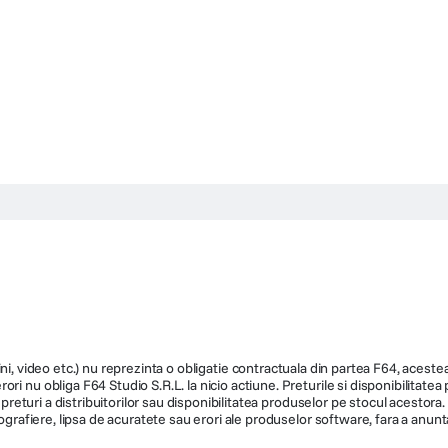
ni, video etc.) nu reprezinta o obligatie contractuala din partea F64, acestea 
ri nu obliga F64 Studio S.R.L. la nicio actiune. Preturile si disponibilitate
de preturi a distribuitorilor sau disponibilitatea produselor pe stocul acesto
ografiere, lipsa de acuratete sau erori ale produselor software, fara a anunta