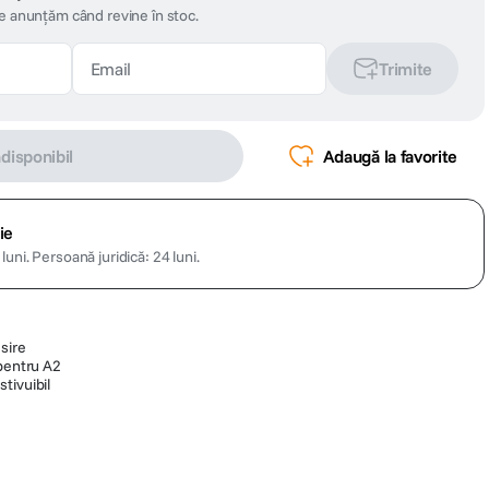
te anunțăm când revine în stoc.
Trimite
ndisponibil
Adaugă la favorite
ie
luni.
Persoană juridică: 24 luni.
sire
 pentru A2
tivuibil