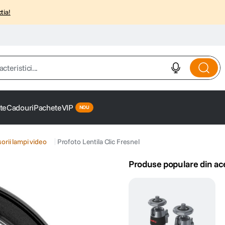
tia!
istici...
te
Cadouri
Pachete
VIP
orii lampi video
Profoto Lentila Clic Fresnel
Produse populare din ac