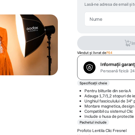
Lasă-ne adresa de email și 
I
Vândut și livrat de
F64
Informații garanț
Persoană fizică: 24 
Specificații cheie
Pentru bliturile din seria A
Adauga 1,7/1,2 stopuri de ie
Unghiul fasciculului de 34°
Montare magnetica, design s
Compatibil cu sistemul Clic
Include o husa de protectie
Pachetul include
Profoto Lentila Clic Fresnel