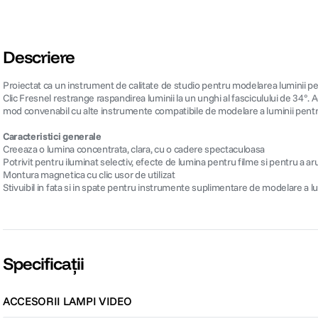
Descriere
Proiectat ca un instrument de calitate de studio pentru modelarea luminii pent
Clic Fresnel restrange raspandirea luminii la un unghi al fasciculului de 34°.
mod convenabil cu alte instrumente compatibile de modelare a luminii pentru p
Caracteristici generale
Creeaza o lumina concentrata, clara, cu o cadere spectaculoasa
Potrivit pentru iluminat selectiv, efecte de lumina pentru filme si pentru a a
Montura magnetica cu clic usor de utilizat
Stivuibil in fata si in spate pentru instrumente suplimentare de modelare a lu
Specificații
ACCESORII LAMPI VIDEO