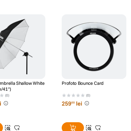
mbrella Shallow White
Profoto Bounce Card
/41")
(0)
(0)
i
259
lei
00