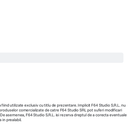
fiind utilizate exclusiv cu titlu de prezentare. Implicit F64 Studio S.R.L. nu
a produselor comercializate de catre F64 Studio SRL pot suferi modificari
ra. De asemenea, F64 Studio S.R.L. isi rezerva dreptul de a corecta eventuale
 in prealabil.