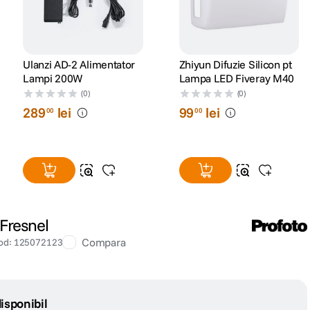
Ulanzi AD-2 Alimentator
Zhiyun Difuzie Silicon pt
Lampi 200W
Lampa LED Fiveray M40
(0)
(0)
289
lei
99
lei
00
00
 Fresnel
Compara
od
:
125072123
isponibil