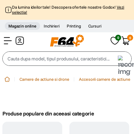
Da lumina ideilor tale! Descopera ofertele noastre Godox!
Vezi
selectia!
Magazin online
Inchirieri
Printing
Cursuri
0
0
Cont
Cauta dupa model, tipul produsului, caracteristici...
Top Cautari
Camere de actiune si drone
Accesorii camere de actiune
canon g7x
1
.
trepied
2
.
Produse populare din aceeasi categorie
trepied telefon
3
.
peak design
4
.