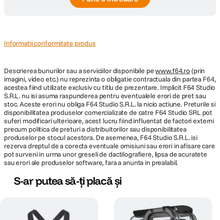
Informatii conformitate produs
Descrierea bunurilor sau a serviciilor disponibile pe
www.f64.ro
(prin
imagini, video etc.) nu reprezinta o obligatie contractuala din partea F64,
acestea fiind utilizate exclusiv cu titlu de prezentare. Implicit F64 Studio
S.R.L. nu isi asuma raspunderea pentru eventualele erori de pret sau
stoc. Aceste erori nu obliga F64 Studio S.R.L. la nicio actiune. Preturile si
disponibilitatea produselor comercializate de catre F64 Studio SRL pot
suferi modificari ulterioare, acest lucru fiind influentat de factori externi
precum politica de preturi a distribuitorilor sau disponibilitatea
produselor pe stocul acestora. De asemenea, F64 Studio S.R.L. isi
rezerva dreptul de a corecta eventuale omisiuni sau erori in afisare care
pot surveni in urma unor greseli de dactilografiere, lipsa de acuratete
sau erori ale produselor software, fara a anunta in prealabil.
S-ar putea să-ți placă și