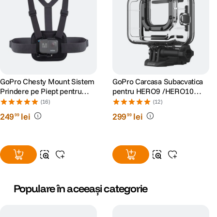
GoPro Chesty Mount Sistem
GoPro Carcasa Subacvatica
Prindere pe Piept pentru
pentru HERO9 /HERO10
Camerele Video GoPro
/HERO11 Black/HERO12/
(16)
(12)
HERO13
249
lei
299
lei
99
99
Populare în aceeași categorie