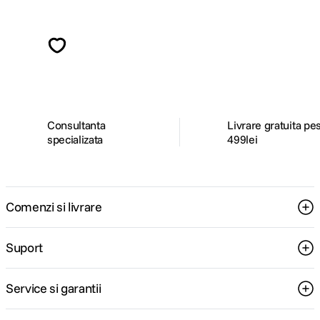
Alatura-te comunitatii creatorilor
Descopera inspiratie, recomandari utile,
ghiduri foto-video si oferte pregatite special
pentru tine.
Consultanta
Livrare gratuita pe
specializata
499lei
Comenzi si livrare
Suport
Service si garantii