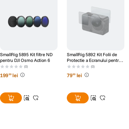
SmallRig 5895 Kit filtre ND
SmallRig 5892 Kit Folii de
pentru DJI Osmo Action 6
Protectie a Ecranului pentru
DJI Osmo Action 6
(0)
(0)
199
lei
79
lei
99
99