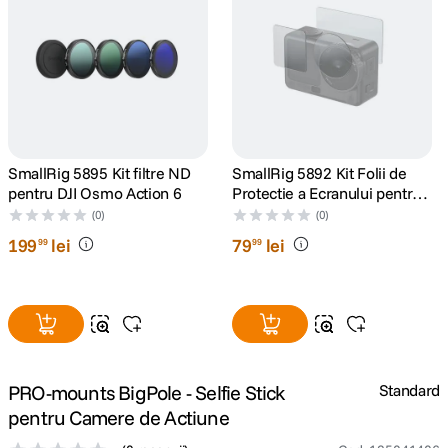
canon sx740 hs
5
.
lavaliera
6
.
card memorie
7
.
SmallRig 5895 Kit filtre ND
SmallRig 5892 Kit Folii de
dji mic mini
8
.
pentru DJI Osmo Action 6
Protectie a Ecranului pentru
DJI Osmo Action 6
(0)
(0)
dji osmo
9
.
199
lei
79
lei
99
99
insta 360
10
.
PRO-mounts BigPole - Selfie Stick
Standard
pentru Camere de Actiune