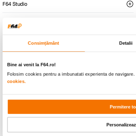
F64 Studio
Urmareste-ne
Consimțământ
Detalii
Metode de plata
Bine ai venit la F64.ro!
Folosim cookies pentru a imbunatati experienta de navigare. P
cookies.
Comenzi si suport
+40 21 270 0050
Program de lucru
09:00 - 21:00
Showroom
Permitere to
Bd-ul Unirii 64, Bucuresti
Personalizea