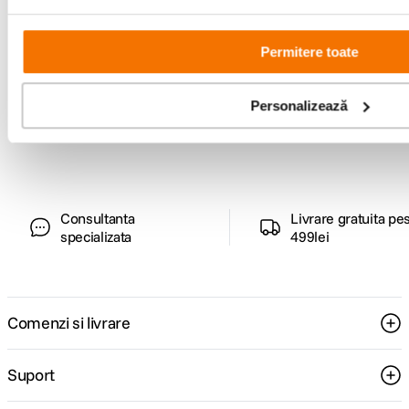
Permitere toate
Alatura-te comunitatii creatorilor
Descopera inspiratie, recomandari utile,
Personalizează
ghiduri foto-video si oferte pregatite special
pentru tine.
Consultanta
Livrare gratuita pe
specializata
499lei
Comenzi si livrare
Suport