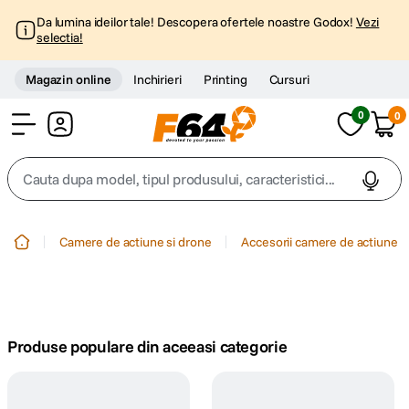
Da lumina ideilor tale! Descopera ofertele noastre Godox!
Vezi
selectia!
Magazin online
Inchirieri
Printing
Cursuri
0
0
Cont
Cauta dupa model, tipul produsului, caracteristici...
Top Cautari
Camere de actiune si drone
Accesorii camere de actiune
canon g7x
1
.
trepied
2
.
Produse populare din aceeasi categorie
trepied telefon
3
.
peak design
4
.