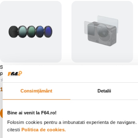
SmallRig 5895 Kit filtre ND
SmallRig 5892 Kit Folii de
pentru DJI Osmo Action 6
Protectie a Ecranului pentru
DJI Osmo Action 6
(0)
(0)
199
lei
79
lei
99
99
Consimțământ
Detalii
Bine ai venit la F64.ro!
Folosim cookies pentru a imbunatati experienta de navigare. 
citesti
Politica de cookies.