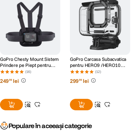
GoPro Chesty Mount Sistem
GoPro Carcasa Subacvatica
Prindere pe Piept pentru
pentru HERO9 /HERO10
Camerele Video GoPro
/HERO11 Black/HERO12/
(16)
(12)
HERO13
249
lei
299
lei
99
99
Populare în aceeași categorie