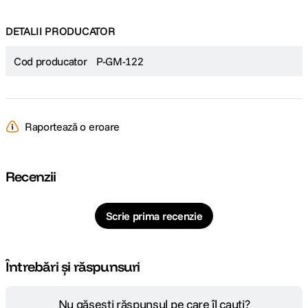
DETALII PRODUCATOR
Cod producator
P-GM-122
Raportează o eroare
Recenzii
Scrie prima recenzie
Întrebări și răspunsuri
Nu găsești răspunsul pe care îl cauți?