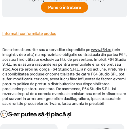
Pune o întrebare
Informatii conformitate produs
Descrierea bunurilor sau a serviciilor disponibile pe
www.f64.ro
(prin
imagini, video etc.) nu reprezinta o obligatie contractuala din partea F64,
acestea fiind utilizate exclusiv cu titlu de prezentare. Implicit F64 Studio
S.R.L. nu isi asuma raspunderea pentru eventualele erori de pret sau
stoc. Aceste erori nu obliga F64 Studio S.R.L. la nicio actiune. Preturile si
disponibilitatea produselor comercializate de catre F64 Studio SRL pot
suferi modificari ulterioare, acest lucru fiind influentat de factori externi
precum politica de preturi a distribuitorilor sau disponibilitatea
produselor pe stocul acestora. De asemenea, F64 Studio S.R.L. isi
rezerva dreptul de a corecta eventuale omisiuni sau erori in afisare care
pot surveni in urma unor greseli de dactilografiere, lipsa de acuratete
sau erori ale produselor software, fara a anunta in prealabil.
S-ar putea să-ți placă și