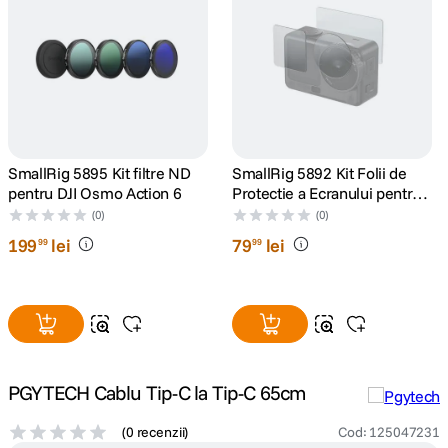
canon sx740 hs
5
.
lavaliera
6
.
card memorie
7
.
SmallRig 5895 Kit filtre ND
SmallRig 5892 Kit Folii de
ulanzi
8
.
pentru DJI Osmo Action 6
Protectie a Ecranului pentru
DJI Osmo Action 6
(0)
(0)
insta 360
9
.
199
lei
79
lei
99
99
godox
10
.
PGYTECH Cablu Tip-C la Tip-C 65cm
(
0 recenzii
)
Cod
:
125047231