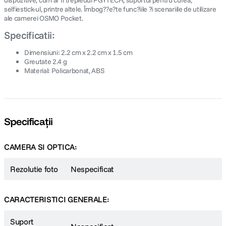
dispozitive, cum ar fi trepiedul PGYTECH, suportul pentru curea,
selfiestick-ul, printre altele. Îmbog??e?te func?iile ?i scenariile de utilizare
ale camerei OSMO Pocket.
Specificatii:
Dimensiuni: 2.2 cm x 2.2 cm x 1.5 cm
Greutate 2.4 g
Material: Policarbonat, ABS
Specificații
CAMERA SI OPTICA:
Rezolutie foto
Nespecificat
CARACTERISTICI GENERALE:
Suport