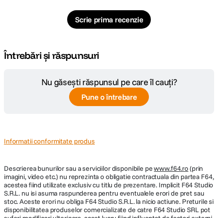
Scrie prima recenzie
Întrebări și răspunsuri
Nu găsești răspunsul pe care îl cauți?
Pune o întrebare
Informatii conformitate produs
Descrierea bunurilor sau a serviciilor disponibile pe
www.f64.ro
(prin
imagini, video etc.) nu reprezinta o obligatie contractuala din partea F64,
acestea fiind utilizate exclusiv cu titlu de prezentare. Implicit F64 Studio
S.R.L. nu isi asuma raspunderea pentru eventualele erori de pret sau
stoc. Aceste erori nu obliga F64 Studio S.R.L. la nicio actiune. Preturile si
disponibilitatea produselor comercializate de catre F64 Studio SRL pot