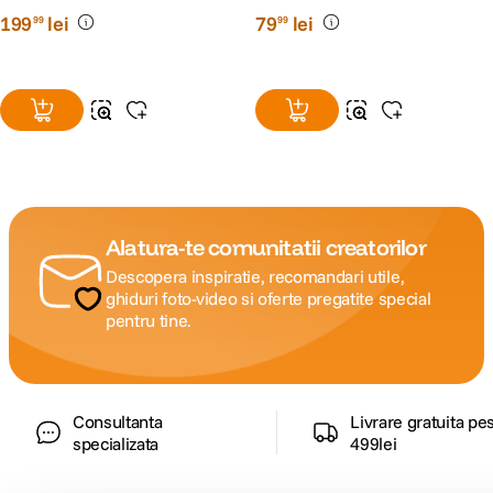
199
lei
79
lei
99
99
Alatura-te comunitatii creatorilor
Descopera inspiratie, recomandari utile,
ghiduri foto-video si oferte pregatite special
pentru tine.
Consultanta
Livrare gratuita pe
specializata
499lei