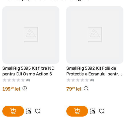
lavaliera
5
.
canon sx740 hs
6
.
card memorie
7
.
sony fx
8
.
dji mic mini
SmallRig 5895 Kit filtre ND
9
.
SmallRig 5892 Kit Folii de
pentru DJI Osmo Action 6
Protectie a Ecranului pentru
DJI Osmo Action 6
dji osmo pocket 4
(0)
(0)
10
.
199
lei
79
lei
99
99