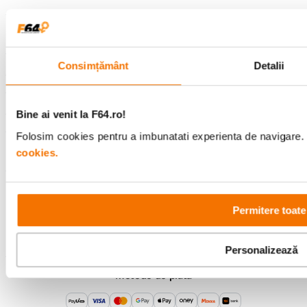
Comenzi si livrare
Consimțământ
Detalii
Suport
Service si garantii
Bine ai venit la F64.ro!
Folosim cookies pentru a imbunatati experienta de navigare. P
F64 Studio
cookies.
Urmareste-ne
Permitere toate
Personalizează
Metode de plata