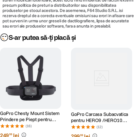
suferi modificari ulterioare, acest lucru fiind influentat de factori externi
precum politica de preturi a distribuitorilor sau disponibilitatea
produselor pe stocul acestora. De asemenea, F64 Studio S.R.L. isi
rezerva dreptul de a corecta eventuale omisiuni sau erori in afisare care
pot surveni in urma unor greseli de dactilografiere, lipsa de acuratete
sau erori ale produselor software, fara a anunta in prealabil.
S-ar putea să-ți placă și
GoPro Chesty Mount Sistem
GoPro Carcasa Subacvatica
Prindere pe Piept pentru
pentru HERO9 /HERO10
Camerele Video GoPro
/HERO11 Black/HERO12/
(16)
(12)
HERO13
249
lei
99
299
lei
99