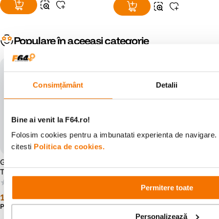
Populare în aceeași categorie
Godox Days
Consimțământ
Detalii
Bine ai venit la F64.ro!
Folosim cookies pentru a imbunatati experienta de navigare. 
citesti
Politica de cookies.
Godox GMB-01 Geanta de
Vanguard Supreme 27F
Transport Rigida
Geanta Foto Rigida cu Burete
Interior
(0)
(1)
Permitere toate
119
lei
00
507
lei
00
Preț anterior:
141
lei
00
Personalizează