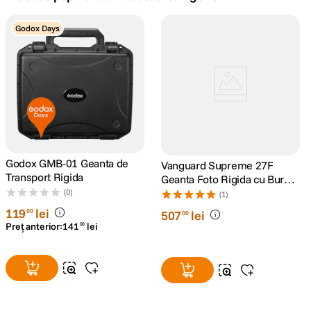
canon sx740 hs
Godox Days
5
.
lavaliera
6
.
card memorie
7
.
dji mic mini
8
.
dji osmo
Godox GMB-01 Geanta de
9
.
Vanguard Supreme 27F
Transport Rigida
Geanta Foto Rigida cu Burete
Interior
(0)
insta 360
(1)
10
.
119
lei
00
507
lei
00
Preț anterior:
141
lei
00