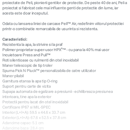
proiectate de Peli, pionierii gentilor de protectie. De peste 40 de ani, Peli a
proiectat si fabricat cele mai influente genti de protectie din lume, iar
acesta este doar inceputul.
Odata cu lansarea liniei de carcase Peli™ Air, redefinim viitorul protectiei
printr-o combinatie remarcabila de usurinta si rezistenta.
Caracteristici:
Rezistenta la apa, la strivire si la praf
Polimer proprietar super-usor HPX²™ - cu pana la 40% mai usor
Incuietoare Press and Pull™
Roti silentioase cu rulmenti din otel inoxidabil
Maner telescopic de tip troler
Spuma Pick N Pluck™ personalizabila de catre utilizator
Maner pliabil
Garnitura etansa la apa tip O-ring
Suport pentru carte de vizita
Supapa automata de egalizare a presiunii - echilibreaza presiunea
interioara, tine apa la exterior
Protectii pentru lacat din otel inoxidabil
Certificare IP67 si MIL-SPEC
Interior (L×l×A): 59.5 x 44.6 x 33.7 cm
Exterior (L×l×A): 67.6 x 52.5 x 37.8 cm
Adancime capac: 5.1 cm
Adancime baza: 28.4 cm