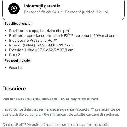
Informații garanție
Persoană fizică: 24 luni.
Persoană juridică: 12 luni.
Specificații cheie
Rezistenta la apa, la strivire si la praf
Polimer proprietar super-usor HPX²™ - cu pana la 40% mai usor
Incuietoare Press and Pull™
Interior (L×l×A): 59.5 x 44.6 x 33.7 cm
Exterior (L×l×A): 67.6 x 52.5 x 37.8 cm
Roti: 2
Pachetul include
Geanta
Descriere
Peli Air 1637 016370-0002-110E Troler Negru cu Burete
Faceti cunostinta cu cea mai usoara geanta Protector™ premium de pe
planeta. Este cu pana la 40% mai usoara decat alte carcase din polimer.
Carcasa Peli™ Air este prima dintr-o serie de inovatii remarcabile