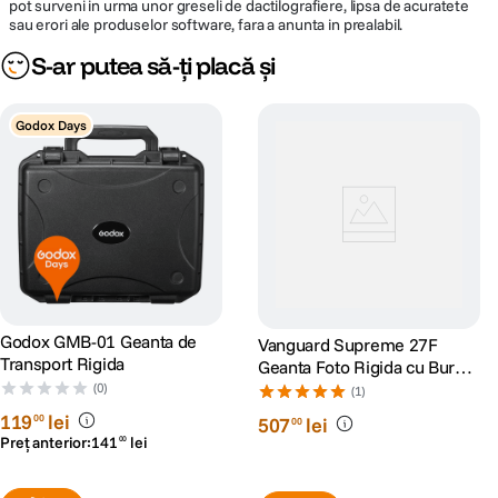
pot surveni in urma unor greseli de dactilografiere, lipsa de acuratete
sau erori ale produselor software, fara a anunta in prealabil.
S-ar putea să-ți placă și
Godox Days
Godox GMB-01 Geanta de
Vanguard Supreme 27F
Transport Rigida
Geanta Foto Rigida cu Burete
Interior
(0)
(1)
119
lei
00
507
lei
00
Preț anterior:
141
lei
00