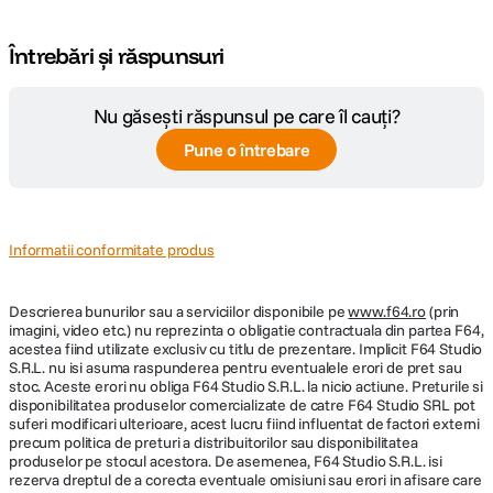
Întrebări și răspunsuri
Nu găsești răspunsul pe care îl cauți?
Pune o întrebare
Informatii conformitate produs
Descrierea bunurilor sau a serviciilor disponibile pe
www.f64.ro
(prin
imagini, video etc.) nu reprezinta o obligatie contractuala din partea F64,
acestea fiind utilizate exclusiv cu titlu de prezentare. Implicit F64 Studio
S.R.L. nu isi asuma raspunderea pentru eventualele erori de pret sau
stoc. Aceste erori nu obliga F64 Studio S.R.L. la nicio actiune. Preturile si
disponibilitatea produselor comercializate de catre F64 Studio SRL pot
suferi modificari ulterioare, acest lucru fiind influentat de factori externi
precum politica de preturi a distribuitorilor sau disponibilitatea
produselor pe stocul acestora. De asemenea, F64 Studio S.R.L. isi
rezerva dreptul de a corecta eventuale omisiuni sau erori in afisare care