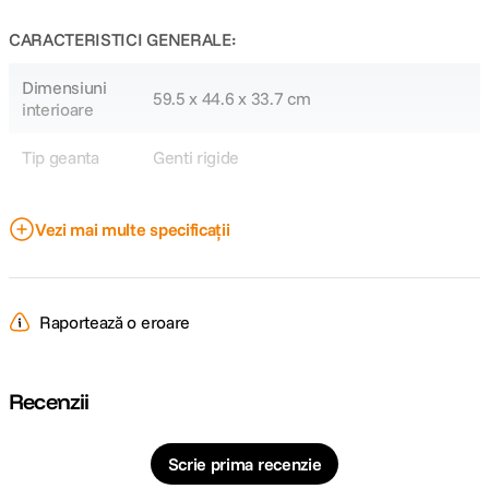
CARACTERISTICI GENERALE:
Dimensiuni
59.5 x 44.6 x 33.7 cm
interioare
Tip geanta
Genti rigide
DETALII PRODUCATOR
Vezi mai multe specificații
Cod producator
441637100
Raportează o eroare
Recenzii
Scrie prima recenzie