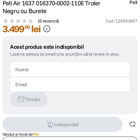
Peli Air 1637 016370-0002-110E Troler
Peli
Negru cu Burete
(
0 recenzii
)
Cod
:
125091697
3
.
499
lei
00
Acest produs este indisponibil
Lasă-ne adresa de email și te anunțăm când revine în stoc.
Trimite
Indisponibil
Vândut și livrat de
F64