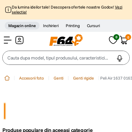
Da lumina ideilor tale! Descopera ofertele noastre Godox!
Vezi
selectia!
Magazin online
Inchirieri
Printing
Cursuri
0
0
Cont
Cauta dupa model, tipul produsului, caracteristici...
Top Cautari
Accesorii foto
Genti
Genti rigide
Peli Air 1637 01
canon g7x
1
.
trepied
2
.
trepied telefon
3
.
Produse populare din aceeasi categorie
peak design
4
.