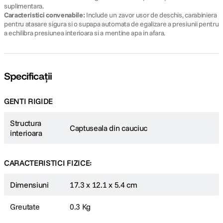
suplimentara.
Caracteristici convenabile:
Include un zavor usor de deschis, carabiniera
pentru atasare sigura si o supapa automata de egalizare a presiunii pentru
a echilibra presiunea interioara si a mentine apa in afara.
Specificații
GENTI RIGIDE
Structura
Captuseala din cauciuc
interioara
CARACTERISTICI FIZICE:
Dimensiuni
17.3 x 12.1 x 5.4 cm
Greutate
0.3 Kg