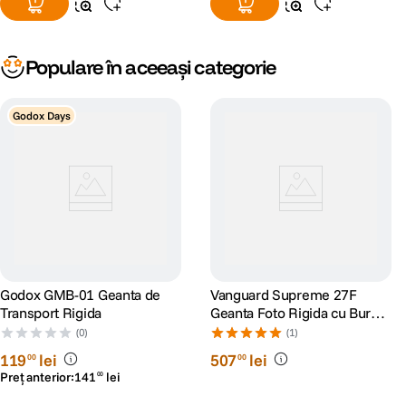
Populare în aceeași categorie
Godox Days
Godox GMB-01 Geanta de
Vanguard Supreme 27F
Transport Rigida
Geanta Foto Rigida cu Burete
Interior
(0)
(1)
119
lei
507
lei
00
00
Preț anterior:
141
lei
00