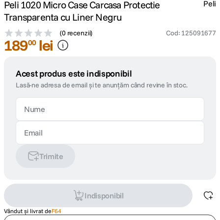
Peli 1020 Micro Case Carcasa Protectie
Peli
Transparenta cu Liner Negru
(
0 recenzii
)
Cod
:
125091677
189
lei
00
Acest produs este indisponibil
Lasă-ne adresa de email și te anunțăm când revine în stoc.
Trimite
Indisponibil
Vândut și livrat de
F64