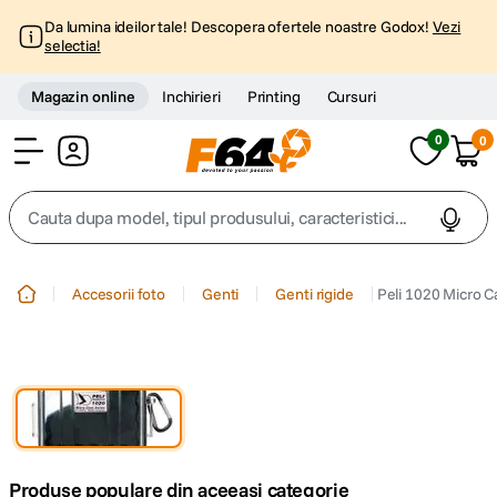
Da lumina ideilor tale! Descopera ofertele noastre Godox!
Vezi
selectia!
Magazin online
Inchirieri
Printing
Cursuri
0
0
Cont
Cauta dupa model, tipul produsului, caracteristici...
Top Cautari
Accesorii foto
Genti
Genti rigide
Peli 1020 Micro C
canon g7x
1
.
trepied
2
.
trepied telefon
3
.
Produse populare din aceeasi categorie
peak design
4
.