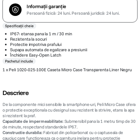
Informații garanție
Persoană fizică: 24 luni.
Persoană juridică: 24 luni.
Specificații cheie
IP67: etansa pana la 1 m / 30 min
Rezistenta la socuri
Protectie impotriva prafului
Supapa automata de egalizare a presiunii
Închidere Easy-Open Latch
Pachetul include
1 x Peli 1020-025-100E Caseta Micro Case Transparenta Liner Negru
Descriere
De la componente mici sensibile la smartphone-uri, Peli Micro Case ofera
o protectie exceptionala cu designul sau rezistent la strivire, etans la apa
si rezistent la praf.
Capacitate de impermeabilitate:
Submersibil pana la 1 metru timp de 30
de minute, respectand standardele IP67.
Constructie durabila:
Fabricat din policarbonat cu o captuseala de
cauciuc care functioneaza ca o garnitura inelara pentru protectie