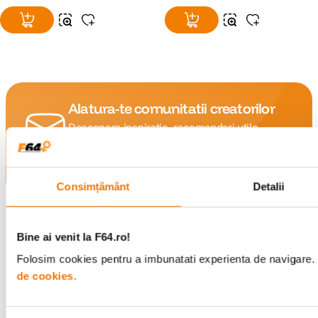
Alatura-te comunitatii creatorilor
Descopera inspiratie, recomandari utile,
ghiduri foto-video si oferte pregatite special
pentru tine.
Consimțământ
Detalii
Consultanta
Livrare gratuita pe
specializata
499lei
Bine ai venit la F64.ro!
Folosim cookies pentru a imbunatati experienta de navigare. P
de cookies.
Comenzi si livrare