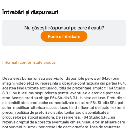
Întrebări și răspunsuri
Nu găsești răspunsul pe care îl cauți?
Pune o întrebare
Informatii conformitate produs
Descrierea bunurilor sau a serviciilor disponibile pe
www.f64.ro
(prin
imagini, video etc.) nu reprezinta o obligatie contractuala din partea F64,
acestea fiind utilizate exclusiv cu titlu de prezentare. Implicit F64 Studio
S.R.L. nu isi asuma raspunderea pentru eventualele erori de pret sau
stoc. Aceste erori nu obliga F64 Studio S.R.L. la nicio actiune. Preturile si
disponibilitatea produselor comercializate de catre F64 Studio SRL pot
suferi modificari ulterioare, acest lucru fiind influentat de factori externi
precum politica de preturi a distribuitorilor sau disponibilitatea
produselor pe stocul acestora. De asemenea, F64 Studio S.R.L. isi
rezerva dreptul de a corecta eventuale omisiuni sau erori in afisare care
pot surveni in urma unor greseli de dactilografiere, lipsa de acuratete