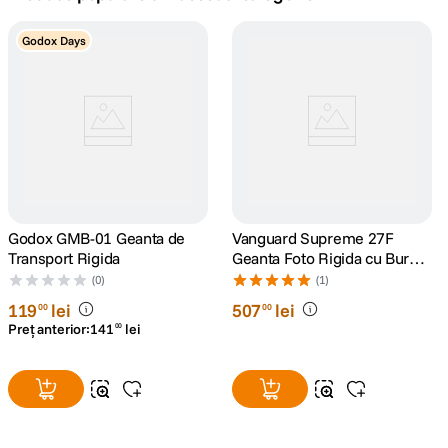
canon sx740 hs
Godox Days
5
.
lavaliera
6
.
card memorie
7
.
ulanzi
8
.
insta 360
Godox GMB-01 Geanta de
9
.
Vanguard Supreme 27F
Transport Rigida
Geanta Foto Rigida cu Burete
Interior
godox
(0)
(1)
10
.
119
lei
507
lei
00
00
Preț anterior:
141
lei
00