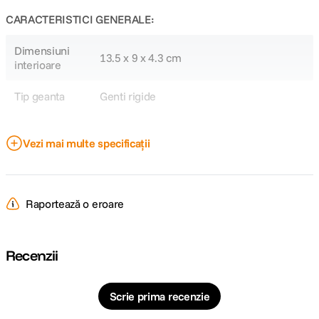
CARACTERISTICI GENERALE:
Dimensiuni
13.5 x 9 x 4.3 cm
interioare
Tip geanta
Genti rigide
DETALII PRODUCATOR
Vezi mai multe specificații
Cod producator
1020-025-100E
Raportează o eroare
Recenzii
Scrie prima recenzie