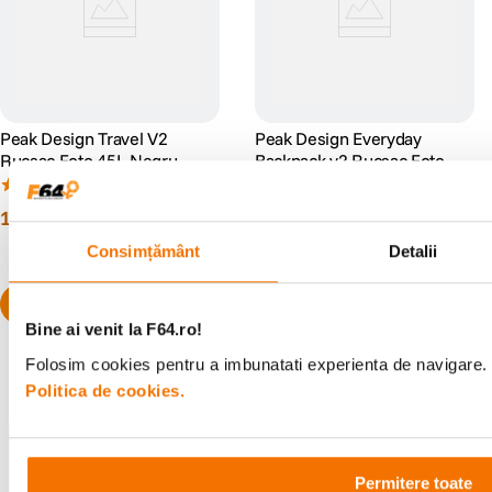
Peak Design Travel V2
Peak Design Everyday
Rucsac Foto 45L Negru
Backpack v2 Rucsac Foto
30L Negru
(1)
(0)
1
.
677
lei
1
.
677
lei
00
00
Consimțământ
Detalii
Bine ai venit la F64.ro!
Folosim cookies pentru a imbunatati experienta de navigare. P
Politica de cookies.
Alatura-te comunitatii creatorilor
Descopera inspiratie, recomandari utile,
Permitere toate