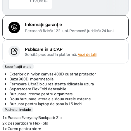
1.199,00 lei
Informații garanție
Persoană fizică: 122 luni.
Persoană juridică: 24 luni.
Publicare în SICAP
Solicită produsul în platformă.
Vezi detalii
Specificații cheie
Exterior din nylon canvas 400D cu strat protector
Baza 900D impermeabila
Fermoare UltraZip cu rezistenta ridicata la uzura
Separatoare FlexFold detasabile
Buzunare interne pentru organizare
Doua buzunare laterale si doua curele externe
Buzunar pentru laptop de pana la 15 inchi
Pachetul include
1x Rucsac Everyday Backpack Zip
2x Despartitoare FlexFold
1x Curea pentru stern