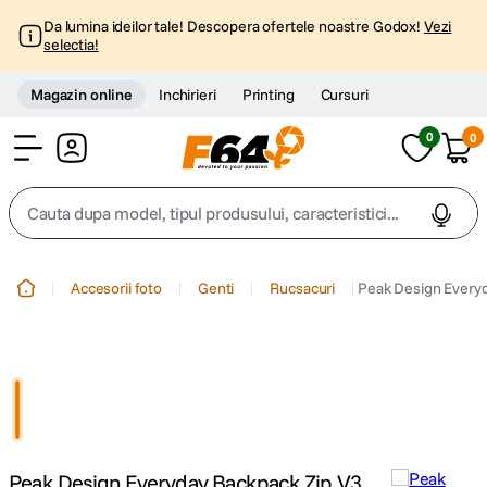
Da lumina ideilor tale! Descopera ofertele noastre Godox!
Vezi
selectia!
Magazin online
Inchirieri
Printing
Cursuri
0
0
Cont
Cauta dupa model, tipul produsului, caracteristici...
Top Cautari
Accesorii foto
Genti
Rucsacuri
Peak Design Everyd
canon g7x
1
.
trepied
2
.
trepied telefon
3
.
Peak Design Everyday Backpack Zip V3
peak design
4
.