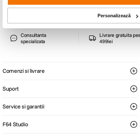
ghiduri foto-video si oferte pregatite special
pentru tine.
Personalizează
Consultanta
Livrare gratuita pe
specializata
499lei
Comenzi si livrare
Suport
Service si garantii
F64 Studio