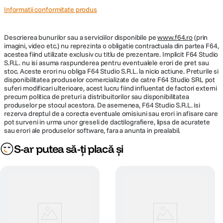
Informatii conformitate produs
Descrierea bunurilor sau a serviciilor disponibile pe
www.f64.ro
(prin
imagini, video etc.) nu reprezinta o obligatie contractuala din partea F64,
acestea fiind utilizate exclusiv cu titlu de prezentare. Implicit F64 Studio
S.R.L. nu isi asuma raspunderea pentru eventualele erori de pret sau
stoc. Aceste erori nu obliga F64 Studio S.R.L. la nicio actiune. Preturile si
disponibilitatea produselor comercializate de catre F64 Studio SRL pot
suferi modificari ulterioare, acest lucru fiind influentat de factori externi
precum politica de preturi a distribuitorilor sau disponibilitatea
produselor pe stocul acestora. De asemenea, F64 Studio S.R.L. isi
rezerva dreptul de a corecta eventuale omisiuni sau erori in afisare care
pot surveni in urma unor greseli de dactilografiere, lipsa de acuratete
sau erori ale produselor software, fara a anunta in prealabil.
S-ar putea să-ți placă și