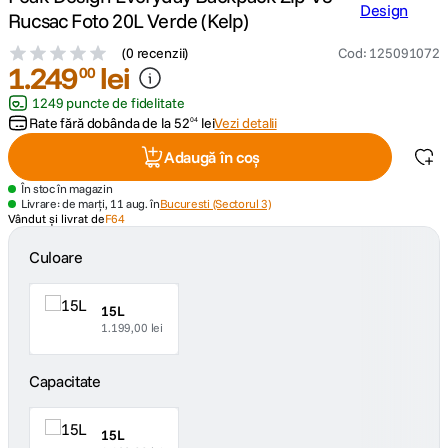
Rucsac Foto 20L Verde (Kelp)
canon sx740 hs
5
.
(
0 recenzii
)
Cod
:
125091072
1
.
249
lei
00
lavaliera
6
.
1249 puncte de fidelitate
Rate fără dobânda de la
52
lei
Vezi detalii
04
card memorie
7
.
Adaugă în coș
ulanzi
8
.
În stoc în magazin
Livrare: de marți, 11 aug. în
Bucuresti (Sectorul 3)
Vândut și livrat de
F64
insta 360
9
.
Culoare
godox
10
.
15L
1.199,00 lei
Capacitate
15L