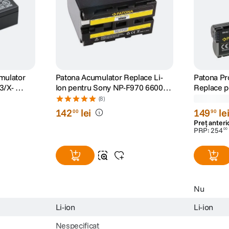
mulator
Patona Acumulator Replace Li-
Patona Pr
T3/X-
Ion pentru Sony NP-F970 6600
Replace p
mAh 7.2V
Nikon Z5
(8)
142
lei
149
le
00
90
Preț anteri
PRP:
254
00
Nu
Li-ion
Li-ion
Nespecificat