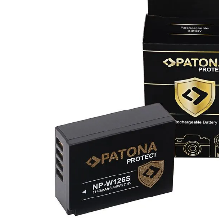
lavaliera
6
.
card memorie
7
.
dji mic mini
8
.
dji osmo
9
.
insta 360
10
.