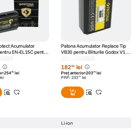
otect Acumulator
Patona Acumulator Replace Tip
entru EN-EL15C pentru
VB30 pentru Bliturile Godox V1
 Z6 Z7 2600mAh
Pro/V1/V860III cu USB-C
(4)
(0)
i
182
lei
90
or:
254
lei
Preț anterior:
203
lei
00
00
lei
PRP:
203
lei
00
Li-ion