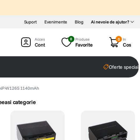
Suport
Evenimente
Blog
Ai nevoie de ajutor?
0
Produse
0
In
Cont
Favorite
Cos
Oferte special
ilm NP-W126S 1140mAh
eeasi categorie