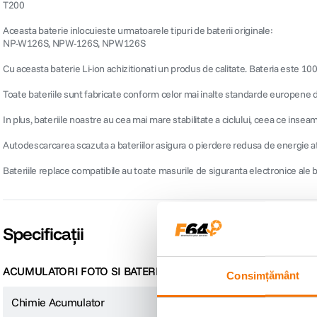
T200
Aceasta baterie inlocuieste urmatoarele tipuri de baterii originale:
NP-W126S, NPW-126S, NPW126S
Cu aceasta baterie Li-ion achizitionati un produs de calitate. Bateria este 100
Toate bateriile sunt fabricate conform celor mai inalte standarde europene de 
In plus, bateriile noastre au cea mai mare stabilitate a ciclului, ceea ce ins
Autodescarcarea scazuta a bateriilor asigura o pierdere redusa de energie at
Bateriile replace compatibile au toate masurile de siguranta electronice ale bate
Specificații
ACUMULATORI FOTO SI BATERII
Consimțământ
Chimie Acumulator
Li-ion