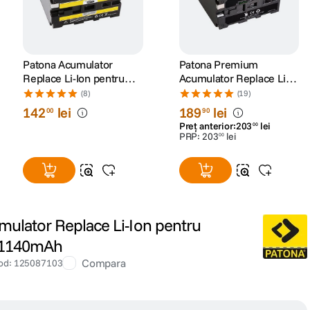
Patona Acumulator
Patona Premium
Replace Li-Ion pentru
Acumulator Replace Li-
Sony NP-F970 6600 mAh
Ion pentru Sony NP-F970
(8)
(19)
7.2V
7800mAh 7.2V
142
lei
189
lei
00
90
Preț anterior:
203
lei
00
PRP:
203
lei
00
mulator Replace Li-Ion pentru
 1140mAh
Compara
od
:
125087103