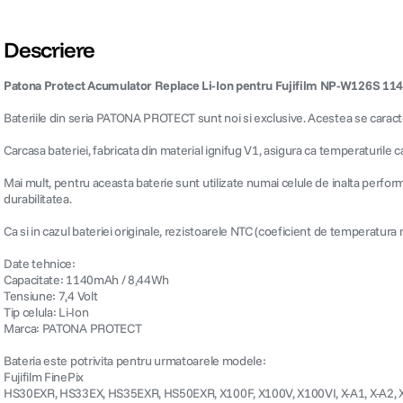
Descriere
Patona Protect Acumulator Replace Li-Ion pentru Fujifilm NP-W126S 1
Bateriile din seria PATONA PROTECT sunt noi si exclusive. Acestea se caracter
Carcasa bateriei, fabricata din material ignifug V1, asigura ca temperaturile 
Mai mult, pentru aceasta baterie sunt utilizate numai celule de inalta perf
durabilitatea.
Ca si in cazul bateriei originale, rezistoarele NTC (coeficient de temperatura 
Date tehnice:
Capacitate: 1140mAh / 8,44Wh
Tensiune: 7,4 Volt
Tip celula: Li-Ion
Marca: PATONA PROTECT
Bateria este potrivita pentru urmatoarele modele:
Fujifilm FinePix
HS30EXR, HS33EX, HS35EXR, HS50EXR, X100F, X100V, X100VI, X-A1, X-A2, X-A3, X-A5