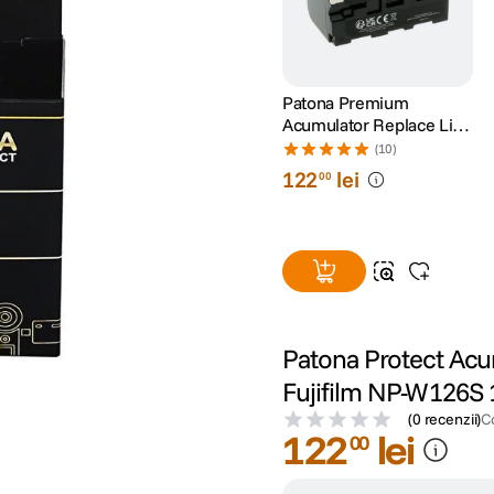
Patona Premium
Acumulator Replace Li-
Ion pentru Sony NP-F750
(10)
5200mAh 7.4V
122
lei
00
Patona Protect Acu
Fujifilm NP-W126S
(
0 recenzii
)
C
122
lei
00