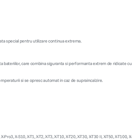
ata special pentru utilizare continua extrema.
 bateriilor, care combina siguranta si performanta extrem de ridicate cu
temperaturii si se opresc automat in caz de supraincalzire.
3, X-S10, X-T1, X-T2, X-T3, X-T10, X-T20, X-T30, X-T30 II, X-T50, X-T100, X-