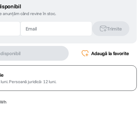
isponibil
te anunțăm când revine în stoc.
Trimite
ndisponibil
Adaugă la favorite
ie
luni.
Persoană juridică: 12 luni.
44Wh