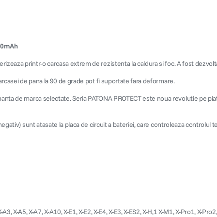
140mAh
izeaza printr-o carcasa extrem de rezistenta la caldura si foc. A fost dezvolt
carcasei de pana la 90 de grade pot fi suportate fara deformare.
ormanta de marca selectate. Seria PATONA PROTECT este noua revolutie pe piata
negativ) sunt atasate la placa de circuit a bateriei, care controleaza controlul 
, X-A7, X-A10, X-E1, X-E2, X-E4, X-E3, X-ES2, X-H,1 X-M1, X-Pro1, X-Pro2, X-Pro