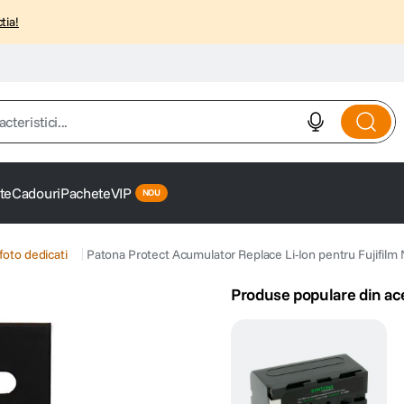
tia!
istici...
te
Cadouri
Pachete
VIP
foto dedicati
Patona Protect Acumulator Replace Li-Ion pentru Fujif
Produse populare din ac