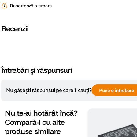
Cod producator
12795
Raportează o eroare
Recenzii
Întrebări și răspunsuri
Nu găsești răspunsul pe care îl cauți?
Pune o întrebare
Nu te-ai hotărât încă?
Compară-l cu alte
produse similare