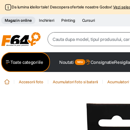
Da lumina ideilor tale! Descopera ofertele noastre Godox!
Vezi selec
Magazin online
Inchirieri
Printing
Cursuri
Cauta dupa model, tipul produsului, caracter
Top Cautari
Toate categoriile
Noutati
Consignatie
Resigila
canon g7x
1
.
Accesorii foto
Acumulatori foto si baterii
Acumulatori 
trepied
2
.
trepied telefon
3
.
peak design
4
.
canon sx740 hs
5
.