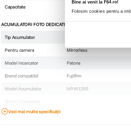
Bine ai venit la F64.ro!
Capacitate
1140 mAh
Folosim cookies pentru a imbu
ACUMULATORI FOTO DEDICATI
Tip Acumulator
Foto
Pentru camera
Mirrorless
Model incarcator
Patona
Brand compatibil
Fujifilm
Model Acumulator
NP-W126S
Model Compatibil
-
Vezi mai multe specificații
DETALII PRODUCATOR