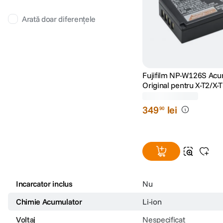
Arată doar diferențele
Fujifilm NP-W126S Acu
Original pentru X-T2/X-
Pro2/X100VI
(7)
349
lei
90
Incarcator inclus
Nu
Chimie Acumulator
Li-ion
Voltaj
Nespecificat