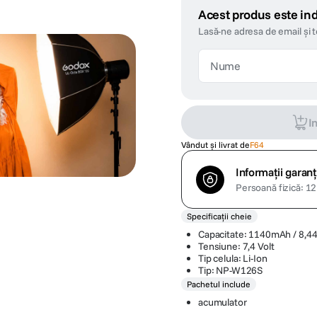
Acest produs este ind
Lasă-ne adresa de email și 
I
Vândut și livrat de
F64
Informații garanț
Persoană fizică: 12 
Specificații cheie
Capacitate: 1140mAh / 8,
Tensiune: 7,4 Volt
Tip celula: Li-Ion
Tip: NP-W126S
Pachetul include
acumulator