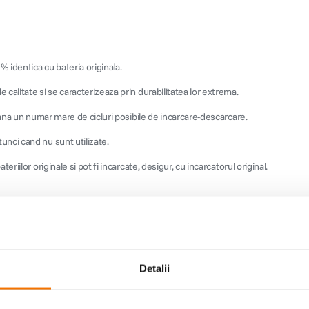
% identica cu bateria originala.
calitate si se caracterizeaza prin durabilitatea lor extrema.
eamna un numar mare de cicluri posibile de incarcare-descarcare.
unci cand nu sunt utilizate.
riilor originale si pot fi incarcate, desigur, cu incarcatorul original.
Detalii