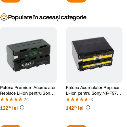
Populare în aceeași categorie
Patona Premium Acumulator
Patona Acumulator Replace
Replace Li-Ion pentru Sony
Li-Ion pentru Sony NP-F970
NP-F750 5200mAh 7.4V
6600 mAh 7.2V
(10)
(8)
122
lei
142
lei
00
00