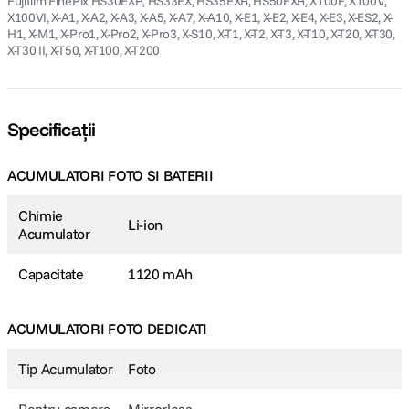
Fujifilm FinePix HS30EXR, HS33EX, HS35EXR, HS50EXR, X100F, X100V,
X100VI, X-A1, X-A2, X-A3, X-A5, X-A7, X-A10, X-E1, X-E2, X-E4, X-E3, X-ES2, X-
H1, X-M1, X-Pro1, X-Pro2, X-Pro3, X-S10, X-T1, X-T2, X-T3, X-T10, X-T20, X-T30,
X-T30 II, X-T50, X-T100, X-T200
Specificații
ACUMULATORI FOTO SI BATERII
Chimie
Li-ion
Acumulator
Capacitate
1120 mAh
ACUMULATORI FOTO DEDICATI
Tip Acumulator
Foto