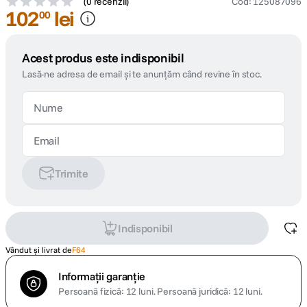
(
0 recenzii
)
Cod
:
125087096
102
lei
00
Acest produs este indisponibil
Lasă-ne adresa de email și te anunțăm când revine în stoc.
Trimite
Indisponibil
Vândut și livrat de
F64
Informații garanție
Persoană fizică: 12 luni.
Persoană juridică: 12 luni.