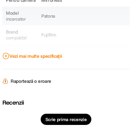
Pentru camera
Mirrorless
Model
Patona
incarcator
Brand
Fujifilm
compatibil
Model
NP-W126
Vezi mai multe specificații
Acumulator
Model
-
Compatibil
Raportează o eroare
DETALII PRODUCATOR
Recenzii
Cod producator
1279
Scrie prima recenzie