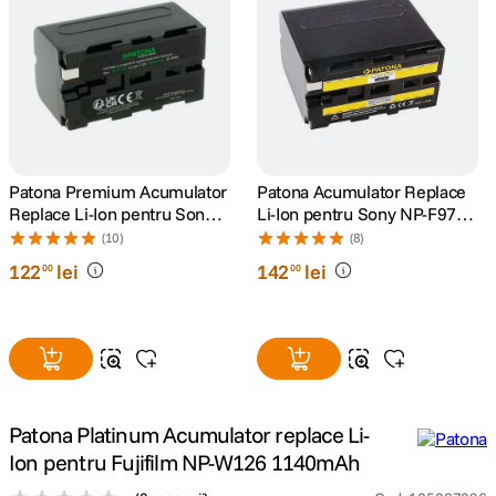
canon sx740 hs
5
.
lavaliera
6
.
sony fx
7
.
Patona Premium Acumulator
Patona Acumulator Replace
card memorie
8
.
Replace Li-Ion pentru Sony
Li-Ion pentru Sony NP-F970
NP-F750 5200mAh 7.4V
6600 mAh 7.2V
(10)
(8)
dji mic mini
9
.
122
lei
142
lei
00
00
dji osmo
10
.
Patona Platinum Acumulator replace Li-
Ion pentru Fujifilm NP-W126 1140mAh