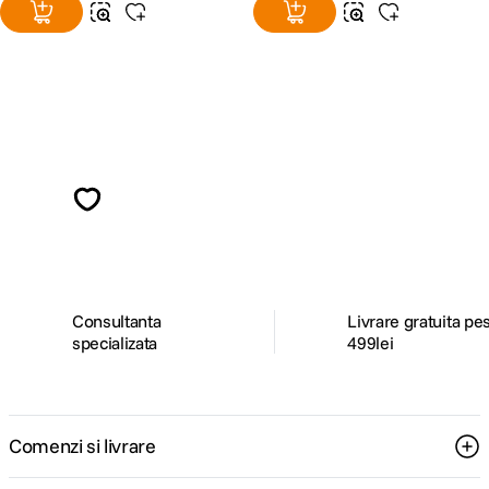
Alatura-te comunitatii creatorilor
Descopera inspiratie, recomandari utile,
ghiduri foto-video si oferte pregatite special
pentru tine.
Consultanta
Livrare gratuita pe
specializata
499lei
Comenzi si livrare