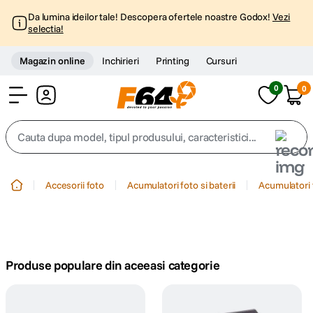
Da lumina ideilor tale! Descopera ofertele noastre Godox!
Vezi
selectia!
Magazin online
Inchirieri
Printing
Cursuri
0
0
Cont
Cauta dupa model, tipul produsului, caracteristici...
Top Cautari
Accesorii foto
Acumulatori foto si baterii
Acumulatori 
canon g7x
1
.
trepied
2
.
Produse populare din aceeasi categorie
trepied telefon
3
.
peak design
4
.