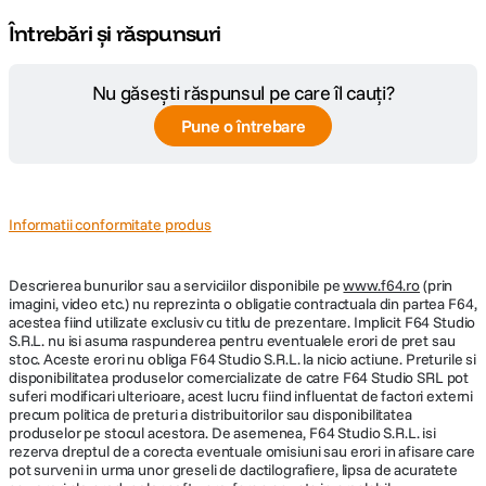
Întrebări și răspunsuri
Nu găsești răspunsul pe care îl cauți?
Pune o întrebare
Informatii conformitate produs
Descrierea bunurilor sau a serviciilor disponibile pe
www.f64.ro
(prin
imagini, video etc.) nu reprezinta o obligatie contractuala din partea F64,
acestea fiind utilizate exclusiv cu titlu de prezentare. Implicit F64 Studio
S.R.L. nu isi asuma raspunderea pentru eventualele erori de pret sau
stoc. Aceste erori nu obliga F64 Studio S.R.L. la nicio actiune. Preturile si
disponibilitatea produselor comercializate de catre F64 Studio SRL pot
suferi modificari ulterioare, acest lucru fiind influentat de factori externi
precum politica de preturi a distribuitorilor sau disponibilitatea
produselor pe stocul acestora. De asemenea, F64 Studio S.R.L. isi
rezerva dreptul de a corecta eventuale omisiuni sau erori in afisare care
pot surveni in urma unor greseli de dactilografiere, lipsa de acuratete