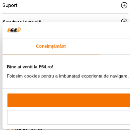
Suport
Service si garantii
F64 Studio
Consimțământ
Urmareste-ne
Bine ai venit la F64.ro!
Folosim cookies pentru a imbunatati experienta de navigare. P
Metode de plata
Comenzi si suport
+40 21 270 0050
Program de lucru