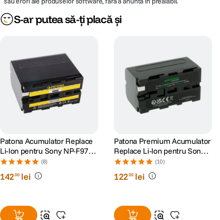
sau erori ale produselor software, fara a anunta in prealabil.
S-ar putea să-ți placă și
Patona Acumulator Replace
Patona Premium Acumulator
Li-Ion pentru Sony NP-F970
Replace Li-Ion pentru Sony
6600 mAh 7.2V
NP-F750 5200mAh 7.4V
(8)
(10)
142
lei
122
lei
00
00