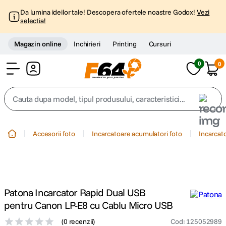
Da lumina ideilor tale! Descopera ofertele noastre Godox!
Vezi
selectia!
Magazin online
Inchirieri
Printing
Cursuri
0
0
Cont
Cauta dupa model, tipul produsului, caracteristici...
Top Cautari
Accesorii foto
Incarcatoare acumulatori foto
Incarcat
canon g7x
1
.
trepied
2
.
Patona Incarcator Rapid Dual USB
trepied telefon
3
.
pentru Canon LP-E8 cu Cablu Micro USB
(
0 recenzii
)
Cod
:
125052989
peak design
4
.