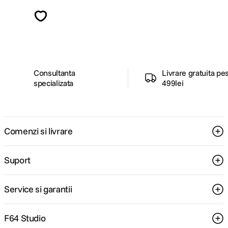
Descopera inspiratie, recomandari utile,
ghiduri foto-video si oferte pregatite special
pentru tine.
Consultanta
Livrare gratuita pe
specializata
499lei
Comenzi si livrare
Suport
Service si garantii
F64 Studio