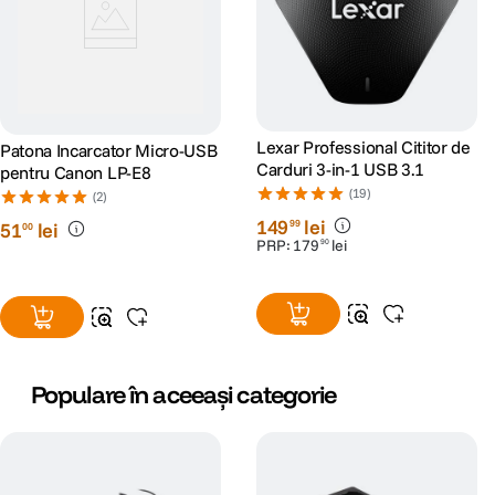
Lexar Professional Cititor de
Patona Incarcator Micro-USB
Carduri 3-in-1 USB 3.1
pentru Canon LP-E8
(19)
(2)
149
lei
99
51
lei
00
PRP:
179
lei
90
Populare în aceeași categorie