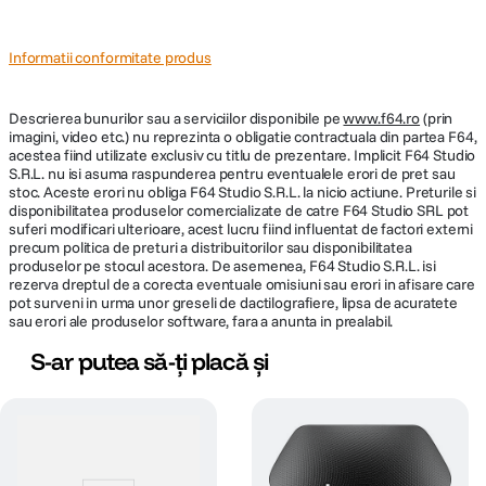
Informatii conformitate produs
Descrierea bunurilor sau a serviciilor disponibile pe
www.f64.ro
(prin
imagini, video etc.) nu reprezinta o obligatie contractuala din partea F64,
acestea fiind utilizate exclusiv cu titlu de prezentare. Implicit F64 Studio
S.R.L. nu isi asuma raspunderea pentru eventualele erori de pret sau
stoc. Aceste erori nu obliga F64 Studio S.R.L. la nicio actiune. Preturile si
disponibilitatea produselor comercializate de catre F64 Studio SRL pot
suferi modificari ulterioare, acest lucru fiind influentat de factori externi
precum politica de preturi a distribuitorilor sau disponibilitatea
produselor pe stocul acestora. De asemenea, F64 Studio S.R.L. isi
rezerva dreptul de a corecta eventuale omisiuni sau erori in afisare care
pot surveni in urma unor greseli de dactilografiere, lipsa de acuratete
sau erori ale produselor software, fara a anunta in prealabil.
S-ar putea să-ți placă și