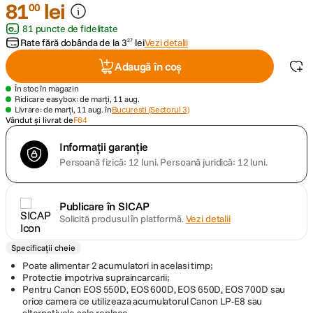
81
lei
00
81 puncte de fidelitate
canon sx740 hs
5
.
Rate fără dobânda de la
3
lei
Vezi detalii
37
lavaliera
6
.
Adaugă în coș
În stoc în magazin
card memorie
7
.
Ridicare easybox: de marți, 11 aug.
Livrare: de marți, 11 aug. în
Bucuresti (Sectorul 3)
Vândut și livrat de
F64
dji mic mini
8
.
Informații garanție
Persoană fizică: 12 luni.
Persoană juridică: 12 luni.
dji osmo
9
.
insta 360
10
.
Publicare în SICAP
Solicită produsul în platformă.
Vezi detalii
Specificații cheie
Poate alimentar 2 acumulatori in acelasi timp;
Protectie impotriva supraincarcarii;
Pentru Canon EOS 550D, EOS 600D, EOS 650D, EOS 700D sau
orice camera ce utilizeaza acumulatorul Canon LP-E8 sau