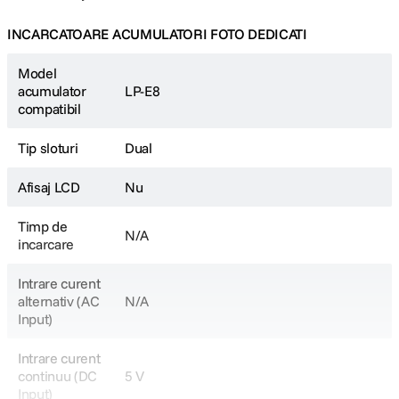
INCARCATOARE ACUMULATORI FOTO DEDICATI
Model
acumulator
LP-E8
compatibil
Tip sloturi
Dual
Afisaj LCD
Nu
Timp de
N/A
incarcare
Intrare curent
alternativ (AC
N/A
Input)
Intrare curent
continuu (DC
5 V
Input)