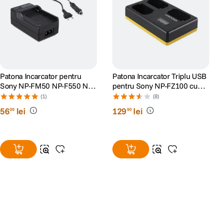
Patona Incarcator pentru
Patona Incarcator Triplu USB
Sony NP-FM50 NP-F550 NP-
pentru Sony NP-FZ100 cu
F750 NP-F970
Cablu tip C 8.4V
(1)
(8)
56
lei
129
lei
00
90
Alatura-te comunitatii creatorilor