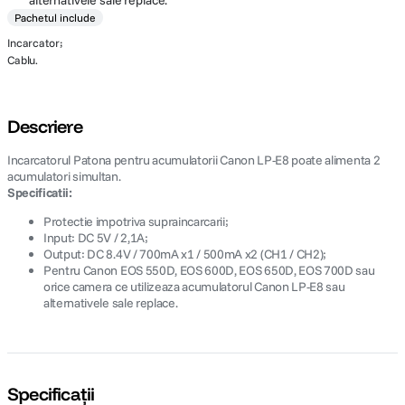
alternativele sale replace.
Pachetul include
Incarcator;
Cablu.
Descriere
Incarcatorul Patona pentru acumulatorii Canon LP-E8 poate alimenta 2
acumulatori simultan.
Specificatii:
Protectie impotriva supraincarcarii;
Input: DC 5V / 2,1A;
Output: DC 8.4V / 700mA x1 / 500mA x2 (CH1 / CH2);
Pentru Canon EOS 550D, EOS 600D, EOS 650D, EOS 700D sau
orice camera ce utilizeaza acumulatorul Canon LP-E8 sau
alternativele sale replace.
Specificații