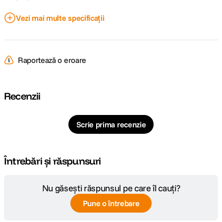
Vezi mai multe specificații
Port USB
Da
Curent iesire
DC 8.4V / 700mA x1 / 500mA x2 (CH1 /
USB
CH2)
Raportează o eroare
CARACTERISTICI FIZICE:
Recenzii
Dimensiuni
11,5 x 7 x 1,9 cm
Scrie prima recenzie
DETALII PRODUCATOR
Cod producator
1967
Întrebări și răspunsuri
Nu găsești răspunsul pe care îl cauți?
Pune o întrebare