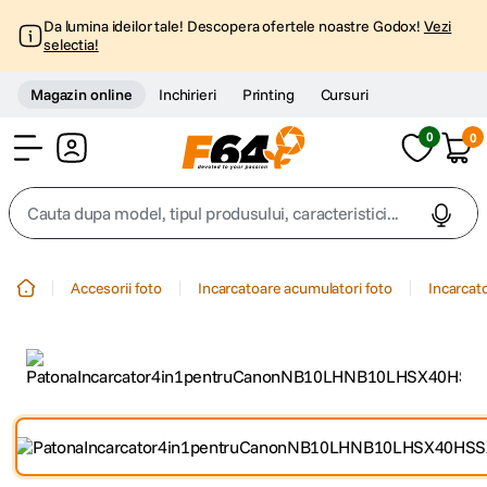
Da lumina ideilor tale! Descopera ofertele noastre Godox!
Vezi
selectia!
Magazin online
Inchirieri
Printing
Cursuri
0
0
Cont
Cauta dupa model, tipul produsului, caracteristici...
Top Cautari
Accesorii foto
Incarcatoare acumulatori foto
Incarcat
canon g7x
1
.
trepied
2
.
trepied telefon
3
.
peak design
4
.