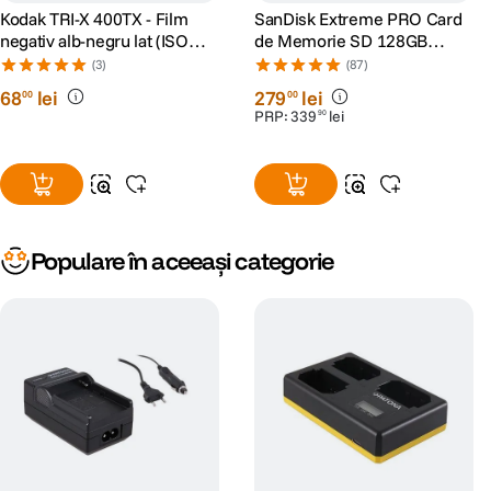
Kodak TRI-X 400TX - Film
SanDisk Extreme PRO Card
negativ alb-negru lat (ISO
de Memorie SD 128GB
400, 120)
SDXC UHS-I Class 10 U3 V30
(3)
(87)
+ 2 Ani RescuePRO Deluxe
68
lei
279
lei
00
00
PRP:
339
lei
90
Populare în aceeași categorie