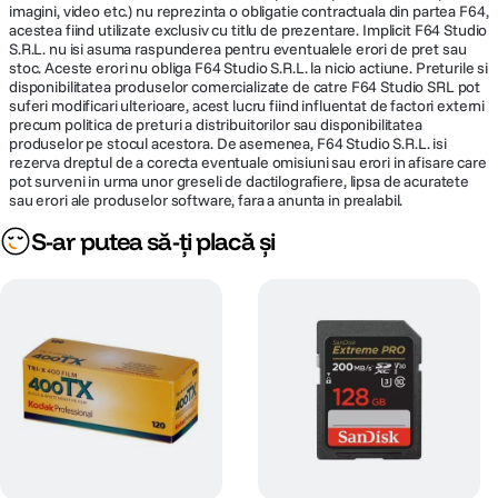
imagini, video etc.) nu reprezinta o obligatie contractuala din partea F64,
acestea fiind utilizate exclusiv cu titlu de prezentare. Implicit F64 Studio
S.R.L. nu isi asuma raspunderea pentru eventualele erori de pret sau
stoc. Aceste erori nu obliga F64 Studio S.R.L. la nicio actiune. Preturile si
disponibilitatea produselor comercializate de catre F64 Studio SRL pot
suferi modificari ulterioare, acest lucru fiind influentat de factori externi
precum politica de preturi a distribuitorilor sau disponibilitatea
produselor pe stocul acestora. De asemenea, F64 Studio S.R.L. isi
rezerva dreptul de a corecta eventuale omisiuni sau erori in afisare care
pot surveni in urma unor greseli de dactilografiere, lipsa de acuratete
sau erori ale produselor software, fara a anunta in prealabil.
S-ar putea să-ți placă și