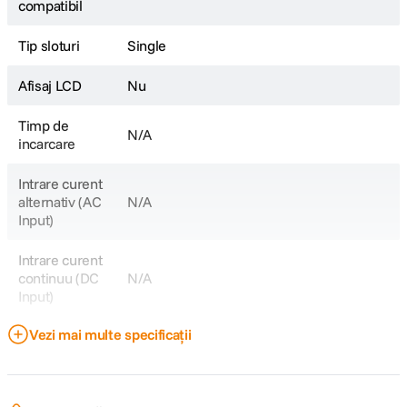
compatibil
Tip sloturi
Single
Afisaj LCD
Nu
Timp de
N/A
incarcare
Intrare curent
alternativ (AC
N/A
Input)
Intrare curent
continuu (DC
N/A
Input)
Vezi mai multe specificații
Port USB
Nu
DETALII PRODUCATOR