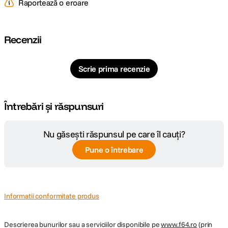
Raportează o eroare
Cod producator
5634
Recenzii
Scrie prima recenzie
Întrebări și răspunsuri
Nu găsești răspunsul pe care îl cauți?
Pune o întrebare
Informatii conformitate produs
Descrierea bunurilor sau a serviciilor disponibile pe
www.f64.ro
(prin