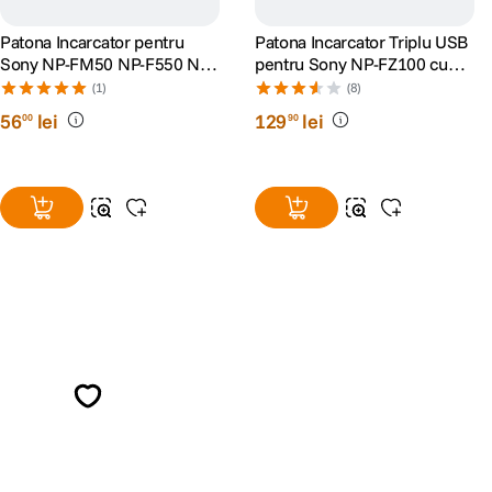
Patona Incarcator pentru
Patona Incarcator Triplu USB
Sony NP-FM50 NP-F550 NP-
pentru Sony NP-FZ100 cu
F750 NP-F970
Cablu tip C 8.4V
(1)
(8)
56
lei
129
lei
00
90
Alatura-te comunitatii creatorilor
Descopera inspiratie, recomandari utile,
ghiduri foto-video si oferte pregatite special
pentru tine.