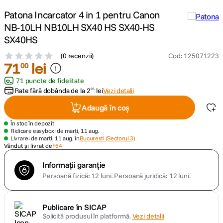
Patona Incarcator 4 in 1 pentru Canon
canon sx740 hs
5
.
NB-10LH NB10LH SX40 HS SX40-HS
SX40HS
lavaliera
6
.
(
0 recenzii
)
Cod
:
125071223
71
lei
00
card memorie
7
.
71 puncte de fidelitate
Rate fără dobânda de la
2
lei
Vezi detalii
95
dji mic mini
8
.
Adaugă în coș
dji osmo
9
.
În stoc în depozit
Ridicare easybox: de marți, 11 aug.
Livrare: de marți, 11 aug. în
Bucuresti (Sectorul 3)
insta 360
10
.
Vândut și livrat de
F64
Informații garanție
Persoană fizică: 12 luni.
Persoană juridică: 12 luni.
Publicare în SICAP
Solicită produsul în platformă.
Vezi detalii