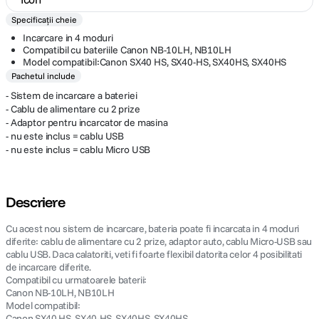
Specificații cheie
Incarcare in 4 moduri
Compatibil cu bateriile Canon NB-10LH, NB10LH
Model compatibil:Canon SX40 HS, SX40-HS, SX40HS, SX40HS
Pachetul include
- Sistem de incarcare a bateriei
- Cablu de alimentare cu 2 prize
- Adaptor pentru incarcator de masina
- nu este inclus = cablu USB
- nu este inclus = cablu Micro USB
Descriere
Cu acest nou sistem de incarcare, bateria poate fi incarcata in 4 moduri
diferite: cablu de alimentare cu 2 prize, adaptor auto, cablu Micro-USB sau
cablu USB. Daca calatoriti, veti fi foarte flexibil datorita celor 4 posibilitati
de incarcare diferite.
Compatibil cu urmatoarele baterii:
Canon NB-10LH, NB10LH
Model compatibil:
Canon SX40 HS, SX40-HS, SX40HS, SX40HS