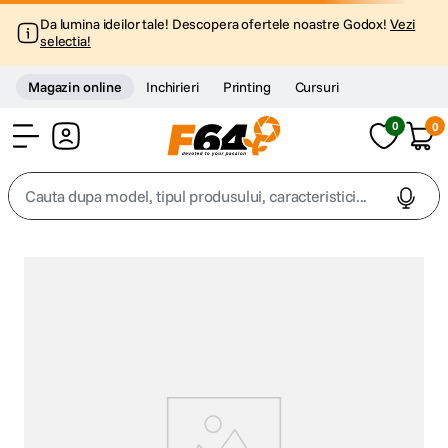
Da lumina ideilor tale! Descopera ofertele noastre Godox!
Vezi
selectia!
Magazin online
Inchirieri
Printing
Cursuri
0
0
Cont
Cauta dupa model, tipul produsului, caracteristici...
Top Cautari
canon g7x
1
.
trepied
2
.
trepied telefon
3
.
peak design
4
.