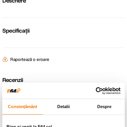
Descriere
Specificații
Raportează o eroare
Recenzii
Întrebări și răspunsuri
Consimțământ
Detalii
Despre
Nu găsești răspunsul pe care îl cauți?
Pune o întrebare
Bine ai venit la F64.ro!