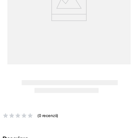
canon sx740 hs
5
.
lavaliera
6
.
card memorie
7
.
ulanzi
8
.
insta 360
9
.
godox
10
.
(
0 recenzii
)