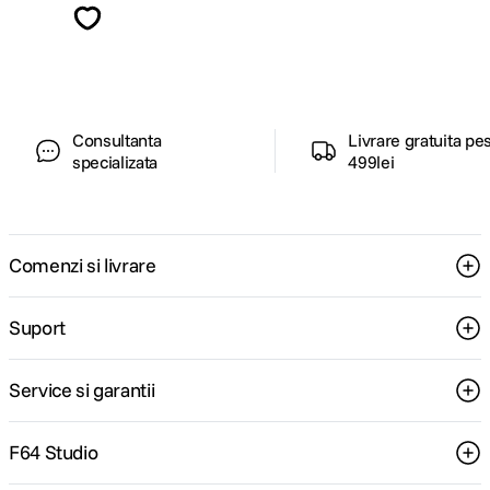
ghiduri foto-video si oferte pregatite special
pentru tine.
Consultanta
Livrare gratuita pe
specializata
499lei
Comenzi si livrare
Suport
Service si garantii
F64 Studio