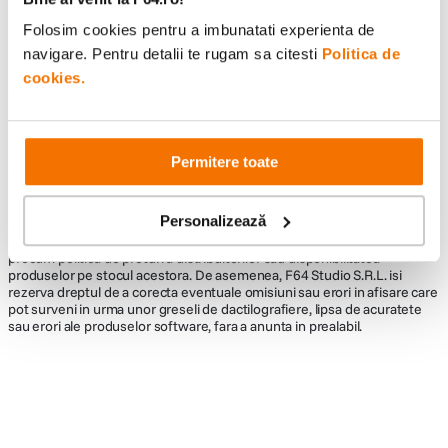
Folosim cookies pentru a imbunatati experienta de
navigare. Pentru detalii te rugam sa citesti
Politica de
cookies.
Informatii conformitate produs
Descrierea bunurilor sau a serviciilor disponibile pe
www.f64.ro
(prin
imagini, video etc.) nu reprezinta o obligatie contractuala din partea F64,
Permitere toate
acestea fiind utilizate exclusiv cu titlu de prezentare. Implicit F64 Studio
S.R.L. nu isi asuma raspunderea pentru eventualele erori de pret sau
stoc. Aceste erori nu obliga F64 Studio S.R.L. la nicio actiune. Preturile si
Personalizează
disponibilitatea produselor comercializate de catre F64 Studio SRL pot
suferi modificari ulterioare, acest lucru fiind influentat de factori externi
precum politica de preturi a distribuitorilor sau disponibilitatea
produselor pe stocul acestora. De asemenea, F64 Studio S.R.L. isi
rezerva dreptul de a corecta eventuale omisiuni sau erori in afisare care
pot surveni in urma unor greseli de dactilografiere, lipsa de acuratete
sau erori ale produselor software, fara a anunta in prealabil.
Alatura-te comunitatii creatorilor
Descopera inspiratie, recomandari utile,