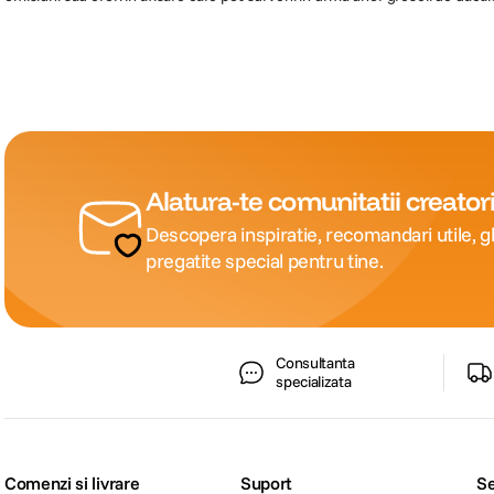
Alatura-te comunitatii creatori
Descopera inspiratie, recomandari utile, gh
pregatite special pentru tine.
Consultanta
specializata
Comenzi si livrare
Suport
Se