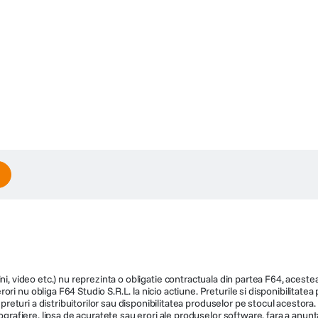
ni, video etc.) nu reprezinta o obligatie contractuala din partea F64, acestea 
ri nu obliga F64 Studio S.R.L. la nicio actiune. Preturile si disponibilitate
de preturi a distribuitorilor sau disponibilitatea produselor pe stocul acesto
ografiere, lipsa de acuratete sau erori ale produselor software, fara a anunta