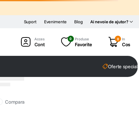
Suport
Evenimente
Blog
Ai nevoie de ajutor?
0
Produse
0
In
Cont
Favorite
Cos
Oferte special
Compara