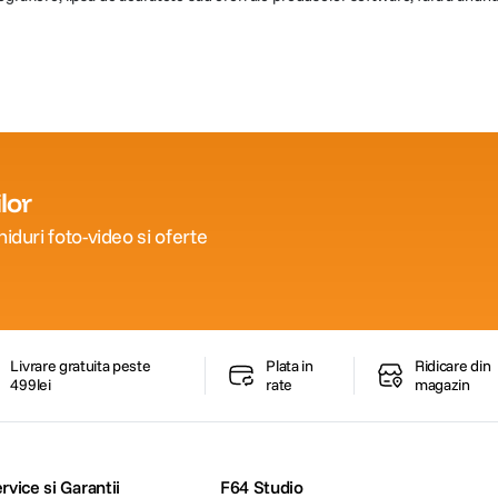
lor
iduri foto-video si oferte
Livrare gratuita peste
Plata in
Ridicare din
499lei
rate
magazin
rvice si Garantii
F64 Studio