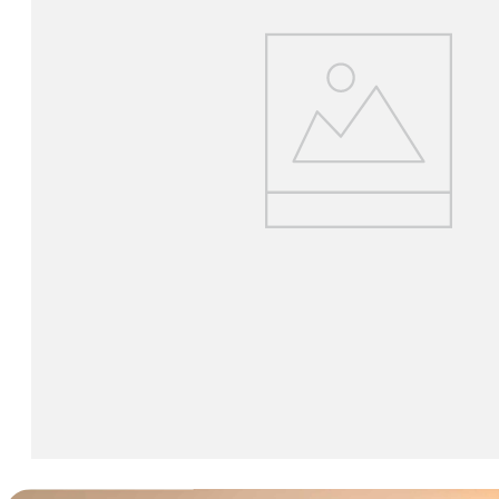
lavaliera
6
.
sony fx
7
.
card memorie
8
.
dji mic mini
9
.
dji osmo
10
.