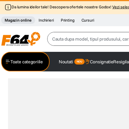
Da lumina ideilor tale! Descopera ofertele noastre Godox!
Vezi selec
Magazin online
Inchirieri
Printing
Cursuri
Cauta dupa model, tipul produsului, caracter
Top Cautari
Toate categoriile
Noutati
Consignatie
Resigila
canon g7x
1
.
trepied
2
.
trepied telefon
3
.
peak design
4
.
canon sx740 hs
5
.