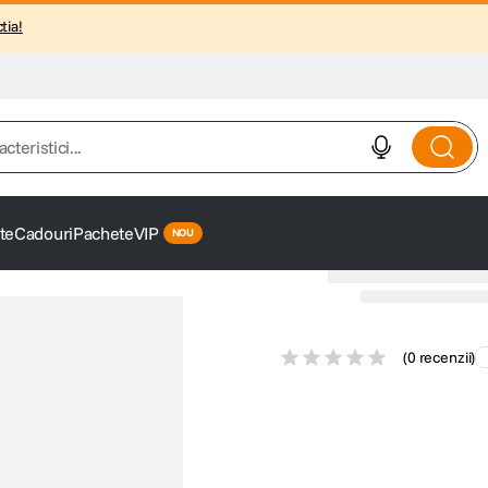
tia!
istici...
te
Cadouri
Pachete
VIP
(
0 recenzii
)