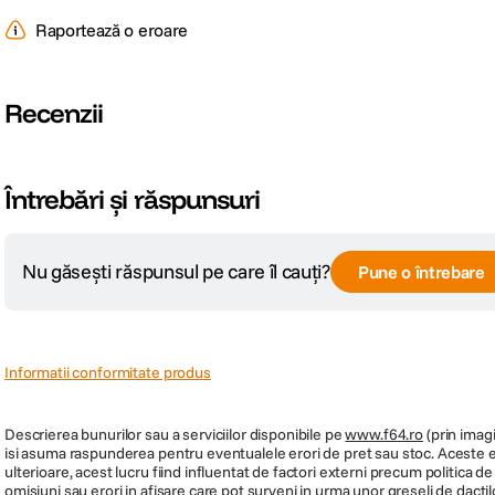
Raportează o eroare
Recenzii
Întrebări și răspunsuri
Nu găsești răspunsul pe care îl cauți?
Pune o întrebare
Informatii conformitate produs
Descrierea bunurilor sau a serviciilor disponibile pe
www.f64.ro
(prin imagi
isi asuma raspunderea pentru eventualele erori de pret sau stoc. Aceste ero
ulterioare, acest lucru fiind influentat de factori externi precum politica 
omisiuni sau erori in afisare care pot surveni in urma unor greseli de dactil