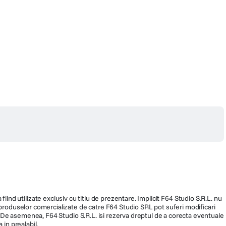
fiind utilizate exclusiv cu titlu de prezentare. Implicit F64 Studio S.R.L. nu
a produselor comercializate de catre F64 Studio SRL pot suferi modificari
ra. De asemenea, F64 Studio S.R.L. isi rezerva dreptul de a corecta eventuale
 in prealabil.