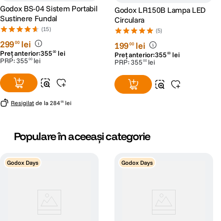
Godox BS-04 Sistem Portabil
Godox LR150B Lampa LED
Sustinere Fundal
Circulara
(15)
(5)
299
lei
00
199
lei
00
Preț anterior:
355
lei
00
Preț anterior:
355
lei
00
PRP:
355
lei
00
PRP:
355
lei
00
Resigilat
de la
284
lei
05
Populare în aceeași categorie
Godox Days
Godox Days