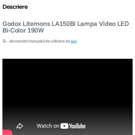
Descriere
canon sx740 hs
5
.
Godox Litemons LA150Bi Lampa Video LED
lavaliera
6
.
Bi-Color 190W
📝 - descarcati manualul de utilizare de
godox
aici
7
.
ulanzi
8
.
card memorie
9
.
nou
10
.