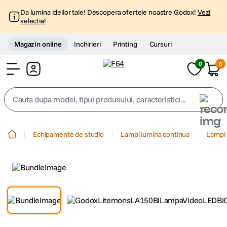
Da lumina ideilor tale! Descopera ofertele noastre Godox!
Vezi
selectia!
Magazin online
Inchirieri
Printing
Cursuri
0
0
Cont
Cauta dupa model, tipul produsului, caracteristici...
Top Cautari
Echipamente de studio
Lampi lumina continua
Lampi 
canon g7x
1
.
trepied
2
.
trepied telefon
3
.
peak design
4
.