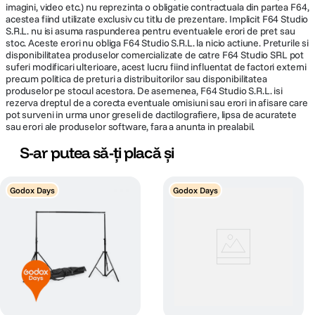
imagini, video etc.) nu reprezinta o obligatie contractuala din partea F64,
acestea fiind utilizate exclusiv cu titlu de prezentare. Implicit F64 Studio
S.R.L. nu isi asuma raspunderea pentru eventualele erori de pret sau
stoc. Aceste erori nu obliga F64 Studio S.R.L. la nicio actiune. Preturile si
disponibilitatea produselor comercializate de catre F64 Studio SRL pot
suferi modificari ulterioare, acest lucru fiind influentat de factori externi
precum politica de preturi a distribuitorilor sau disponibilitatea
produselor pe stocul acestora. De asemenea, F64 Studio S.R.L. isi
rezerva dreptul de a corecta eventuale omisiuni sau erori in afisare care
pot surveni in urma unor greseli de dactilografiere, lipsa de acuratete
sau erori ale produselor software, fara a anunta in prealabil.
S-ar putea să-ți placă și
Godox Days
Godox Days