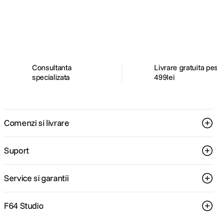
Descopera inspiratie, recomandari utile,
ghiduri foto-video si oferte pregatite special
pentru tine.
Consultanta
Livrare gratuita pe
specializata
499lei
Comenzi si livrare
Suport
Service si garantii
F64 Studio