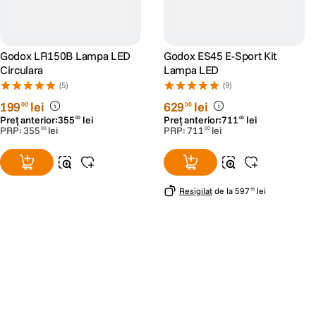
Godox LR150B Lampa LED
Godox ES45 E-Sport Kit
Circulara
Lampa LED
(5)
(9)
199
lei
629
lei
00
00
Preț anterior:
355
lei
Preț anterior:
711
lei
00
00
PRP:
355
lei
PRP:
711
lei
00
00
Resigilat
de la
597
lei
55
Alatura-te comunitatii creatorilor