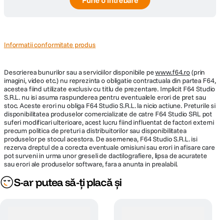
Pune o întrebare
Informatii conformitate produs
Descrierea bunurilor sau a serviciilor disponibile pe
www.f64.ro
(prin
imagini, video etc.) nu reprezinta o obligatie contractuala din partea F64,
acestea fiind utilizate exclusiv cu titlu de prezentare. Implicit F64 Studio
S.R.L. nu isi asuma raspunderea pentru eventualele erori de pret sau
stoc. Aceste erori nu obliga F64 Studio S.R.L. la nicio actiune. Preturile si
disponibilitatea produselor comercializate de catre F64 Studio SRL pot
suferi modificari ulterioare, acest lucru fiind influentat de factori externi
precum politica de preturi a distribuitorilor sau disponibilitatea
produselor pe stocul acestora. De asemenea, F64 Studio S.R.L. isi
rezerva dreptul de a corecta eventuale omisiuni sau erori in afisare care
pot surveni in urma unor greseli de dactilografiere, lipsa de acuratete
sau erori ale produselor software, fara a anunta in prealabil.
S-ar putea să-ți placă și