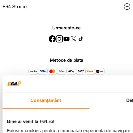
F64 Studio
Urmareste-ne
Metode de plata
Comenzi si suport
+40 21 270 0050
Program de lucru
Consimțământ
Det
09:00 - 21:00
Showroom
Bd-ul Unirii 64, Bucuresti
Bine ai venit la F64.ro!
Folosim cookies pentru a imbunatati experienta de navigare. P