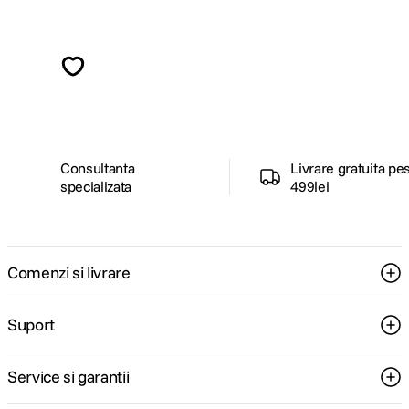
Alatura-te comunitatii creatorilor
Descopera inspiratie, recomandari utile,
ghiduri foto-video si oferte pregatite special
pentru tine.
Consultanta
Livrare gratuita pe
specializata
499lei
Comenzi si livrare
Suport
Service si garantii