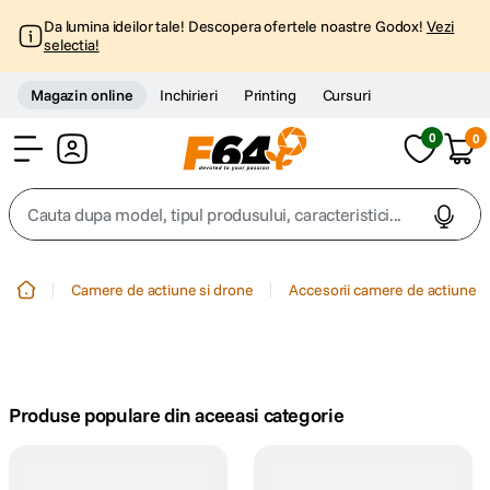
Da lumina ideilor tale! Descopera ofertele noastre Godox!
Vezi
selectia!
Magazin online
Inchirieri
Printing
Cursuri
0
0
Cont
Cauta dupa model, tipul produsului, caracteristici...
Top Cautari
Camere de actiune si drone
Accesorii camere de actiune
canon g7x
1
.
trepied
2
.
Produse populare din aceeasi categorie
trepied telefon
3
.
peak design
4
.