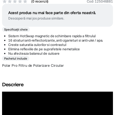
(
0 recenzii
)
Cod
:
125046881
Acest produs nu mai face parte din oferta noastră.
Descoperă mai jos produse similare.
Specificații cheie
Sistem HotSwap magnetic de schimbare rapida a filtrulul
16 straturi anti-reflectorizante, anti-zgarieturi si anti-ulei / apa.
Creste saturatia culorilor si contrastul
Elimina reflexiile de pe suprafetele nemetalice
Nu afecteaza balansul de culoare
Pachetul include
Polar Pro Filtru de Polarizare Circular
Descriere